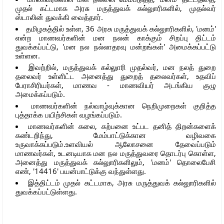
முதல் கட்டமாக அரசு மருத்துவக் கல்லுாரிகளில், முதல்வர்
ஸ்டாலின் துவக்கி வைத்தார்.
தமிழகத்தில் உள்ள, 36 அரசு மருத்துவக் கல்லுாரிகளில், 'மனம்'
என்ற மாணவர்களின் மன நலன் காக்கும் சிறப்பு திட்டம்
துவக்கப்பட்டு, 'மன நல நல்லாதரவு மன்றங்கள்' அமைக்கப்பட்டு
உள்ளன.
இவற்றில், மருத்துவக் கல்லுாரி முதல்வர், மன நலத் துறை
தலைவர் உள்ளிட்ட அனைத்து துறைத் தலைவர்கள், உதவிப்
பேராசிரியர்கள், மாணவ - மாணவியர் அடங்கிய குழு
அமைக்கப்படும்.
மாணவர்களின் நல்வாழ்வுக்கான நெறிமுறைகள் குறித்த
புத்தாக்க பயிற்சிகள் வழங்கப்படும்.
மாணவர்களின் கலை, கற்பனை உட்பட தனித் திறன்களைக்
கண்டறிந்து, மேம்பாட்டுக்கான வழிவகை
உருவாக்கப்படும்.உளவியல் ஆலோசனை தேவைப்படும்
மாணவர்கள், உடனடியாக மன நல மருத்துவரை தொடர்பு கொள்ள,
அனைத்து மருத்துவக் கல்லுாரிகளிலும், 'மனம்' தொலைபேசி
எண், '14416' பயன்பாட்டுக்கு வந்துள்ளது.
இத்திட்டம் முதல் கட்டமாக, அரசு மருத்துவக் கல்லுாரிகளில்
துவக்கப்பட்டுள்ளது.