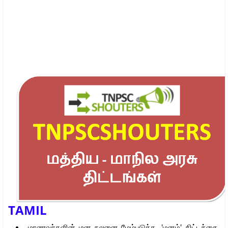
TAMIL
மாணவர்களின் மன நலனை மேம்படுத்த, 'மனம்' திட்டத்தை,