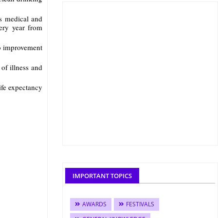
us medical and
ery year from
to improvement
of illness and
life expectancy
IMPORTANT TOPICS
AWARDS
FESTIVALS