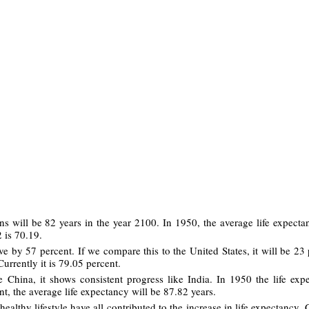
ns will be 82 years in the year 2100. In 1950, the average life expecta
2 is 70.19.
ove by 57 percent. If we compare this to the United States, it will be 23 
urrently it is 79.05 percent.
 China, it shows consistent progress like India. In 1950 the life exp
t, the average life expectancy will be 87.82 years.
 healthy lifestyle have all contributed to the increase in life expectancy.