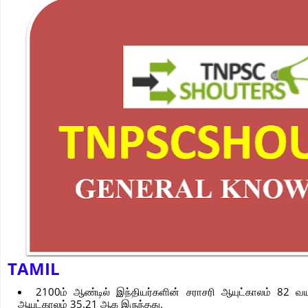
TAMIL
2100ம் ஆண்டில் இந்தியர்களின் சராசரி ஆயுட்காலம் 82 வ
ஆயுட்காலம் 35.21 ஆக இருந்தது.