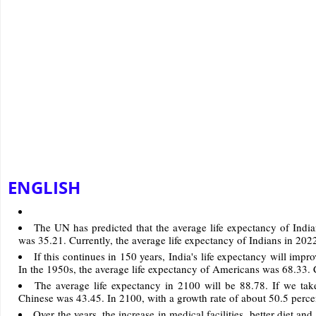
ENGLISH
The UN has predicted that the average life expectancy of India
was 35.21. Currently, the average life expectancy of Indians in 202
If this continues in 150 years, India's life expectancy will impr
In the 1950s, the average life expectancy of Americans was 68.33. C
The average life expectancy in 2100 will be 88.78. If we take
Chinese was 43.45. In 2100, with a growth rate of about 50.5 percen
Over the years, the increase in medical facilities, better diet and