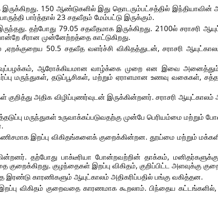
 இருக்கிறது. 150 ஆண்டுகளில் இது தொடரும்பட்சத்தில் இந்தியாவின் 
ுத்தி பார்த்தால் 23 சதவீதம் மேம்பட்டு இருக்கும்.
ருந்தது. தற்போது 79.05 சதவீதமாக இருக்கிறது. 2100ல் சராசரி ஆயுட
்றே சீரான முன்னேற்றத்தை காட்டுகிறது.
் ,ஏறக்குறைய 50.5 சதவீத வளர்ச்சி விகிதத்துடன், சராசரி ஆயுட்கா
ணவுப்பழக்கம், ஆரோக்கியமான வாழ்க்கை முறை என இவை அனைத்தும்
திர்ப்பு மருந்துகள், தடுப்பூசிகள், மற்றும் ஏராளமான உணவு வகைகள், ச
் குறித்து அதிக விழிப்புணர்வுடன் இருக்கின்றனர். சராசரி ஆயுட்காலம் அ
்தடுப்பு மருந்துகள் உருவாக்கப்படுவதற்கு முன்பே பெரியம்மை மற்றும்
.
 கணிசமாக இறப்பு விகிதங்களைக் குறைக்கின்றன. தூய்மை மற்றும் மக்க
்றனர். தற்போது பாக்டீரியா போன்றவற்றின் தாக்கம், மனிதர்களுக்க
குறைக்கிறது. குழந்தைகள் இறப்பு விகிதம், குறிப்பிட்ட அளவுக்கு குறை
்த இரண்டு காரணிகளும் ஆயுட்காலம் அதிகரிப்பதில் பங்கு வகித்தன.
ன் இறப்பு விகிதம் குறைவதை காரணமாக கூறலாம். பிந்தைய கட்டங்களில்,