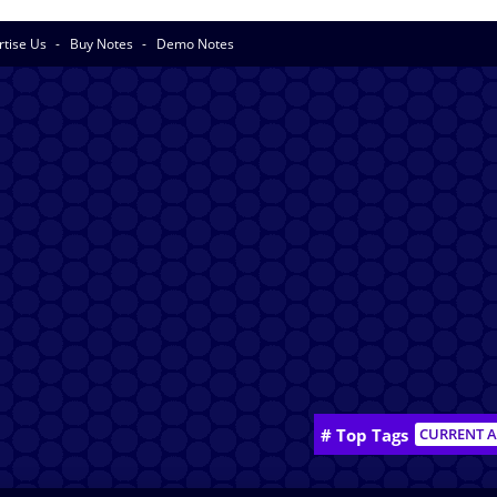
rtise Us
Buy Notes
Demo Notes
# Top Tags
CURRENT A