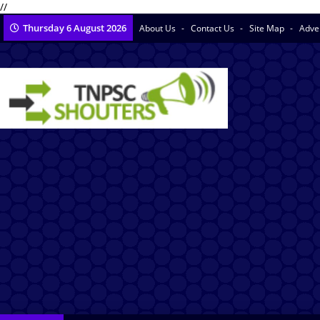
//
Thursday 6 August 2026
About Us
Contact Us
Site Map
Adve