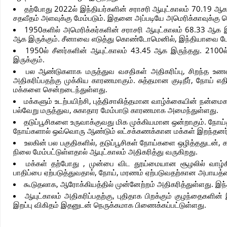
தற்போது 2022ல் இந்தியர்களின் சராசரி ஆயுட்காலம் 70.19 ஆக
சதவீதம் அளவுக்கு மேம்படும். இதனை அப்படியே அமெரிக்காவுக்கு பொர
1950களில் அமெரிக்கர்களின் சராசரி ஆயுட்காலம் 68.33 ஆக இ
ஆக இருக்கும். சீனாவை எடுத்து கொண்டோமெனில், இந்தியாவை போன
1950ல் சீனர்களின் ஆயுட்காலம் 43.45 ஆக இருந்தது. 2100ல
இருக்கும்.
பல ஆண்டுகளாக மருத்துவ வசதிகள் அதிகரிப்பு, சிறந்த உ
அதிகரிப்பதற்கு முக்கிய காரணமாகும். சுத்தமான குடிநீர், நோய் எ
மக்களை சென்றடைந்துள்ளது.
மக்களும் உடற்பயிற்சி, புத்திசாலித்தமான வாழ்க்கையின் நன்மைகள
பல்வேறு மருத்துவ, சுகாதார மேம்பாடு காரணமாக அமைந்துள்ளது.
தடுப்பூசிகளை உருவாக்குவது மிக முக்கியமான ஒன்றாகும். நோய்த
நோய்களால் ஒவ்வொரு ஆண்டும் லட்சக்கணக்கான மக்கள் இறந்தனர்
உலகின் பல பகுதிகளில், தடுப்பூசிகள் நோய்களை ஒழித்ததுடன்,
நிலை மேம்பட்டுள்ளதால் ஆயுட்காலம் அதிகரித்து வருகிறது.
மக்கள் தற்போது , முன்பை விட தூய்மையான சூழலில் வாழ்கின
பாதிப்பை ஏற்படுத்துவதால், நோய், மரணம் ஏற்படுவதற்கான அபாயத்தை 
கூடுதலாக, ஆரோக்கியத்தில் முன்னேற்றம் அதிகரித்துள்ளது. இந
ஆயுட்காலம் அதிகரிப்பதற்கு, புதிதாக பிறக்கும் குழந்தைகளி
இறப்பு விகிதம் இதனுடன் நெருக்கமாக பிணைக்கப்பட்டுள்ளது.