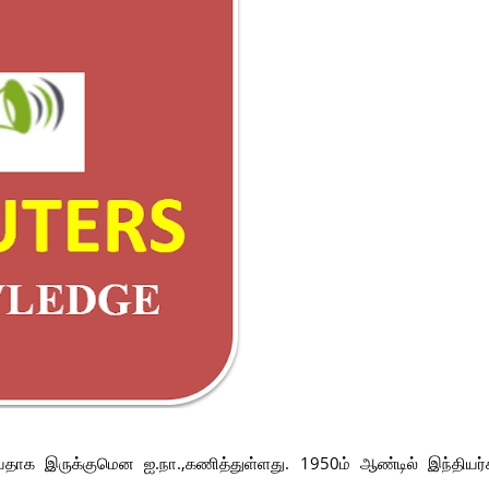
யதாக இருக்குமென ஐ.நா.,கணித்துள்ளது. 1950ம் ஆண்டில் இந்தியர்