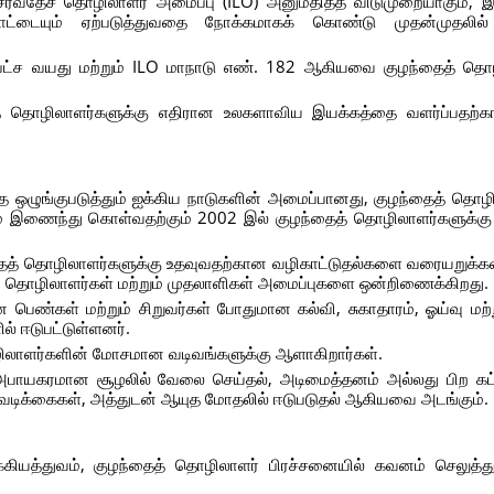
ர்வதேச தொழிலாளர் அமைப்பு (ILO) அனுமதித்த விடுமுறையாகும், இ
்பாட்டையும் ஏற்படுத்துவதை நோக்கமாகக் கொண்டு முதன்முதலி
தபட்ச வயது மற்றும் ILO மாநாடு எண். 182 ஆகியவை குழந்தைத் தொ
தை தொழிலாளர்களுக்கு எதிரான உலகளாவிய இயக்கத்தை வளர்ப்பதற்
 ஒழுங்குபடுத்தும் ஐக்கிய நாடுகளின் அமைப்பானது, குழந்தைத் தொழி
ும் இணைந்து கொள்வதற்கும் 2002 இல் குழந்தைத் தொழிலாளர்களுக்க
ந்தைத் தொழிலாளர்களுக்கு உதவுவதற்கான வழிகாட்டுதல்களை வரையறுக்கவ
தேச, தொழிலாளர்கள் மற்றும் முதலாளிகள் அமைப்புகளை ஒன்றிணைக்கிறது.
 பெண்கள் மற்றும் சிறுவர்கள் போதுமான கல்வி, சுகாதாரம், ஓய்வு மற்
ல் ஈடுபட்டுள்ளனர்.
தொழிலாளர்களின் மோசமான வடிவங்களுக்கு ஆளாகிறார்கள்.
பாயகரமான சூழலில் வேலை செய்தல், அடிமைத்தனம் அல்லது பிற கட்
டவடிக்கைகள், அத்துடன் ஆயுத மோதலில் ஈடுபடுதல் ஆகியவை அடங்கும்.
்கியத்துவம், குழந்தைத் தொழிலாளர் பிரச்சனையில் கவனம் செலுத்