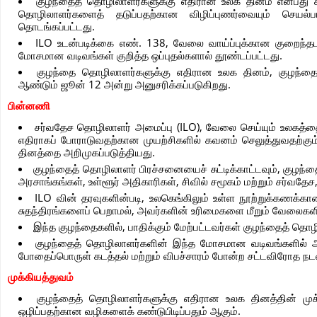
குழந்தைத் தொழிலாளர்களுக்கு எதிரான உலக தினம் என்பது ச
தொழிலாளர்களைத் தடுப்பதற்கான விழிப்புணர்வையும் செயல
தொடங்கப்பட்டது.
ILO உடன்படிக்கை எண். 138, வேலை வாய்ப்புக்கான குறைந்
மோசமான வடிவங்கள் குறித்த ஒப்புதல்களால் தூண்டப்பட்டது.
குழந்தை தொழிலாளர்களுக்கு எதிரான உலக தினம், குழந்
ஆண்டும் ஜூன் 12 அன்று அனுசரிக்கப்படுகிறது.
பின்னணி
சர்வதேச தொழிலாளர் அமைப்பு (ILO), வேலை செய்யும் உலகத்தை
எதிராகப் போராடுவதற்கான முயற்சிகளில் கவனம் செலுத்துவதற்க
தினத்தை அறிமுகப்படுத்தியது.
குழந்தைத் தொழிலாளர் பிரச்சனையைச் சுட்டிக்காட்டவும், குழ
அரசாங்கங்கள், உள்ளூர் அதிகாரிகள், சிவில் சமூகம் மற்றும் சர்வ
ILO வின் தரவுகளின்படி, உலகெங்கிலும் உள்ள நூற்றுக்கணக்கான
சுதந்திரங்களைப் பெறாமல், அவர்களின் உரிமைகளை மீறும் வேலைகளி
இந்த குழந்தைகளில், பாதிக்கும் மேற்பட்டவர்கள் குழந்தைத் 
குழந்தைத் தொழிலாளர்களின் இந்த மோசமான வடிவங்களில் அ
போதைப்பொருள் கடத்தல் மற்றும் விபச்சாரம் போன்ற சட்டவிரோத ந
முக்கியத்துவம்
குழந்தைத் தொழிலாளர்களுக்கு எதிரான உலக தினத்தின் முக
ஒழிப்பதற்கான வழிகளைக் கண்டுபிடிப்பதும் ஆகும்.