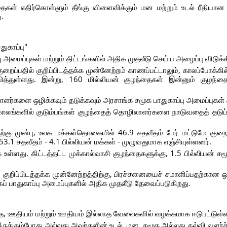
கள் எதிர்கொள்ளும் தீங்கு விளைவிக்கும் மன மற்றும் உடல் ரீதியான
ு.
ுகாப்பு"
அமைப்புகள் மற்றும் திட்டங்களில் அதிக முதலீடு செய்ய அழைப்பு விடுக்க
்பதில் குறிப்பிடத்தக்க முன்னேற்றம் காணப்பட்டாலும், காலப்போக்கில
பித்துள்ளது. இன்று, 160 மில்லியன் குழந்தைகள் இன்னும் குழந்த
லாளர்களை ஒழிக்கவும் தடுக்கவும் அரசாங்க சமூக பாதுகாப்பு அமைப்புகள
ன காலங்களில் குடும்பங்கள் குழந்தைத் தொழிலாளர்களை நாடுவதைத் தடு
ற்கு முன்பு, உலக மக்கள்தொகையில் 46.9 சதவீதம் பேர் மட்டுமே குறை
 53.1 சதவீதம் - 4.1 பில்லியன் மக்கள் - முழுவதுமாக எஞ்சியுள்ளனர்.
ள்ளது. கிட்டத்தட்ட முக்கால்வாசி குழந்தைகளுக்கு, 1.5 பில்லியன் சமூக
ுறிப்பிடத்தக்க முன்னேற்றத்திற்கு, பிரச்சனையைச் சமாளிப்பதற்கான 
 பாதுகாப்பு அமைப்புகளில் அதிக முதலீடு தேவைப்படுகிறது.
காத, ஊதியம் மற்றும் ஊதியம் இல்லாத வேலைகளில் வழக்கமாக ஈடுபட்டுள்
ுக்கும்போது அல்லது அவர்களின் உடல், மன, சமூக அல்லது கல்வி வளர்ச