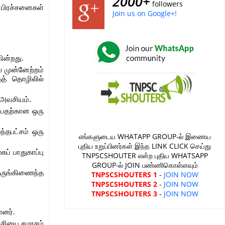
2000+
followers
 பிரச்சனைகள்
Join us on Google+!
ின்றது.
் முன்னேற்றம்
ைத் தொழிலில்
் அவசியம்.
ப்பதற்கான ஒரு
ந்தபட்சம் ஒரு
எங்களுடைய WHATAPP GROUP-ல் இணைய
புதிய உறுப்பினர்கள் இந்த LINK CLICK செய்து
ப் பாதுகாப்பு
TNPSCSHOUTER என்ற புதிய WHATSAPP
GROUP-ல் JOIN பண்ணிகொள்ளவும்
ஒருங்கிணைந்த
TNPSCSHOUTERS 1
-
JOIN NOW
TNPSCSHOUTERS 2
-
JOIN NOW
TNPSCSHOUTERS 3
-
JOIN NOW
ளனர்.
்சியை சமரசம்