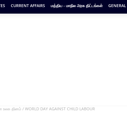
ES
CURRENT AFFAIRS
மத்திய - மாநில அரசு திட்டங்கள்
GENERAL
ரான உலக தினம் / WORLD DAY AGAINST CHILD LABOUR