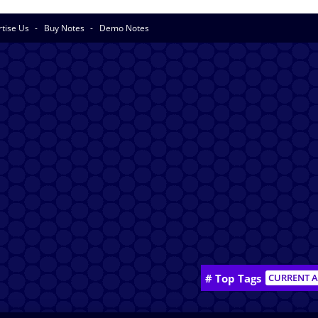
rtise Us
Buy Notes
Demo Notes
# Top Tags
CURRENT A