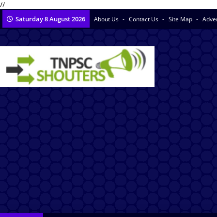
//
Saturday 8 August 2026
About Us
Contact Us
Site Map
Adve