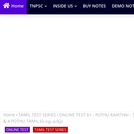
Home
TNPSC
INSIDE US
BUY NOTES
DEMO NOT
Home
TAMIL TEST SERIES
ONLINE TEST 61 - PUTHU KAVITHAI - S
& 4 POTHU TAMIL (பொது தமிழ்)
ONLINE TEST
TAMIL TEST SERIES