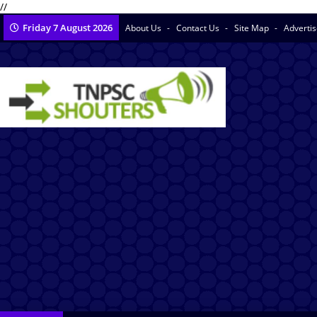
//
Friday 7 August 2026
About Us
Contact Us
Site Map
Adverti