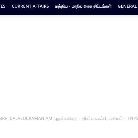
ES
CURRENT AFFAIRS
மத்திய - மாநில அரசு திட்டங்கள்
GENERAL
IRPI BALASUBRAMANIAM (புதுக்கவிதை - சிற்பி பாலசுப்பிரமணியம்) - TN