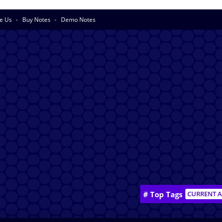
se Us
Buy Notes
Demo Notes
# Top Tags
CURRENT A