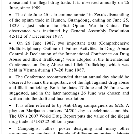
abuse and the illegal drug trade. It is observed annually on 26
June, since 1989.
The date June 26 is to commemorate Lin Zexu's dismantling
of the opium trade in Humen, Guangdong, ending on June 25,
1839，just before the First Opium War in China. The
observance was instituted by General Assembly Resolution
42/112 of 7 December 1987.
On 26 June 1987, two important texts (Comprehensive
Multidisciplinary Outline of Future Activities in Drug Abuse
Control & Declaration of the International Conference on Drug
Abuse and Illicit Trafficking) were adopted at the International
Conference on Drug Abuse and Illicit Trafficking, which was
held in Vienna during 17–26 June 1987.
The Conference recommended that an annual day should be
observed to mark the importance of the fight against drug abuse
and illicit trafficking. Both the dates 17 June and 26 June were
suggested, and in the later meetings 26 June was chosen and
written into the draft and final resolution.
It is often referred to by Anti-Drug campaigners as 6/26. A
play on Marijuana smokers "4/20" day to celebrate cannabis.
The UN's 2007 World Drug Report puts the value of the illegal
drug trade at US$322 billion a year.
Campaigns, rallies, poster designing and many other
programs are conducted. People of different countries celebrate