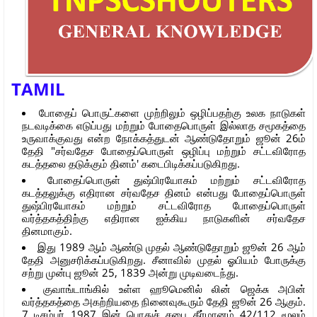
TAMIL
போதைப் பொருட்களை முற்றிலும் ஒழிப்பதற்கு உலக நாடுகள்
நடவடிக்கை எடுப்பது மற்றும் போதைபொருள் இல்லாத சமூகத்தை
உருவாக்குவது என்ற நோக்கத்துடன் ஆண்டுதோறும் ஜூன் 26ம்
தேதி "சர்வதேச போதைப்பொருள் ஒழிப்பு மற்றும் சட்டவிரோத
கடத்தலை தடுக்கும் தினம்' கடைபிடிக்கப்படுகிறது.
போதைப்பொருள் துஷ்பிரயோகம் மற்றும் சட்டவிரோத
கடத்தலுக்கு எதிரான சர்வதேச தினம் என்பது போதைப்பொருள்
துஷ்பிரயோகம் மற்றும் சட்டவிரோத போதைப்பொருள்
வர்த்தகத்திற்கு எதிரான ஐக்கிய நாடுகளின் சர்வதேச
தினமாகும்.
இது 1989 ஆம் ஆண்டு முதல் ஆண்டுதோறும் ஜூன் 26 ஆம்
தேதி அனுசரிக்கப்படுகிறது. சீனாவில் முதல் ஓபியம் போருக்கு
சற்று முன்பு ஜூன் 25, 1839 அன்று முடிவடைந்து.
குவாங்டாங்கில் உள்ள ஹூமெனில் லின் ஜெக்சு அபின்
வர்த்தகத்தை அகற்றியதை நினைவுகூரும் தேதி ஜூன் 26 ஆகும்.
7 டிசம்பர் 1987 இன் பொதுச் சபை தீர்மானம் 42/112 மூலம்