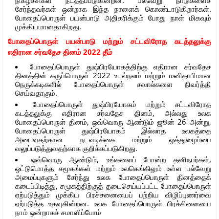
நிகழ்ச்சிகள் நடத்தப்படுகின்றன. பல்வேறு நாடுகளைச்
சேர்ந்தவர்கள் ஒன்றாக இந்த நாளைக் கொண்டாடுகிறார்கள்.
போதைப்பொருள் பயன்பாடு அதிகரிக்கும் போது நாள் மிகவும்
முக்கியமானதாகிறது.
போதைப்பொருள் பயன்பாடு மற்றும் சட்டவிரோத கடத்தலுக்கு
எதிரான சர்வதேச தினம் 2022 தீம்
போதைப்பொருள் துஷ்பிரயோகத்திற்கு எதிரான சர்வதேச
தினத்தின் கருப்பொருள் 2022 உடல்நலம் மற்றும் மனிதாபிமான
நெருக்கடிகளில் போதைப்பொருள் சவால்களை நிவர்த்தி
செய்வதாகும்.
போதைப்பொருள் துஷ்பிரயோகம் மற்றும் சட்டவிரோத
கடத்தலுக்கு எதிரான சர்வதேச தினம், அல்லது உலக
போதைப்பொருள் தினம், ஒவ்வொரு ஆண்டும் ஜூன் 26 அன்று,
போதைப்பொருள் துஷ்பிரயோகம் இல்லாத உலகத்தை
அடைவதற்கான நடவடிக்கை மற்றும் ஒத்துழைப்பை
வலுப்படுத்துவதற்காக குறிக்கப்படுகிறது.
ஒவ்வொரு ஆண்டும், உங்களைப் போன்ற தனிநபர்கள்,
ஒட்டுமொத்த சமூகங்கள் மற்றும் உலகெங்கிலும் உள்ள பல்வேறு
அமைப்புகளும் சேர்ந்து உலக போதைப்பொருள் தினத்தைக்
கடைப்பிடித்து, சமூகத்திற்குத் தடைசெய்யப்பட்ட போதைப்பொருள்
ஏற்படுத்தும் முக்கிய பிரச்சனையைப் பற்றிய விழிப்புணர்வை
ஏற்படுத்த உதவுகின்றன. உலக போதைப்பொருள் பிரச்சினையை
நாம் ஒன்றாகச் சமாளிப்போம்