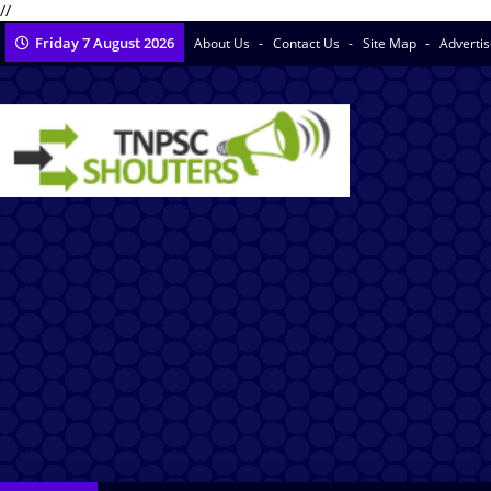
//
Friday 7 August 2026
About Us
Contact Us
Site Map
Adverti