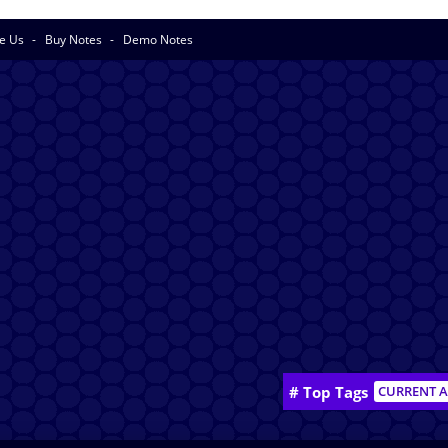
se Us
Buy Notes
Demo Notes
# Top Tags
CURRENT A