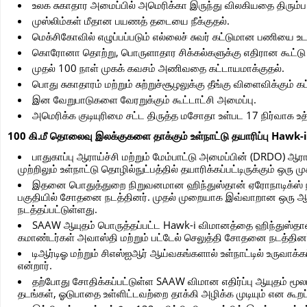
உலக சுகாதார அமைப்பில் அமெரிக்கா இருந்து விலகியதை திரும்ப
முஸ்லிம்கள் மீதான பயணத் தடையை நீக்குதல்.
மெக்சிகோவில் எழுப்பப்படும் எல்லைச் சுவர் கட்டுமான பணியை உட
கொரோனா தொற்று, பொருளாதார சிக்கல்களுக்கு எதிரான கூட்டு
முதல் 100 நாள் முகக் கவசம் அணிவதை கட்டாயமாக்குதல்.
பொது சுகாதாரம் மற்றும் சுற்றுச்சூழலுக்கு தீங்கு விளைவிக்கும் க
இன வேறுபாடுகளை வேரறுக்கும் கூட்டாட்சி அமைப்பு.
அமெரிக்க குடியுரிமை சட்ட திருத்த மசோதா உள்பட 17 நிர்வாக உத
100 கி.மீ தொலைவு இலக்குகளை தாக்கும் உள்நாட்டு தயாரிப்பு Haw
பாதுகாப்பு ஆராய்ச்சி மற்றும் மேம்பாட்டு அமைப்பின் (DRDO) ஆ
முற்றிலும் உள்நாட்டு தொழில்நுட்பத்தில் தயாரிக்கப்பட்டிருக்கும் ஒரு
இதனை பொதுத்துறை நிறுவனமான ஹிந்துஸ்தான் ஏரோநாடிக்ஸ் நி
பகுதியில் சோதனை நடத்தினர். முதல் முறையாக இவ்வாறான ஒரு 
நடத்தப்பட்டுள்ளது.
SAAW ஆயுதம் பொருத்தப்பட்ட Hawk-i விமானத்தை ஹிந்துஸ்தா
கமாண்டர்கள் அவாஸ்தி மற்றும் பட்டேல் செலுத்தி சோதனை நடத்தினர
டிஆர்டிஓ மற்றும் சிஎஸ்ஐஆர் ஆய்வகங்களால் உள்நாட்டில் உருவாக்
என்றார்.
தற்போது சோதிக்கப்பட்டுள்ள SAAW விமான எதிர்ப்பு ஆயுதம் மூலம் 
தடங்கள், ஓடுபாதை உள்ளிட்டவற்றை தாக்கி அழிக்க முடியும் என கூறப