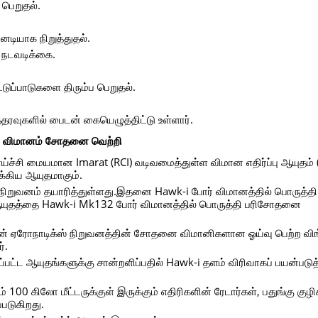
 பெறுதல்.
னடியாக நிறுத்துதல்.
 நடவடிக்கை.
ட்டுப்பாடுகளை திரும்ப பெறுதல்.
்தரவுகளில் பைடன் கையெழுத்திட்டு உள்ளார்.
k-i விமானம் சோதனை வெற்றி
ராய்ச்சி மையமான Imarat (RCI) வடிவமைத்துள்ள விமான எதிர்ப்பு ஆயுதம்
 முக்கிய ஆயுதமாகும்.
றுவனம் தயாரித்துள்ளது.இதனை Hawk-i போர் விமானத்தில் பொருத்தி 
ஆயுதத்தை Hawk-i Mk132 போர் விமானத்தில் பொருத்தி பரிசோதனை
ன் ஏரோநாடிக்ஸ் நிறுவனத்தின் சோதனை விமானிகளான ஓய்வு பெற்ற விங
்.
கப்பட்ட ஆயுதங்களுக்கு சான்றளிப்பதில் Hawk-i தளம் விரிவாகப் பயன்படுத
100 கிலோ மீட்டருக்குள் இருக்கும் எதிரிகளின் ரேடார்கள், பதுங்கு குழி
்படுகிறது.