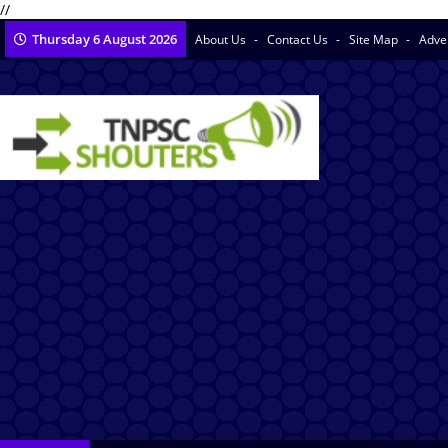
//
Thursday 6 August 2026
About Us
Contact Us
Site Map
Adve