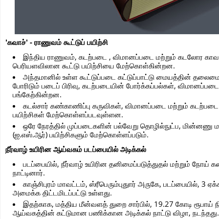
'கவாச்' - ராணுவம் கூட்டுப் பயிற்சி
இந்திய ராணுவம், கடற்படை , விமானப்படை மற்றும் கடலோர காவல
பெரியளவிலான கூட்டு பயிற்சியை மேற்கொள்கின்றன.
அந்தமானில் உள்ள கூட்டுப்படை கட்டுப்பாட்டு மையத்தின் தலைமையி
போரிடும் படைப் பிரிவு, கடற்படையின் போர்க்கப்பல்கள், விமானப்பட
பங்கேற்கின்றன.
கடல்சார் கண்காணிப்பு கருவிகள், விமானப்படை மற்றும் கடற்படை ஒ
பயிற்சிகள் மேற்கொள்ளப்படவுள்ளன.
ஒரே நேரத்தில் முப்படைகளின் பல்வேறு தொழில்நுட்ப, மின்னணு மற்ற
(ஐ.எஸ்.ஆர்) பயிற்சிகளும் மேற்கொள்ளப்படும்.
நீர்வாழ் உயிரின ஆய்வகம் படப்பையில் அடிக்கல்
படப்பையில், நீர்வாழ் உயிரின தனிமைப்படுத்துதல் மற்றும் நோய் க
நாட்டினார்.
காஞ்சிபுரம் மாவட்டம், ஸ்ரீபெரும்புதுார் அருகே, படப்பையில், 3 ஏ
அமைக்க திட்டமிடப்பட்டு உள்ளது.
இதற்காக, மத்திய மீன்வளத் துறை சார்பில், 19.27 கோடி ரூபாய் நித
ஆய்வகத்தின் கட்டுமான பணிக்கான அடிக்கல் நாட்டு விழா, நடந்தது.