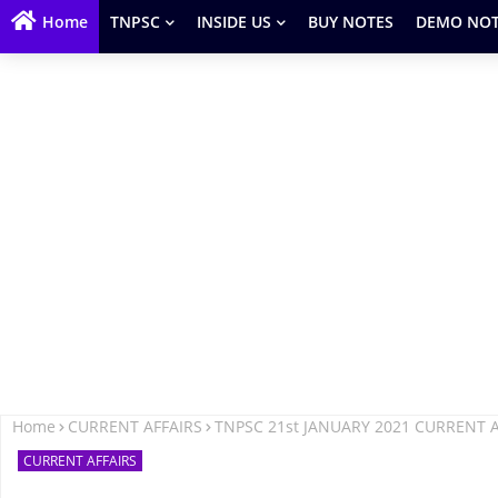
Home
TNPSC
INSIDE US
BUY NOTES
DEMO NOT
Home
CURRENT AFFAIRS
TNPSC 21st JANUARY 2021 CURRENT 
CURRENT AFFAIRS