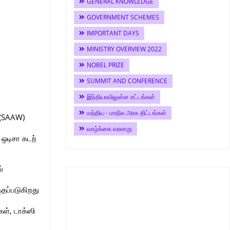
GENERAL KNOWLEDGE
GOVERNMENT SCHEMES
IMPORTANT DAYS
MINISTRY OVERVIEW 2022
NOBEL PRIZE
SUMMIT AND CONFERENCE
இந்தியாவிலுள்ள சட்டங்கள்
மத்திய - மாநில அரசு திட்டங்கள்
 (SAAW)
வாழ்க்கை வரலாறு
ஒடிசா கடற்
்
்தப்படுகிறது
கள், டாக்ஸி