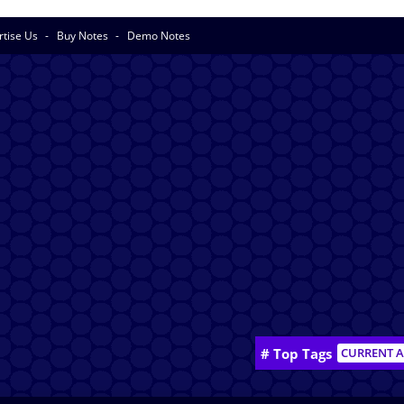
rtise Us
Buy Notes
Demo Notes
# Top Tags
CURRENT A