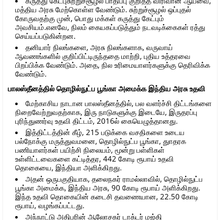
கருத்து கேட்புசுற்றுச்சூழல் பாதிப்பு குறித்த விரிவான ஆய்வை,
மத்திய அரசு மேற்கொள்ள வேண்டும். சுற்றுச்சூழல் ஒப்புதல்
கோருவதற்கு முன், பொது மக்கள் கருத்து கேட்பும்
அவசியம்.எனவே, நிலம் கையகப்படுத்தும் நடவடிக்கைகள் ரத்து
செய்யப்படுகின்றன.
தனியார் நிலங்களை, அரசு நிலங்களாக, வருவாய்
ஆவணங்களில் குறிப்பிட்டிருந்ததை மாற்றி, புதிய உத்தரவை
பிறப்பிக்க வேண்டும். அதை, நில உரிமையாளர்களுக்கு தெரிவிக்க
வேண்டும்.
பாலஸ்தீனத்தில் தொழில்நுட்ப பூங்கா அமைக்க இந்திய அரசு உதவி
மேற்காசிய நாடான பாலஸ்தீனத்தில், பல வளர்ச்சி திட்டங்களை
நிறைவேற்றுவதற்காக, இரு நாடுகளுக்கு இடையே, இருதரப்பு
புரிந்துணர்வு உதவி திட்டம், 2016ல் கையெழுத்தானது.
இத்திட்டத்தின் கீழ், 215 படுக்கை வசதிகளை உடைய
பல்நோக்கு மருத்துவமனை, தொழில்நுட்ப பூங்கா, துாதரக
பணியாளர்கள் பயிற்சி நிலையம், மூன்று பள்ளிகள்
உள்ளிட்டவைகளை கட்டித்தர, 442 கோடி ரூபாய் உதவி
தொகையை, இந்தியா அளிக்கிறது.
அதன் ஒருபகுதியாக, தலைநகர் ராமல்லாவில், தொழில்நுட்ப
பூங்கா அமைக்க, இந்திய அரசு, 90 கோடி ரூபாய் அளிக்கிறது.
இந்த உதவி தொகையின் கடைசி தவணையான, 22.50 கோடி
ரூபாய், வழங்கப்பட்டது.
அந்நாட்டு அதிபரின் ஆலோசகர் டாக்டர் மஜ்தி