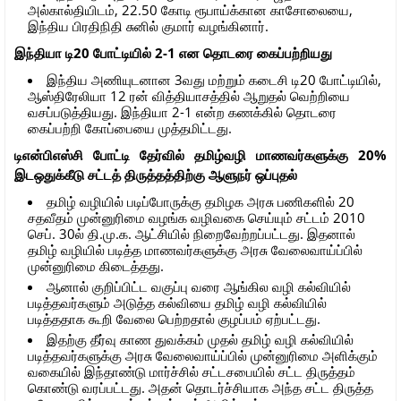
அல்கால்தியிடம், 22.50 கோடி ரூபாய்க்கான காசோலையை,
இந்திய பிரதிநிதி சுனில் குமார் வழங்கினார்.
இந்தியா டி20 போட்டியில் 2-1 என தொடரை கைப்பற்றியது
இந்திய அணியுடனான 3வது மற்றும் கடைசி டி20 போட்டியில்,
ஆஸ்திரேலியா 12 ரன் வித்தியாசத்தில் ஆறுதல் வெற்றியை
வசப்படுத்தியது. இந்தியா 2-1 என்ற கணக்கில் தொடரை
கைப்பற்றி கோப்பையை முத்தமிட்டது.
டிஎன்பிஎஸ்சி போட்டி தேர்வில் தமிழ்வழி மாணவர்களுக்கு 20%
இடஒதுக்கீடு சட்டத் திருத்தத்திற்கு ஆளுநர் ஒப்புதல்
தமிழ் வழியில் படிப்போருக்கு தமிழக அரசு பணிகளில் 20
சதவீதம் முன்னுரிமை வழங்க வழிவகை செய்யும் சட்டம் 2010
செப். 30ல் தி.மு.க. ஆட்சியில் நிறைவேற்றப்பட்டது. இதனால்
தமிழ் வழியில் படித்த மாணவர்களுக்கு அரசு வேலைவாய்ப்பில்
முன்னுரிமை கிடைத்தது.
ஆனால் குறிப்பிட்ட வகுப்பு வரை ஆங்கில வழி கல்வியில்
படித்தவர்களும் அடுத்த கல்வியை தமிழ் வழி கல்வியில்
படித்ததாக கூறி வேலை பெற்றதால் குழப்பம் ஏற்பட்டது.
இதற்கு தீர்வு காண துவக்கம் முதல் தமிழ் வழி கல்வியில்
படித்தவர்களுக்கு அரசு வேலைவாய்ப்பில் முன்னுரிமை அளிக்கும்
வகையில் இந்தாண்டு மார்ச்சில் சட்டசபையில் சட்ட திருத்தம்
கொண்டு வரப்பட்டது. அதன் தொடர்ச்சியாக அந்த சட்ட திருத்த