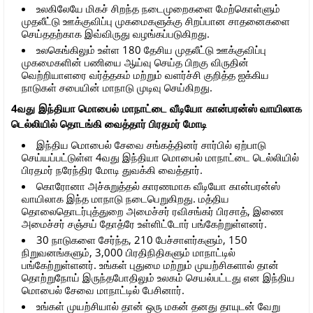
உலகிலேயே மிகச் சிறந்த நடைமுறைகளை மேற்கொள்ளும்
முதலீட்டு ஊக்குவிப்பு முகமைகளுக்கு சிறப்பான சாதனைகளை
செய்ததற்காக இவ்விருது வழங்கப்படுகிறது.
உலகெங்கிலும் உள்ள 180 தேசிய முதலீட்டு ஊக்குவிப்பு
முகமைகளின் பணியை ஆய்வு செய்த பிறகு விருதின்
வெற்றியாளரை வர்த்தகம் மற்றும் வளர்ச்சி குறித்த ஐக்கிய
நாடுகள் சபையின் மாநாடு முடிவு செய்கிறது.
4வது இந்தியா மொபைல் மாநாட்டை வீடியோ கான்பரன்ஸ் வாயிலாக
டெல்லியில் தொடங்கி வைத்தார் பிரதமர் மோடி
இந்திய மொபைல் சேவை சங்கத்தினர் சார்பில் ஏற்பாடு
செய்யப்பட்டுள்ள 4வது இந்தியா மொபைல் மாநாட்டை டெல்லியில்
பிரதமர் நரேந்திர மோடி துவக்கி வைத்தார்.
கொரோனா அச்சுறுத்தல் காரணமாக வீடியோ கான்பரன்ஸ்
வாயிலாக இந்த மாநாடு நடைபெறுகிறது. மத்திய
தொலைதொடர்புத்துறை அமைச்சர் ரவிசங்கர் பிரசாத், இணை
அமைச்சர் சஞ்சய் தோத்ரே உள்ளிட்டோர் பங்கேற்றுள்ளனர்.
30 நாடுகளை சேர்ந்த, 210 பேச்சாளர்களும், 150
நிறுவனங்களும், 3,000 பிரதிநிதிகளும் மாநாட்டில்
பங்கேற்றுள்ளனர். உங்கள் புதுமை மற்றும் முயற்சிகளால் தான்
தொற்றுநோய் இருந்தபோதிலும் உலகம் செயல்பட்டது என இந்திய
மொபைல் சேவை மாநாட்டில் பேசினார்.
உங்கள் முயற்சியால் தான் ஒரு மகன் தனது தாயுடன் வேறு