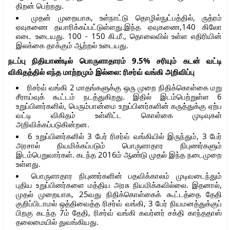
திறன் பெற்றது.
முதன் முறையாக, உள்நாட்டு தொழில்நுட்பத்தில், ருத்ரம்
ஏவுகணை தயாரிக்கப்பட்டுள்ளது.இந்த ஏவுகணை,140 கிலோ
எடை உடையது. 100 - 150 கி.மீ., தொலைவில் உள்ள எதிரியின்
இலக்கை தாக்கும் ஆற்றல் உடையது.
நடப்பு நிதியாண்டில் பொருளாதாரம் 9.5% சரியும் கடன் வட்டி
விகிதத்தில் எந்த மாற்றமும் இல்லை: ரிசர்வ் வங்கி அறிவிப்பு
ரிசர்வ் வங்கி 2 மாதங்களுக்கு ஒரு முறை நிதிக்கொள்கை மறு
சீராய்வுக் கூட்டம் நடத்துகிறது. இதில் இடம்பெற்றுள்ள 6
உறுப்பினர்களில், பெரும்பான்மை உறுப்பினர்களின் கருத்துக்கு ஏற்ப
வட்டி விகிதம் உள்ளிட்ட கொள்கை முடிவுகள்
அறிவிக்கப்படுகின்றன.
6 உறுப்பினர்களில் 3 பேர் ரிசர்வ் வங்கியில் இருந்தும், 3 பேர்
அரசால் நியமிக்கப்படும் பொருளாதார நிபுணர்களும்
இடம்பெறுவார்கள். கடந்த 2016ம் ஆண்டு முதல் இந்த நடைமுறை
உள்ளது.
பொருளாதார நிபுணர்களின் பதவிக்காலம் முடிவடைந்தும்
புதிய உறுப்பினர்களை மத்திய அரசு நியமிக்கவில்லை. இதனால்,
முதல் முறையாக, 25வது நிதிக்கொள்கைக் கூட்டத்தை தேதி
குறிப்பிடாமல் ஒத்திவைத்த ரிசர்வ் வங்கி, 3 பேர் நியமனத்துக்குப்
பிறகு கடந்த 7ம் தேதி, ரிசர்வ் வங்கி கவர்னர் சக்தி காந்ததாஸ்
தலைமையில் துவங்கியது.