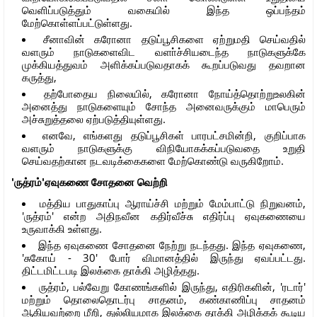
வெளிப்படுத்தும் வகையில் இந்த ஒப்பந்தம்
மேற்கொள்ளப்பட்டுள்ளது.
சீனாவின் கரோனா தடுப்பூசிகளை ஏற்றுமதி செய்வதில்
வளரும் நாடுகளைவிட வளா்ச்சியடைந்த நாடுகளுக்கே
முக்கியத்துவம் அளிக்கப்படுவதாகக் கூறப்படுவது தவறான
கருத்து,
தற்போதைய நிலையில், கரோனா நோய்த்தொற்றுஉலகின்
அனைத்து நாடுகளையும் சோந்த அனைவருக்கும் மாபெரும்
அச்சுறுத்தலை ஏற்படுத்தியுள்ளது.
எனவே, எங்களது தடுப்பூசிகள் பாரபட்சமின்றி, குறிப்பாக
வளரும் நாடுகளுக்கு விநியோகக்கப்படுவதை உறுதி
செய்வதற்கான நடவடிக்கைகளை மேற்கொண்டு வருகிறோம்.
'ருத்ரம்'ஏவுகணை சோதனை வெற்றி
மத்திய பாதுகாப்பு ஆராய்ச்சி மற்றும் மேம்பாட்டு நிறுவனம்,
'ருத்ரம்' என்ற அதிநவீன கதிர்வீச்சு எதிர்ப்பு ஏவுகணையை
உருவாக்கி உள்ளது.
இந்த ஏவுகணை சோதனை நேற்று நடந்தது. இந்த ஏவுகணை,
'சுகோய் - 30' போர் விமானத்தில் இருந்து ஏவப்பட்டது.
திட்டமிட்டபடி இலக்கை தாக்கி அழித்தது.
ருத்ரம், பல்வேறு கோணங்களில் இருந்து, எதிரிகளின், 'ரடார்'
மற்றும் தொலைதொடர்பு சாதனம், கண்காணிப்பு சாதனம்
ஆகியவற்றை மீறி, துல்லியமாக இலக்கை தாக்கி அழிக்கக் கூடிய