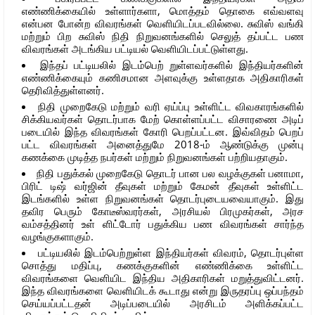
எண்ணிக்கையில் உள்ளார்களா, மொத்தம் தொகை எவ்வளவு
என்பன போன்ற விவரங்கள் வெளியிடப்படவில்லை. சுவிஸ் வங்கி
மற்றும் பிற சுவிஸ் நிதி நிறுவனங்களில் செலுத் தப்பட்ட பண
விவரங்கள் அடங்கிய பட்டியல் வெளியிடப்பட்டுள்ளது.
இந்தப் பட்டியலில் இடம்பெற் றுள்ளவர்களில் இந்தியர்களின்
எண்ணிக்கையும் கணிசமான அளவுக்கு உள்ளதாக அதிகாரிகள்
தெரிவித்துள்ளனர்.
நிதி முறைகேடு மற்றும் வரி ஏய்ப்பு உள்ளிட்ட விவகாரங்களில்
சிக்கியவர்கள் தொடர்பாக மேற் கொள்ளப்பட்ட விசாரணை அடிப்
படையில் இந்த விவரங்கள் கோரி பெறப்பட்டன. இவ்விதம் பெறப்
பட்ட விவரங்கள் அனைத்துமே 2018-ம் ஆண்டுக்கு முன்பு
கணக்கை முடித்த நபர்கள் மற்றும் நிறுவனங்கள் பற்றியதாகும்.
நிதி பதுக்கல் முறைகேடு தொடர் பான பல வழக்குகள் பனாமா,
பிரிட் டிஷ் வர்ஜின் தீவுகள் மற்றும் கேமன் தீவுகள் உள்ளிட்ட
இடங்களில் உள்ள நிறுவனங்கள் தொடர்புடையவையாகும். இது
தவிர பெரும் கோடீஸ்வரர்கள், அரசியல் பிரமுகர்கள், அரச
வம்சத்தினர் உள் ளிட்டோர் பதுக்கிய பண விவரங்கள் சார்ந்த
வழங்குகளாகும்.
பட்டியலில் இடம்பெற்றுள்ள இந்தியர்கள் விவரம், தொடர்புள்ள
சொத்து மதிப்பு, கணக்குகளின் எண்ணிக்கை உள்ளிட்ட
விவரங்களை வெளியிட இந்திய அதிகாரிகள் மறுத்துவிட்டனர்.
இந்த விவரங்களை வெளியிடக் கூடாது என்று இருதரப்பு ஒப்பந்தம்
செய்யப்பட்டதன் அடிப்படையில் அரசிடம் அளிக்கப்பட்ட