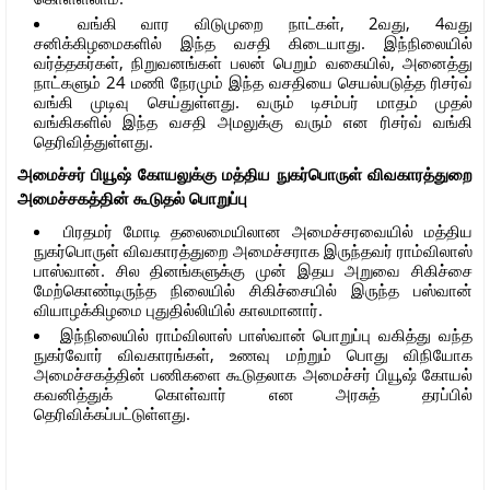
வங்கி வார விடுமுறை நாட்கள், 2வது, 4வது
சனிக்கிழமைகளில் இந்த வசதி கிடையாது. இந்நிலையில்
வர்த்தகர்கள், நிறுவனங்கள் பலன் பெறும் வகையில், அனைத்து
நாட்களும் 24 மணி நேரமும் இந்த வசதியை செயல்படுத்த ரிசர்வ்
வங்கி முடிவு செய்துள்ளது. வரும் டிசம்பர் மாதம் முதல்
வங்கிகளில் இந்த வசதி அமலுக்கு வரும் என ரிசர்வ் வங்கி
தெரிவித்துள்ளது.
அமைச்சர் பியூஷ் கோயலுக்கு மத்திய நுகர்பொருள் விவகாரத்துறை
அமைச்சகத்தின் கூடுதல் பொறுப்பு
பிரதமர் மோடி தலைமையிலான அமைச்சரவையில் மத்திய
நுகர்பொருள் விவகாரத்துறை அமைச்சராக இருந்தவர் ராம்விலாஸ்
பாஸ்வான். சில தினங்களுக்கு முன் இதய அறுவை சிகிச்சை
மேற்கொண்டிருந்த நிலையில் சிகிச்சையில் இருந்த பஸ்வான்
வியாழக்கிழமை புதுதில்லியில் காலமானார்.
இந்நிலையில் ராம்விலாஸ் பாஸ்வான் பொறுப்பு வகித்து வந்த
நுகர்வோர் விவகாரங்கள், உணவு மற்றும் பொது விநியோக
அமைச்சகத்தின் பணிகளை கூடுதலாக அமைச்சர் பியூஷ் கோயல்
கவனித்துக் கொள்வார் என அரசுத் தரப்பில்
தெரிவிக்கப்பட்டுள்ளது.