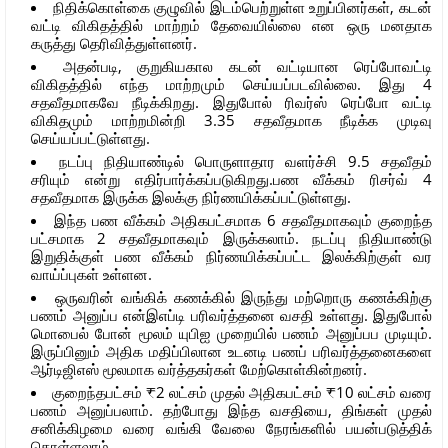
நிதிக்கொள்கை குழுவில் இடம்பெற்றுள்ள உறுப்பினர்கள், கடன்
வட்டி விகிதத்தில் மாற்றம் தேவையில்லை என ஒரு மனதாக
கருத்து தெரிவித்துள்ளனர்.
அதன்படி, குறுகியகால கடன் வட்டியான ரெப்போவட்டி
விகிதத்தில் எந்த மாற்றமும் செய்யப்படவில்லை. இது 4
சதவீதமாகவே நீடிக்கிறது. இதுபோல் ரிவர்ஸ் ரெப்போ வட்டி
விகிதமும் மாற்றமின்றி 3.35 சதவீதமாக நீடிக்க முடிவு
செய்யப்பட்டுள்ளது.
நடப்பு நிதியாண்டில் பொருளாதார வளர்ச்சி 9.5 சதவீதம்
சரியும் என்று எதிர்பார்க்கப்படுகிறது.பண வீக்கம் ரிசர்வ் 4
சதவீதமாக இருக்க இலக்கு நிர்ணயிக்கப்பட்டுள்ளது.
இந்த பண வீக்கம் அதிகபட்சமாக 6 சதவீதமாகவும் குறைந்த
பட்சமாக 2 சதவீதமாகவும் இருக்கலாம். நடப்பு நிதியாண்டு
இறுதிக்குள் பண வீக்கம் நிர்ணயிக்கப்பட்ட இலக்கிற்குள் வர
வாய்ப்புகள் உள்ளன.
ஒருவரின் வங்கிக் கணக்கில் இருந்து மற்றொரு கணக்கிற்கு
பணம் அனுப்ப என்இஎப்டி பரிவர்த்தனை வசதி உள்ளது. இதுபோல்
மொபைல் போன் மூலம் யுபிஐ முறையில் பணம் அனுப்பப முடியும்.
இருப்பினும் அதிக மதிப்பிலான உடனடி பணப் பரிவர்த்தனைகளை
ஆர்டிஜிஎஸ் மூலமாக வர்த்தகர்கள் மேற்கொள்கின்றனர்.
குறைந்தபட்சம் ₹2 லட்சம் முதல் அதிகபட்சம் ₹10 லட்சம் வரை
பணம் அனுப்பலாம். தற்போது இந்த வசதியை, திங்கள் முதல்
சனிக்கிழமை வரை வங்கி வேலை நேரங்களில் பயன்படுத்திக்
கொள்ளலாம்.