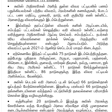
விவரங்கள் வெளியிடப்படவில்லை.
சுவிஸ் அதிகாரிகள் அளித் துள்ள விவர பட்டியலில் பணம்
பதுக்கியவர்கள் பற்றிய விவரம், அவர்களின் கணக்குகள், போடப்
பட்ட பண மதிப்பு, முகவரி, நாடு, வரி குறியீடு எண் உள்ளிட்ட
அனைத்து விவரங்களும் இடம்பெற்றுள்ளன.
இவ்விதம் தரப்பட்டுள்ள விவரங் களின் அடிப்படையில்,
சம்பந்தப் பட்டவர்கள் செலுத்திய வரி விவரம் உள்ளிட்டவற்றை
வரித்துறை அதிகாரிகள் ஆய்வு செய்வர். சம்பந்தப்பட்ட நபர்கள்
உரிய விவரங்களை தாக்கல் செய்து அதற்குரிய வரி
செலுத்தியுள்ளனரா என்பதும் ஆராயப்படும். அடுத்த
விவரப்பட்டியல் 2021-ம் ஆண்டு செப்டம்பர் மாதம் கிடைக்கும்.
ஏற்கெனவே இந்தப் பட்டியலில் 75 நாடுகள் இடம்பெற்றிருந்தன.
தற்போது புதிதாக அங்குய்லா, அருபா, பஹாமாஸ், பஹ்ரைன்,
கிரெனடா, இஸ்ரேல், குவைத், மார்ஷல் தீவுகள், நவ்ரு, பனாமா, ஐக்
கிய அரபு அமீரகம் உள்ளிட்ட 11 நாடுகள் சேர்ந்துள்ளதால்
இந்தியா உள்ளிட்ட 86 நாடுகளுக்கு இந்த விவர பட்டியல்
அளிக்கப்பட வேண்டும்.
சுவிஸ் பெடரல் வரி அமைப் புடன் (எப்டிஏ) 66 நாடுகள்தான்
ஒப்பந்தம் மேற்கொண்டுள்ளன. இதன்படி பரஸ்பரம் 66 நாடுகளும்
தங்களிடையிலான வர்த்தகம் மட்டுமின்றி தகவல்களை பரிமாறிக்
கொள்ள இது வழிவகுக்கிறது.
எஞ்சியுள்ள 20 நாடுகளிடம் இருந்து சுவிஸ் அரசுக்கு
கோரிக்கை வந்த போதிலும் அவை சர்வதேச விதி முறைகளை
கடைபிடிக்கவில்லை என்பதால் அவற்றுக்கு வழங்கப்பட வில்லை.