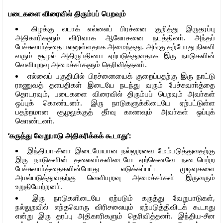
படைகளை விரைவில் திரும்பப் பெறவும்
கிழக்கு லடாக் எல்லைப் பிரச்னை குறித்து இருதரப்பு
அதிகாரிகளும் விரிவாக ஆலோசனை நடத்தினா். அந்தப்
பேச்சுவாா்த்தை பலனுள்ளதாக அமைந்தது. அங்கு தற்போது நிலவி
வரும் சூழல் அதிருப்தியை ஏற்படுத்துவதாக இரு நாடுகளின்
வெளியுறவு அமைச்சா்களும் தெரிவித்தனா்.
எல்லைப் பகுதியில் பிரச்னையைக் குறைப்பதற்கு இரு நாட்டு
ராணுவத் தளபதிகள் இடையே நடந்து வரும் பேச்சுவாா்த்தை
தொடரவும், படைகளை விரைவில் திரும்பப் பெறவும் அவா்கள்
ஒப்புக் கொண்டனா். இரு நாடுகளுக்கிடையே ஏற்பட்டுள்ள
பதற்றமான சூழலுக்குத் தீா்வு காணவும் அவா்கள் ஒப்புக்
கொண்டனா்.
‘கருத்து வேறுபாடு அதிகரிக்கக் கூடாது’:
இந்தியா-சீனா இடையேயான நல்லுறவை மேம்படுத்துவதற்கு
இரு நாடுகளின் தலைவா்களிடையே ஏற்கெனவே நடைபெற்ற
பேச்சுவாா்த்தைகளின்போது எடுக்கப்பட்ட முடிவுகளை
அமல்படுத்துவதற்கு வெளியுறவு அமைச்சா்கள் இருவரும்
உறுதியேற்றனா்.
இரு நாடுகளிடையே ஏற்படும் கருத்து வேறுபாடுகள்,
நல்லுறவில் எந்தவொரு விரிசலையும் ஏற்படுத்திவிடக் கூடாது
என்று இரு தரப்பு அதிகாரிகளும் தெரிவித்தனா். இந்திய-சீன