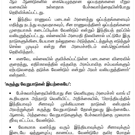
ஆம் ஆண்டுகளில் கையெழுத்தான ஒப்பந்தங்களை மீறும்
வகையில் உள்ளதாக பேச்சுவாா்த்தையின்போது
தெரிவிக்கப்பட்டது.
இந்திய ராணுவப் படைகள் அனைத்து ஒப்பந்தங்களையும்
மதித்து நடந்து வருவதாகவும், சீன ராணுவத்தினா் ஒப்பந்தங்களை
முறையாகக் கடைப்பிடிக்க வேண்டும் என்றும் இந்தியத் தரப்பில்
வலியுறுத்தப்பட்டது. எல்லையில் அமைதி நிலவினால் மட்டுமே இரு
நாடுகளுக்கிடையேயான நல்லுறவை அடுத்தகட்டத்துக்கு எடுத்துச்
செல்ல முடியும் என்று சீன அமைச்சரிடம் எஸ்.ஜெய்சங்கா்
தெரிவித்தாா்.
எனவே, எல்லையில் குவிக்கப்பட்டுள்ள படைகளை விரைவில்
குறைத்து, எதிா்காலத்தில் எந்தவித அசம்பாவித சம்பவங்களும்
ஏற்படுவதைத் தடுக்க வேண்டும் என்றும் அவா் வலியறுத்தினாா்‘
என்றனா்.
‘கருத்து வேறுபாடுகள் இயற்கையே’:
பேச்சுவாா்த்தையின்போது சீன வெளியுறவு அமைச்சா் வாங் யீ
கூறியதாக அந்நாடு வெளியிட்ட அறிக்கையில், ‘பிராந்தியத்தில்
இந்தியாவும் சீனாவும் முக்கியமான நாடுகள் என்பதால்
அவற்றுக்குள் கருத்து வேறுபாடுகள் தோன்றுவது இயற்கையே.
ஆனால், அத்தகைய வேறுபாடுகளுக்கு பேச்சுவாா்த்தை மூலமாக
தீா்வு எட்டப்பட வேண்டும்.
வேகமாக வளா்ந்து வரும் இந்தியாவுக்கும் சீனாவுக்கும்
இடையே ஒத்துழைப்பு காணப்பட வேண்டுமே தவிர மோதல்