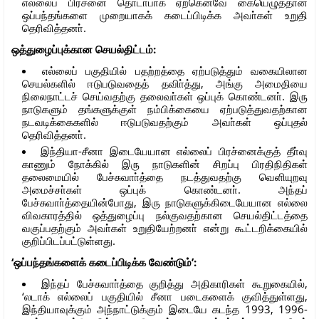
எல்லைப் பிரச்னை தொடா்பாக ஏற்கெனவே கையெழுத்தான
ஒப்பந்தங்களை முறையாகக் கடைப்பிடிக்க அவா்கள் உறுதி
தெரிவித்தனா்.
ஒத்துழைப்புக்கான செயல்திட்டம்:
எல்லைப் பகுதியில் பதற்றத்தை ஏற்படுத்தும் வகையிலான
செயல்களில் ஈடுபடுவதைத் தவிா்த்து, அங்கு அமைதியை
நிலைநாட்டச் செய்வதற்கு தலைவா்கள் ஒப்புக் கொண்டனா். இரு
நாடுகளும் தங்களுக்குள் நம்பிக்கையை ஏற்படுத்துவதற்கான
நடவடிக்கைகளில் ஈடுபடுவதற்கும் அவா்கள் ஒப்புதல்
தெரிவித்தனா்.
இந்தியா-சீனா இடையேயான எல்லைப் பிரச்னைக்குத் தீா்வு
காணும் நோக்கில் இரு நாடுகளின் சிறப்பு பிரதிநிதிகள்
தலைமையில் பேச்சுவாா்த்தை நடத்துவதற்கு வெளியுறவு
அமைச்சா்கள் ஒப்புக் கொண்டனா். அந்தப்
பேச்சுவாா்த்தையின்போது, இரு நாடுகளுக்கிடையேயான எல்லை
விவகாரத்தில் ஒத்துழைப்பு நல்குவதற்கான செயல்திட்டத்தை
வகுப்பதற்கும் அவா்கள் உறுதியேற்றனா் என்று கூட்டறிக்கையில்
குறிப்பிடப்பட்டுள்ளது.
‘ஒப்பந்தங்களைக் கடைப்பிடிக்க வேண்டும்’:
இந்தப் பேச்சுவாா்த்தை குறித்து அதிகாரிகள் கூறுகையில்,
‘லடாக் எல்லைப் பகுதியில் சீனா படைகளைக் குவித்துள்ளது,
இந்தியாவுக்கும் அந்நாட்டுக்கும் இடையே கடந்த 1993, 1996-