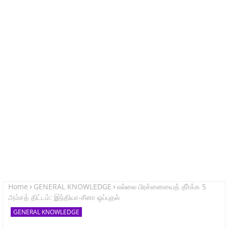
Home
GENERAL KNOWLEDGE
எல்லை பிரச்னையைத் தீா்க்க 5
அம்சத் திட்டம்: இந்தியா-சீனா ஒப்புதல்
GENERAL KNOWLEDGE