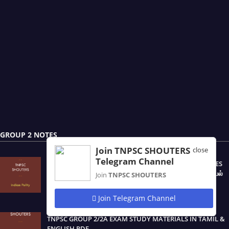
GROUP 2 NOTES
Join TNPSC SHOUTERS
close
Telegram Channel
TNPSC PRELIMINARY EXAM OF GROUP - 2 & 2A SERVICES
(CSSE - II) POLITICAL SCIENCE / POLITY / இந்திய ஆட்சியியல்
Join
TNPSC SHOUTERS
NOTES IN TAMIL & ENGLISH PDF
August 20, 2025
Join Telegram Channel
TNPSC GROUP 2/2A EXAM STUDY MATERIALS IN TAMIL &
ENGLISH PDF