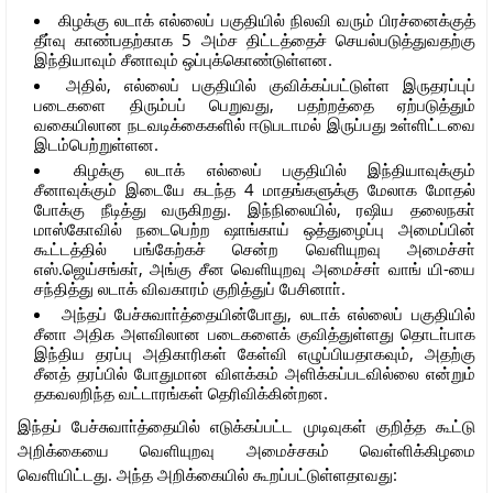
கிழக்கு லடாக் எல்லைப் பகுதியில் நிலவி வரும் பிரச்னைக்குத்
தீா்வு காண்பதற்காக 5 அம்ச திட்டத்தைச் செயல்படுத்துவதற்கு
இந்தியாவும் சீனாவும் ஒப்புக்கொண்டுள்ளன.
அதில், எல்லைப் பகுதியில் குவிக்கப்பட்டுள்ள இருதரப்புப்
படைகளை திரும்பப் பெறுவது, பதற்றத்தை ஏற்படுத்தும்
வகையிலான நடவடிக்கைகளில் ஈடுபடாமல் இருப்பது உள்ளிட்டவை
இடம்பெற்றுள்ளன.
கிழக்கு லடாக் எல்லைப் பகுதியில் இந்தியாவுக்கும்
சீனாவுக்கும் இடையே கடந்த 4 மாதங்களுக்கு மேலாக மோதல்
போக்கு நீடித்து வருகிறது. இந்நிலையில், ரஷிய தலைநகா்
மாஸ்கோவில் நடைபெற்ற ஷாங்காய் ஒத்துழைப்பு அமைப்பின்
கூட்டத்தில் பங்கேற்கச் சென்ற வெளியுறவு அமைச்சா்
எஸ்.ஜெய்சங்கா், அங்கு சீன வெளியுறவு அமைச்சா் வாங் யி-யை
சந்தித்து லடாக் விவகாரம் குறித்துப் பேசினாா்.
அந்தப் பேச்சுவாா்த்தையின்போது, லடாக் எல்லைப் பகுதியில்
சீனா அதிக அளவிலான படைகளைக் குவித்துள்ளது தொடா்பாக
இந்திய தரப்பு அதிகாரிகள் கேள்வி எழுப்பியதாகவும், அதற்கு
சீனத் தரப்பில் போதுமான விளக்கம் அளிக்கப்படவில்லை என்றும்
தகவலறிந்த வட்டாரங்கள் தெரிவிக்கின்றன.
இந்தப் பேச்சுவாா்த்தையில் எடுக்கப்பட்ட முடிவுகள் குறித்த கூட்டு
அறிக்கையை வெளியுறவு அமைச்சகம் வெள்ளிக்கிழமை
வெளியிட்டது. அந்த அறிக்கையில் கூறப்பட்டுள்ளதாவது: