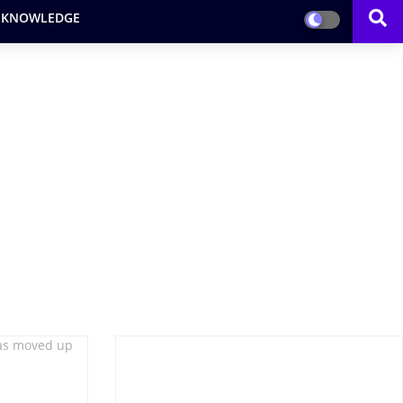
 KNOWLEDGE
has moved up