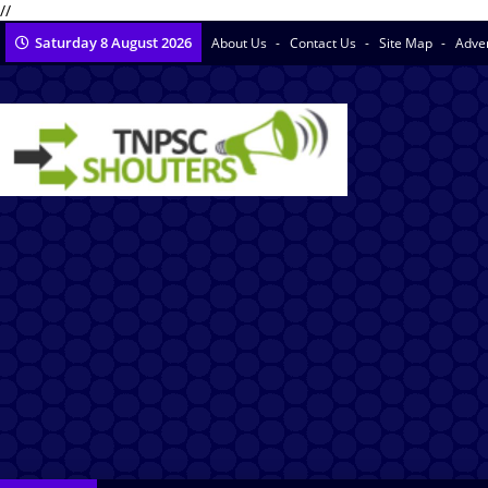
//
Saturday 8 August 2026
About Us
Contact Us
Site Map
Adve