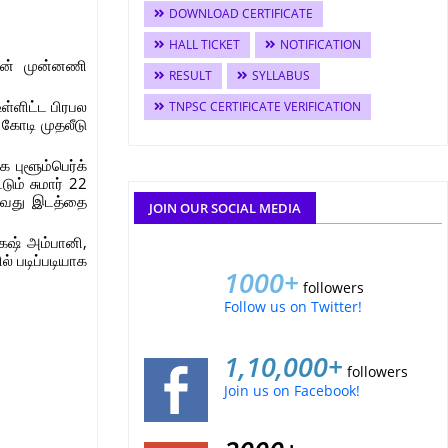
DOWNLOAD CERTIFICATE
HALL TICKET
NOTIFICATION
வின் முன்னணி
RESULT
SYLLABUS
ள்ளிட்ட பிரபல
TNPSC CERTIFICATE VERIFICATION
 கோடி முதலீடு
 புளூம்பெர்க்
ும் சுமார் 22
்காவது இடத்தை
JOIN OUR SOCIAL MEDIA
கேஷ் அம்பானி,
் படிப்படியாக
1000+
followers
Follow us on Twitter!
1,10,000+
followers
Join us on Facebook!