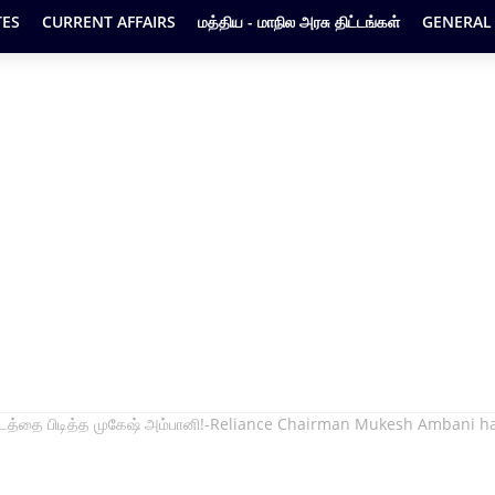
ES
CURRENT AFFAIRS
மத்திய - மாநில அரசு திட்டங்கள்
GENERAL
 இடத்தை பிடித்த முகேஷ் அம்பானி!-Reliance Chairman Mukesh Ambani 