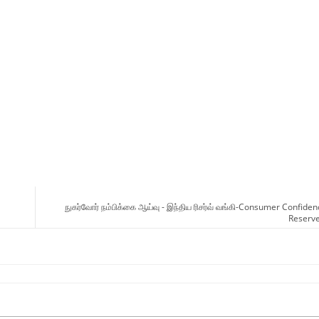
நுகர்வோர் நம்பிக்கை ஆய்வு - இந்திய ரிசர்வ் வங்கி-Consumer Confid
Reserve