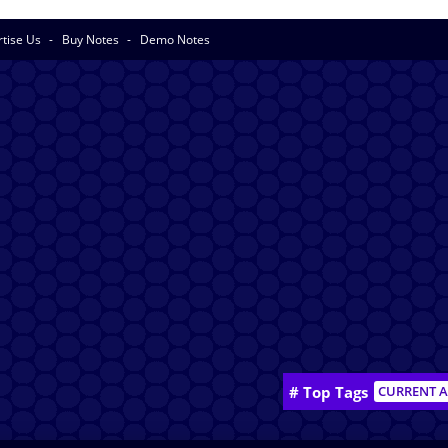
rtise Us
Buy Notes
Demo Notes
# Top Tags
CURRENT A