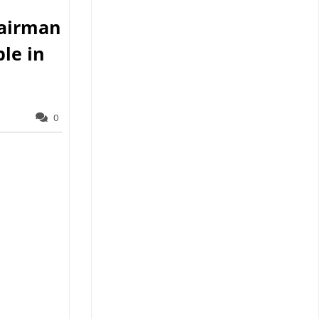
Chairman
le in
0