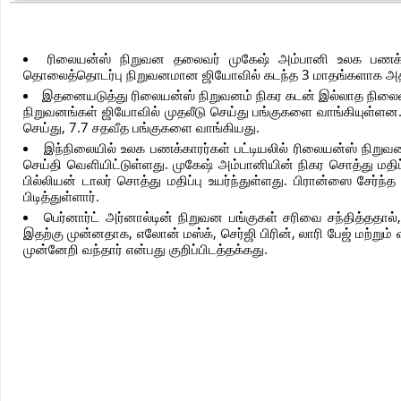
ரிலையன்ஸ் நிறுவன தலைவர் முகேஷ் அம்பானி உலக பணக்கார
தொலைத்தொடர்பு நிறுவனமான ஜியோவில் கடந்த 3 மாதங்களாக அதிக
இதனையடுத்து ரிலையன்ஸ் நிறுவனம் நிகர கடன் இல்லாத நிலையை அ
நிறுவனங்கள் ஜியோவில் முதலீடு செய்து பங்குகளை வாங்கியுள்ளன. 
செய்து, 7.7 சதவீத பங்குகளை வாங்கியது.
இந்நிலையில் உலக பணக்காரர்கள் பட்டியலில் ரிலையன்ஸ் நிறுவ
செய்தி வெளியிட்டுள்ளது. முகேஷ் அம்பானியின் நிகர சொத்து மதிப்ப
பில்லியன் டாலர் சொத்து மதிப்பு உயர்ந்துள்ளது. பிரான்ஸை சேர்
பிடித்துள்ளார்.
பெர்னார்ட் அர்னால்டின் நிறுவன பங்குகள் சரிவை சந்தித்ததால
இதற்கு முன்னதாக, எலோன் மஸ்க், செர்ஜி பிரின், லாரி பேஜ் மற்றும
முன்னேறி வந்தார் என்பது குறிப்பிடத்தக்கது.