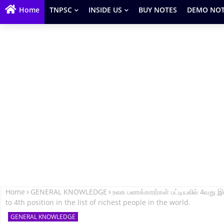
Home
TNPSC
INSIDE US
BUY NOTES
DEMO NOT
Home
GENERAL KNOWLEDGE
உலக பணக்காரர்கள் பட்டியலில் 4வது
to 4th position in the list of richest people in the world.
GENERAL KNOWLEDGE