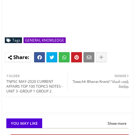
Tags
GENERAL KNOWLEDGE
OLDER
NEWER
TNPSC MAY-2020 CURRENT
‘Swachh Bharat Kranti’-“ஸ்வச் பாரத்
AFFAIRS TOP 100 TOPICS NOTES -
க்ராந்த
UNIT 3 -GROUP 1 GROUP 2
YOU MAY LIKE
Show more