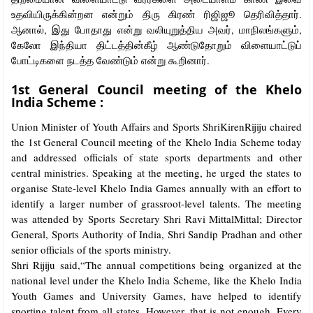
உதவியிருக்கின்றன என்றும் திரு கிரண் ரிஜிஜூ தெரிவித்தார்.
ஆனால், இது போதாது என்று வலியுறுத்திய அவர், மாநிலங்களும்,
கேலோ இந்தியா திட்டத்தின்கீழ் ஆண்டுதோறும் விளையாட்டுப்
போட்டிகளை நடத்த வேண்டும் என்று கூறினார்.
1st General Council meeting of the Khelo
India Scheme :
Union Minister of Youth Affairs and Sports ShriKirenRijiju chaired
the 1st General Council meeting of the Khelo India Scheme today
and addressed officials of state sports departments and other
central ministries. Speaking at the meeting, he urged the states to
organise State-level Khelo India Games annually with an effort to
identify a larger number of grassroot-level talents. The meeting
was attended by Sports Secretary Shri Ravi MittalMittal; Director
General, Sports Authority of India, Shri Sandip Pradhan and other
senior officials of the sports ministry.
Shri Rijiju said,“The annual competitions being organized at the
national level under the Khelo India Scheme, like the Khelo India
Youth Games and University Games, have helped to identify
sporting talent from all states. However, that is not enough. Every