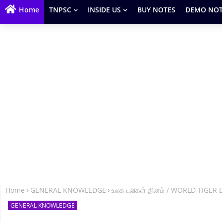
Home
TNPSC
INSIDE US
BUY NOTES
DEMO NOT
Home
GENERAL KNOWLEDGE
உலக புலிகள் தினம் / WORLD TIGER
GENERAL KNOWLEDGE