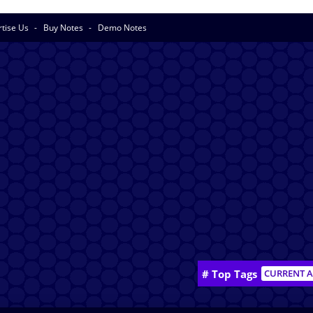
rtise Us
Buy Notes
Demo Notes
# Top Tags
CURRENT A