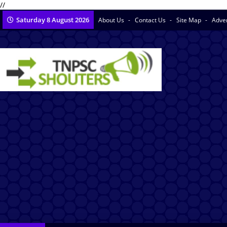
//
Saturday 8 August 2026
About Us
Contact Us
Site Map
Adve