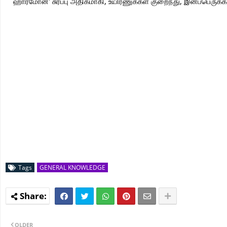
ஹார்மோன்' சுரப்பு அதிகமாகி, உயிரணுக்கள் குறைந்து, இனப்பெருக்
Tags
GENERAL KNOWLEDGE
OLDER