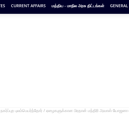
ES
CURRENT AFFAIRS
மத்திய - மாநில அரசு திட்டங்கள்
GENERAL
நகர்ப்புற புலம்பெயர்ந்தோர் / ஏழைகளுக்கான பிரதான் மந்திரி அவாஸ் யோஜனா