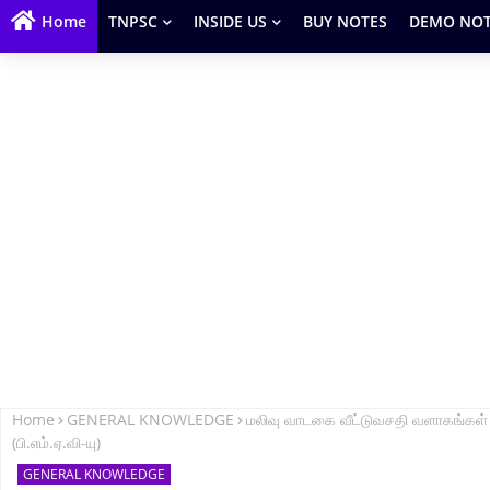
Home
TNPSC
INSIDE US
BUY NOTES
DEMO NOT
Home
GENERAL KNOWLEDGE
மலிவு வாடகை வீட்டுவசதி வளாகங்கள் 
(பி.எம்.ஏ.வி-யு)
GENERAL KNOWLEDGE