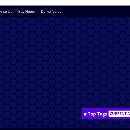
rtise Us
Buy Notes
Demo Notes
# Top Tags
CURRENT A