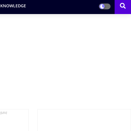
 KNOWLEDGE
-நகர