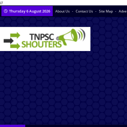
//
Thursday 6 August 2026
About Us
Contact Us
Site Map
Adve