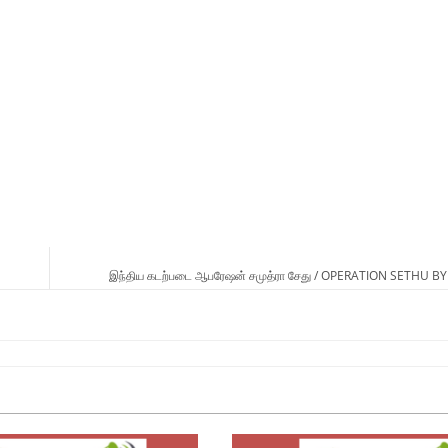
இந்திய கடற்படை ஆபரேஷன் சமுத்ரா சேது / OPERATION SETHU B