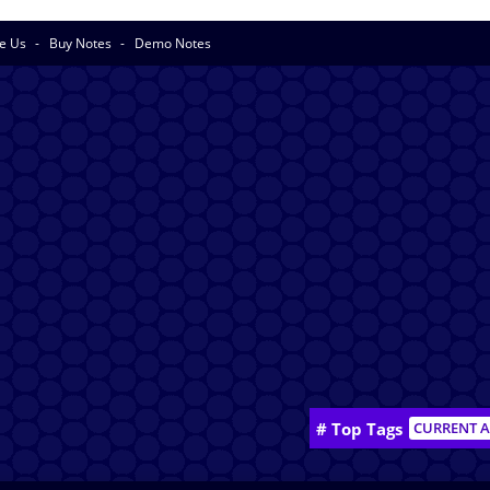
se Us
Buy Notes
Demo Notes
# Top Tags
CURRENT A