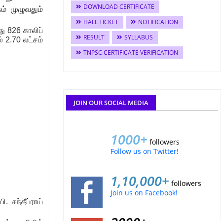
DOWNLOAD CERTIFICATE
ம் முழுவதும்
HALL TICKET
NOTIFICATION
து 826 காலிப்
RESULT
SYLLABUS
் 2.70 லட்சம்
TNPSC CERTIFICATE VERIFICATION
JOIN OUR SOCIAL MEDIA
1000+
followers
Follow us on Twitter!
1,10,000+
followers
Join us on Facebook!
 சந்தீப்ராய்