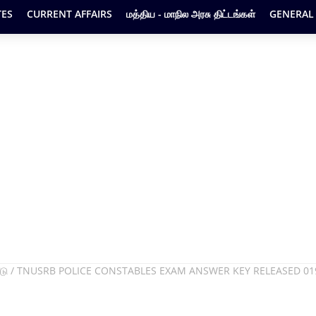
ES
CURRENT AFFAIRS
மத்திய - மாநில அரசு திட்டங்கள்
GENERAL
ெளியீடு / TNUSRB POLICE CONSTABLES EXAM ANSWER KEY RELEASED 01