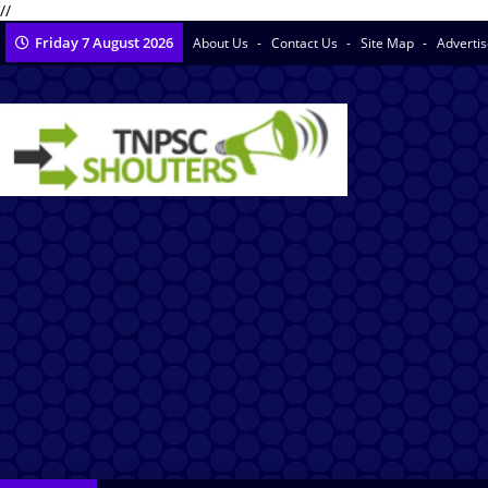
//
Friday 7 August 2026
About Us
Contact Us
Site Map
Adverti