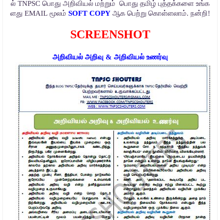
ல்
TNPSC
பொது
அறிவியல்
மற்றும்
பொது
தமிழ்
புத்தக்களை
உங்க
ளது
EMAIL
மூலம்
SOFT COPY
ஆக
பெற்று
கொள்ளலாம்.
நன்றி!
SCREENSHOT
அறிவியல் அறிவு & அறிவியல் உணர்வு