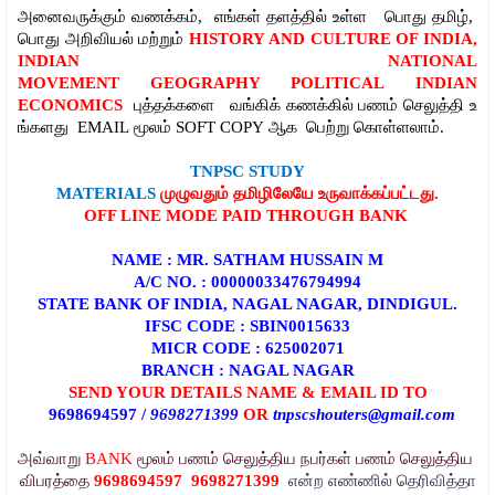
அனைவருக்கும்
வணக்கம்
,
எங்கள்
தளத்தில்
உள்ள
பொது
தமிழ்
,
பொது
அறிவியல்
மற்றும்
HISTORY AND CULTURE OF INDIA,
INDIAN NATIONAL
MOVEMENT
GEOGRAPHY
POLITICAL
INDIAN
ECONOMICS
புத்தக்களை
வங்கிக்
கணக்கில்
பணம்
செலுத்தி
உ
ங்களது
EMAIL
மூலம்
SOFT COPY
ஆக
பெற்று
கொள்ளலாம்.
TNPSC STUDY
MATERIALS
முழுவதும்
தமிழிலேயே
உருவாக்கப்பட்டது.
OFF LINE MODE
PAID THROUGH BANK
NAME : MR. SATHAM HUSSAIN M
A/C NO. : 00000033476794994
STATE BANK OF INDIA, NAGAL NAGAR, DINDIGUL.
IFSC CODE : SBIN0015633
MICR CODE : 625002071
BRANCH : NAGAL NAGAR
SEND YOUR DETAILS NAME & EMAIL ID TO
9698694597 /
9698271399
OR
tnpscshouters@gmail.com
அவ்வாறு
BANK
மூலம்
பணம்
செலுத்திய
நபர்கள்
பணம்
செலுத்திய
விபரத்தை
9698694597
9698271399
என்ற
எண்ணில்
தெரிவித்தா