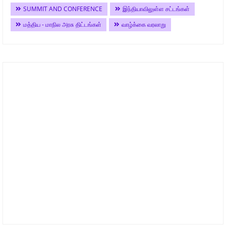
SUMMIT AND CONFERENCE
இந்தியாவிலுள்ள சட்டங்கள்
மத்திய - மாநில அரசு திட்டங்கள்
வாழ்க்கை வரலாறு