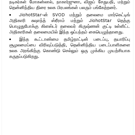
நடிகர்கள் மோகன்லால், நாகார்ஜுனா, விஜய் சேதுபதி, மற்றும்
தென்னிந்திய திரை உலக பிரபலங்கள் பலரும் பங்கேற்றனர்.
JiohotStar-ன் SVOD மற்றும் தலைமை மார்கெட்டிங்
அதிகாரி சுஷாந்த் ஸ்ரீராம் மற்றும் JiohotStar தெற்கு
பொழுதுபோக்கு கிளஸ்டர் தலைவர் கிருஷ்ணன் குட்டி உள்ளிட்ட
அதிகாரிகள் தலைமையில் இந்த ஒப்பந்தம் கையெழுத்தானது.
இந்த கூட்டாண்மை தமிழ்நாட்டின் படைப்பு, தயாரிப்பு
சூழலமைப்பை விரிவுப்படுத்தி, தென்னிந்திய படைப்பாளிகளை
உலக அரங்கிற்கு கொண்டு செல்லும் ஒரு முக்கிய முயற்சியாக
கருதப்படுகிறது.