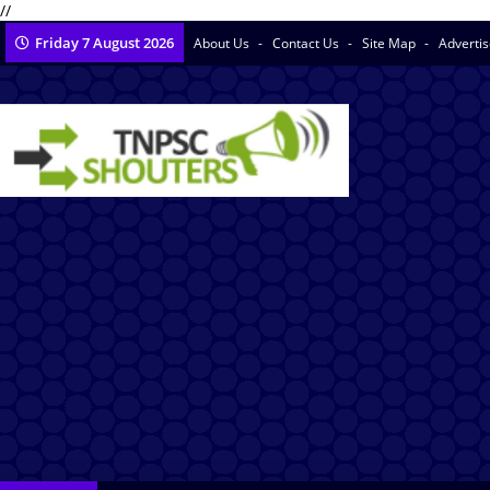
//
Friday 7 August 2026
About Us
Contact Us
Site Map
Adverti