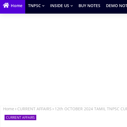
Home
TNPSC
INSIDE US
BUY NOTES
DEMO NOT
Home
CURRENT AFFAIRS
12th OCTOBER 2024 TAMIL TNPSC CU
CURRENT AFFAIRS