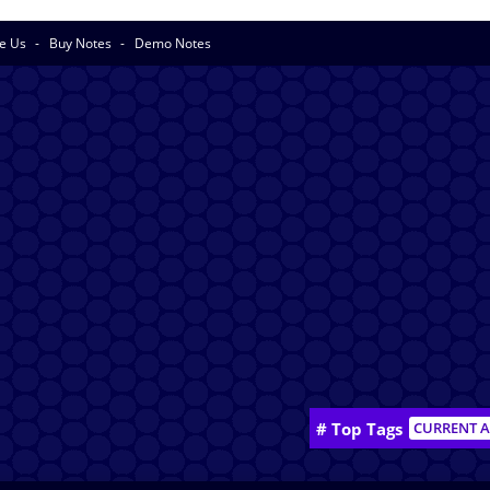
se Us
Buy Notes
Demo Notes
# Top Tags
CURRENT A