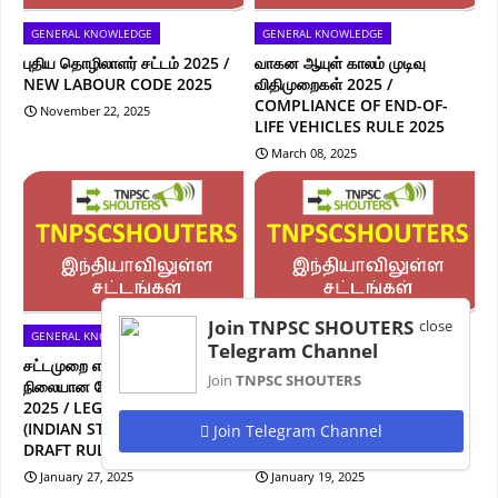
GENERAL KNOWLEDGE
GENERAL KNOWLEDGE
புதிய தொழிலாளர் சட்டம் 2025 /
வாகன ஆயுள் காலம் முடிவு
NEW LABOUR CODE 2025
விதிமுறைகள் 2025 /
COMPLIANCE OF END-OF-
November 22, 2025
LIFE VEHICLES RULE 2025
March 08, 2025
Join TNPSC SHOUTERS
close
GENERAL KNOWLEDGE
GENERAL KNOWLEDGE
Telegram Channel
சட்டமுறை எடையளவு (இந்திய
தமிழ்நாடு பெண்கள்
Join
TNPSC SHOUTERS
நிலையான நேரம்) வரைவு விதிகள்
பாதுகாப்புக்கான சட்டத் திருத்த
2025 / LEGAL WEIGHTS
மசோதா / TAMILNADU
(INDIAN STANDARD TIME)
WOMENS SAFETY
Join Telegram Channel
DRAFT RULES 2025
AMENDMENT BILL
January 27, 2025
January 19, 2025