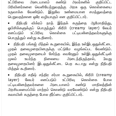
உட்பிரிவை அடையாளம் கண்டு அவர்களில் குறிப்பிட்ட
பிரிவினர்களை வெளியேற்றுவதற்கு அரசு ஒரு கொள்கையை
உருவாக்க வேண்டும். இதுவே உண்மையான சமத்துவத்தை
பெறுவதற்கான ஒரே வழியாகும் என குறிப்பிட்டார்.
நீதிபதி விக்ரம் நாத் இந்தக் கருத்தை ஆமோதித்து,
ஓபிசிக்களுக்குப் பொருந்தும் கிரீமி (creamy layer) லேயர்
எனப்படும் உட்பிரிவு கொள்கை பட்டியலினத்தவர்களுக்கு
பொருந்தும் என்று கூறினார்.
நீதிபதி பங்கஜ் மீத்தல் கூறுகையில், இந்த உள்இடஒதுக்கீட்டை
முதல் தலைமுறையினருக்கு மட்டுமே வழங்கப்பட வேண்டும்.
முதல் தலைமுறையைச் சேர்ந்த எவரேனும் உள்இடஒதுக்கீட்டின்
மூலம் உயர்ந்த நிலையை அடைந்திருந்தால், 2வது
தலைமுறையினர் இடஒதுக்கீட்டை பெற கூடாது என்று நீதிபதி
மித்தல் கூறினார்.
நீதிபதி சதீஷ் சந்திர சர்மா கூறுகையில், கிரீமி (creamy
layer) லேயர் எனப்படும் உட்பிரிவு கொள்கை போல
பட்டியலினத்தவர்களை அடையாளம் கண்டு மாநிலத்தின்
அரசியலமைப்பில் மாற்றம் கொண்டு வரவேண்டும் என்று நீதிபதி
கவாயின் கருத்தை போல தீர்ப்பை குறிப்பிட்டார்.