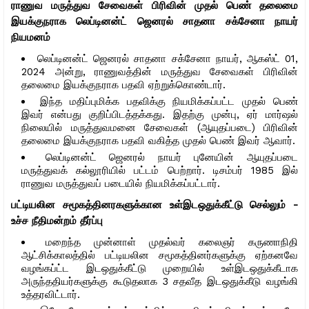
ராணுவ மருத்துவ சேவைகள் பிரிவின் முதல் பெண் தலைமை
இயக்குநராக லெப்டினன்ட் ஜெனரல் சாதனா சக்சேனா நாயர்
நியமனம்
லெப்டினன்ட் ஜெனரல் சாதனா சக்சேனா நாயர், ஆகஸ்ட் 01,
2024 அன்று, ராணுவத்தின் மருத்துவ சேவைகள் பிரிவின்
தலைமை இயக்குநராக பதவி ஏற்றுக்கொண்டார்.
இந்த மதிப்புமிக்க பதவிக்கு நியமிக்கப்பட்ட முதல் பெண்
இவர் என்பது குறிப்பிடத்தக்கது. இதற்கு முன்பு, ஏர் மார்ஷல்
நிலையில் மருத்துவமனை சேவைகள் (ஆயுதப்படை) பிரிவின்
தலைமை இயக்குநராக பதவி வகித்த முதல் பெண் இவர் ஆவார்.
லெப்டினன்ட் ஜெனரல் நாயர் புனேயின் ஆயுதப்படை
மருத்துவக் கல்லூரியில் பட்டம் பெற்றார். டிசம்பர் 1985 இல்
ராணுவ மருத்துவப் படையில் நியமிக்கப்பட்டார்.
பட்டியலின சமூகத்தினரகளுக்கான உள்இடஒதுக்கீட்டு செல்லும் -
உச்ச நீதிமன்றம் தீர்ப்பு
மறைந்த முன்னாள் முதல்வர் கலைஞர் கருணாநிதி
ஆட்சிக்காலத்தில் பட்டியலின சமூகத்தினர்களுக்கு ஏற்கனவே
வழங்கப்ட்ட இடஒதுக்கீட்டு முறையில் உள்இடஒதுக்கீடாக
அருந்ததியர்களுக்கு கூடுதலாக 3 சதவீத இடஒதுக்கீடு வழங்கி
உத்தரவிட்டார்.