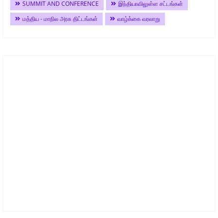
SUMMIT AND CONFERENCE
இந்தியாவிலுள்ள சட்டங்கள்
மத்திய - மாநில அரசு திட்டங்கள்
வாழ்க்கை வரலாறு