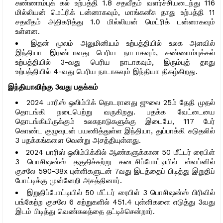
சுண்ணாம்புக் கல் உற்பத்தி 1.8 சதவீதம் வளர்ச்சியடைந்து 116
மில்லியன் மெட்ரிக் டன்னாகவும், மாங்கனீசு தாது உற்பத்தி 11
சதவீதம் அதிகரித்து 1.0 மில்லியன் மெட்ரிக் டன்னாகவும்
உள்ளன.
இதன் மூலம் அலுமினியம் உற்பத்தியில் உலக அளவில்
இந்தியா இரண்டாவது பெரிய நாடாகவும், சுண்ணாம்புக்கல்
உற்பத்தியில் 3-வது பெரிய நாடாகவும், இரும்புத் தாது
உற்பத்தியில் 4-வது பெரிய நாடாகவும் இந்தியா திகழ்கிறது.
இந்தியாவிற்கு 3வது பதக்கம்
2024 பாரிஸ் ஒலிம்பிக் தொடரானது ஜுலை 25ம் தேதி முதல்
தொடங்கி நடைபெற்று வருகிறது. பதக்க வேட்டையை
தொடங்கியிருக்கும் உலகநாடுகளுக்கு இடையே, 117 பேர்
கொண்ட குழுவுடன் பயணித்துள்ள இந்தியா, துப்பாக்கி சுடுதலில்
3 பதக்கங்களை வென்று அசத்தியுள்ளது.
2024 பாரிஸ் ஒலிம்பிக்கில் ஆண்களுக்கான 50 மீட்டர் ரைபிள்
3 பொசிஷன்ஸ் தகுதிச்சுற்று கடைசிப்போட்டியில் ஸ்வப்னில்
குசலே 590-38x புள்ளிகளுடன் 7வது இடத்தைப் பிடித்து இறுதிப்
போட்டிக்கு முன்னேறி அசத்தினார்.
இறுதிப்போட்டியில் 50 மீட்டர் ரைபிள் 3 பொசிஷன்ஸ் பிரிவில்
பங்கேற்ற குசலே 6 சுற்றுகளில் 451.4 புள்ளிகளை எடுத்து 3வது
இடம் பிடித்து வெண்கலத்தை தட்டிச்சென்றார்.