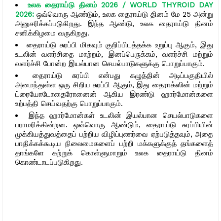
உலக தைராய்டு தினம் 2026 / WORLD THYROID DAY
2026:
ஒவ்வொரு ஆண்டும், உலக தைராய்டு தினம் மே 25 அன்று
அனுசரிக்கப்படுகிறது. இந்த ஆண்டு, உலக தைராய்டு தினம்
சனிக்கிழமை வருகிறது.
தைராய்டு சுரப்பி மிகவும் குறிப்பிடத்தக்க உறுப்பு ஆகும், இது
உடலின் வளர்சிதை மாற்றம், இனப்பெருக்கம், வளர்ச்சி மற்றும்
வளர்ச்சி போன்ற இயல்பான செயல்பாடுகளுக்கு பொறுப்பாகும்.
தைராய்டு சுரப்பி என்பது கழுத்தின் அடிப்பகுதியில்
அமைந்துள்ள ஒரு சிறிய சுரப்பி ஆகும், இது தைராக்ஸின் மற்றும்
ட்ரையோடோதைரோனைன் ஆகிய இரண்டு ஹார்மோன்களை
உற்பத்தி செய்வதற்கு பொறுப்பாகும்.
இந்த ஹார்மோன்கள் உடலின் இயல்பான செயல்பாடுகளை
பராமரிக்கின்றன. ஒவ்வொரு ஆண்டும், தைராய்டு சுரப்பியின்
முக்கியத்துவத்தைப் பற்றிய விழிப்புணர்வை ஏற்படுத்தவும், அதை
பாதிக்கக்கூடிய நிலைமைகளைப் பற்றி மக்களுக்குத் தங்களைத்
தாங்களே கற்றுக் கொள்ளுமாறும் உலக தைராய்டு தினம்
கொண்டாடப்படுகிறது.