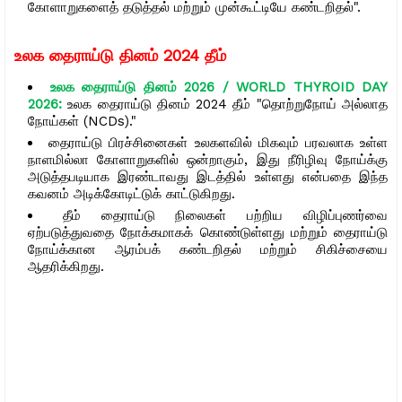
கோளாறுகளைத் தடுத்தல் மற்றும் முன்கூட்டியே கண்டறிதல்".
உலக
தைராய்டு
தினம்
2024
தீம்
உலக தைராய்டு தினம் 2026 / WORLD THYROID DAY
2026:
உலக தைராய்டு தினம் 2024 தீம் "தொற்றுநோய் அல்லாத
நோய்கள் (NCDs)."
தைராய்டு பிரச்சினைகள் உலகளவில் மிகவும் பரவலாக உள்ள
நாளமில்லா கோளாறுகளில் ஒன்றாகும், இது நீரிழிவு நோய்க்கு
அடுத்தபடியாக இரண்டாவது இடத்தில் உள்ளது என்பதை இந்த
கவனம் அடிக்கோடிட்டுக் காட்டுகிறது.
தீம் தைராய்டு நிலைகள் பற்றிய விழிப்புணர்வை
ஏற்படுத்துவதை நோக்கமாகக் கொண்டுள்ளது மற்றும் தைராய்டு
நோய்க்கான ஆரம்பக் கண்டறிதல் மற்றும் சிகிச்சையை
ஆதரிக்கிறது.