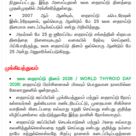
நிறுவப்பட்டது. இந்த அமைப்புதான் உலக தைராய்டு தினத்தை
முதன்முதலில் அங்கீகரித்துள்ளது.
2007 ஆம் ஆண்டில், தைராய்டு ஃபெடரேஷன்
இன்டர்நேஷனல், ஒவ்வொரு ஆண்டும் மே 25 உலக தைராய்டு
தினமாக கடைப்பிடிக்கப்படும் என்று அறிவித்தது.
அவர்கள் மே 25 ஐ ஐரோப்பிய தைராய்டு சங்கத்தின் ஸ்தாபக
தினத்தை நினைவுகூரும் வகையில் தேர்வு செய்தனர்.
அப்போதிருந்து, உலக தைராய்டு தினம் ஒவ்வொரு ஆண்டும் மே
25 அன்று அனுசரிக்கப்படுகிறது.
முக்கியத்துவம்
உலக தைராய்டு தினம் 2026 / WORLD THYROID DAY
2026:
தைராய்டு பிரச்சினைகள் மிகவும் பொதுவான நாளமில்லா
கோளாறுகளில் ஒன்றாகும்.
தைராய்டு சுரப்பியின் முக்கியத்துவம் மற்றும் தைராய்டு நோய்
உள்ளவர்கள் துல்லியமாக கண்டறியப்பட்டு, முறையான சிகிச்சை
வசதிகள் கிடைப்பதை எவ்வாறு உறுதி செய்வது என்பது குறித்த
விழிப்புணர்வை ஏற்படுத்துவதே இந்த நாளின் நோக்கமாகும்.
தைராய்டு சுரப்பியின் செயல்பாடுகள் மற்றும் அதை எவ்வாறு
கவனித்துக்கொள்வதை உறுதி செய்வது என்பது குறித்து நம்மை
நாமே கற்றுக்கொள்வதே சிறப்பு நாளைக் கடைப்பிடிப்பதற்கான