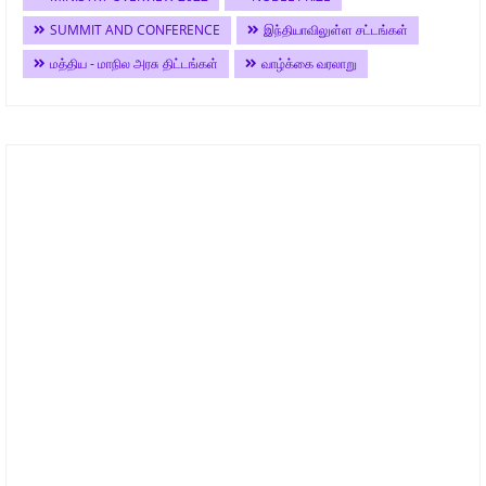
SUMMIT AND CONFERENCE
இந்தியாவிலுள்ள சட்டங்கள்
மத்திய - மாநில அரசு திட்டங்கள்
வாழ்க்கை வரலாறு