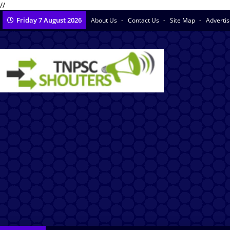
//
Friday 7 August 2026
About Us
Contact Us
Site Map
Adverti