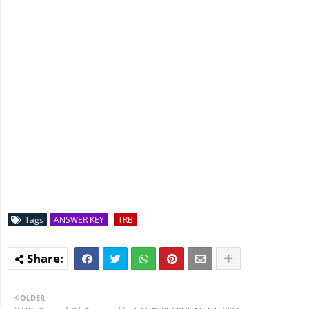
Tags
ANSWER KEY
TRB
OLDER