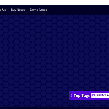
se Us
Buy Notes
Demo Notes
# Top Tags
CURRENT A