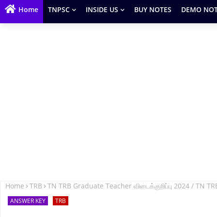
Home
TNPSC
INSIDE US
BUY NOTES
DEMO NOT
Home
TRB
TN TRB Graduate Teacher விடைக்குறிப்பு 2024 / TN 
ANSWER KEY
TRB