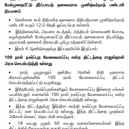
மேல்முறையீட்டு தீர்ப்பாயத் தலைவராக முனீஷ்வர்நாத் பண்டாரி
நியமனம்
சென்னை உயர் நீதிமன்ற தலைமை நீதிபதியான முனீஷ்வர்நாத்
பண்டாரி வரும் 12-ம் தேதி ஓய்வு பெற உள்ளார்.
இந்நிலையில், அவரை கடத்தல், அந்நியச் செலாவணி மோசடி
வழக்குகளின் மேல்முறையீட்டு தீர்ப்பாயத் தலைவராக நியமித்து,
குடியரசுத் தலைவர் திரவுபதி முர்மு உத்தரவிட்டுள்ளார்.
இவர் 4 ஆண்டுகளுக்கு இப்பதவியில் இருப்பார்.
100 நாள் நகர்ப்புற வேலைவாய்ப்பு என்ற திட்டத்தை ராஜஸ்தான்
அரசு செயல்படுத்தி உள்ளது
நாடு முழுவதும் ஒன்றிய அரசின் நிதி மூலமாக
கிராமப்புறங்களில் 100 நாள் வேலைவாய்ப்பு திட்டம்
செயல்படுத்தப்பட்டு வருகிறது.
இதேபோல், நகர்ப்புறங்களிலும் வேலைவாய்ப்பு இல்லாத மக்கள்
பயன்பெறும் வகையில் 100 நாள் நகர்ப்புற வேலைவாய்ப்பு என்ற
திட்டத்தை ராஜஸ்தான் அரசு செயல்படுத்தி உள்ளது.
இந்த திட்டத்துக்கு 'இந்திரா காந்தி நகர்ப்புற வேலைவாய்ப்பு
திட்டம்,' என பெயரிடப்பட்டு உள்ளது. இந்த திட்டத்தை முதல்வர்
அசோக் கெலாட் தொடங்கி வைத்தார்.
18 வயது முதல் 60 வயது வரையிலானவர்கள் இந்த
திட்டத்தில் சேருவதற்கு தகுதி வாய்ந்தவர்கள்.