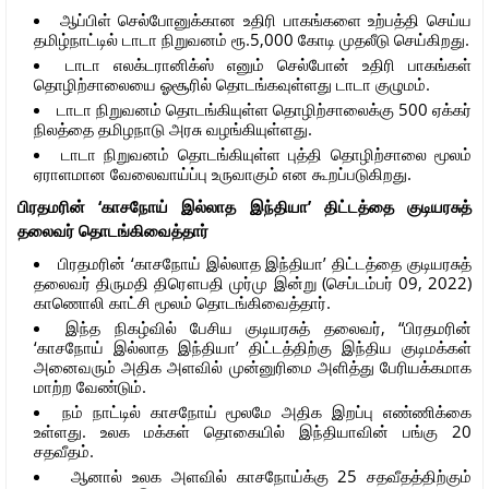
ஆப்பிள் செல்போனுக்கான உதிரி பாகங்களை உற்பத்தி செய்ய
தமிழ்நாட்டில் டாடா நிறுவனம் ரூ.5,000 கோடி முதலீடு செய்கிறது.
டாடா எலக்டரானிக்ஸ் எனும் செல்போன் உதிரி பாகங்கள்
தொழிற்சாலையை ஓசூரில் தொடங்கவுள்ளது டாடா குழுமம்.
டாடா நிறுவனம் தொடங்கியுள்ள தொழிற்சாலைக்கு 500 ஏக்கர்
நிலத்தை தமிழநாடு அரசு வழங்கியுள்ளது.
டாடா நிறுவனம் தொடங்கியுள்ள புத்தி தொழிற்சாலை மூலம்
ஏராளமான வேலைவாய்ப்பு உருவாகும் என கூறப்படுகிறது.
பிரதமரின் ‘காசநோய் இல்லாத இந்தியா’ திட்டத்தை குடியரசுத்
தலைவர் தொடங்கிவைத்தார்
பிரதமரின் ‘காசநோய் இல்லாத இந்தியா’ திட்டத்தை குடியரசுத்
தலைவர் திருமதி திரௌபதி முர்மு இன்று (செப்டம்பர் 09, 2022)
காணொலி காட்சி மூலம் தொடங்கிவைத்தார்.
இந்த நிகழ்வில் பேசிய குடியரசுத் தலைவர், “பிரதமரின்
‘காசநோய் இல்லாத இந்தியா’ திட்டத்திற்கு இந்திய குடிமக்கள்
அனைவரும் அதிக அளவில் முன்னுரிமை அளித்து பேரியக்கமாக
மாற்ற வேண்டும்.
நம் நாட்டில் காசநோய் மூலமே அதிக இறப்பு எண்ணிக்கை
உள்ளது. உலக மக்கள் தொகையில் இந்தியாவின் பங்கு 20
சதவீதம்.
ஆனால் உலக அளவில் காசநோய்க்கு 25 சதவீதத்திற்கும்