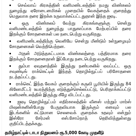
செவ்வாய் கிரகத்தின் வளிமண்டலத்தில் நமது விண்கலம்
நுழைந்து ஏரோடைனமிகல் முறையில் வேகத்தைக் குறைத்து
மெதுவாக தரை இறக்க உருவாக்கப்பட்டதுதான் இந்த ஐஏடி.
ஒரு விண்கலம் வேற்று கிரகங்களுக்கு சென்று
வளிமண்டலத்தில் நுழைந்து பாதுகாப்பாக மேற்பரப்பில் தரை
இறக்கும் சோதனைகள் பல நடைபெற்று வருகிறது.
வளிமண்டலத்திற்கு வெளியே சென்று மீண்டும் உள்நுழையும்
சோதனைகள் வெற்றிபெற்றன.
அதன் அடுத்தகட்டமாக விண்கலத்தை பத்திரமாக தரை
இறக்கும் சோதனைதான் இப்போது நடைபெற்று வருகிறது.
தும்பா ஏவுதளத்தில் இருந்து நண்பகலில் ஏவப்பட்ட ஒரு
சவுண்டிங் ராக்கெட்டில் இந்தத் தொழில்நுட்பப் பரிசோதனை
நடத்தப்பட்டது.
ராக்கெட் இந்த வேகம் குறைக்கும் கருவி பூமியில் இருந்து 84
கிலோமீட்டர் உயரத்திற்கு எடுத்துச்செல்லப்பட்டு, பெரிதாக்கப்பட்டு
வளிமண்டலத்தில் இருந்து கீழே விடப்பட்டது.
ஐஏடி தொழில்நுட்பம் எதிர்காலத்தில் வீனஸ் மற்றும் மார்ஸ்
மிஷன்களின்போது பேருதவியாக இருக்கும் எனவும் பல
இடங்களில் கட்டுமான செலவைக் குறைக்க உதவும் என்றும்
இஸ்ரோ சேர்மன் எஸ்.சோம்நாத் தெரிவித்துள்ளது
குறிப்பிடத்தக்கது.
தமிழ்நாட்டில் டாடா நிறுவனம் ரூ.5,000 கோடி முதலீடு