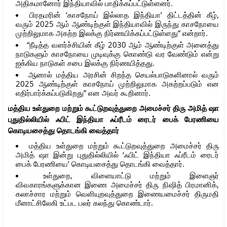
அதிகமானோர் இந்தியாவில் பாதிக்கப்பட்டுள்ளனர்.
பிரதமரின் ‘காசநோய் இல்லாத இந்தியா’ திட்டத்தின் கீழ்,
வரும் 2025 ஆம் ஆண்டிற்குள் இந்தியாவில் இருந்து காசநோயை
முற்றிலுமாக அகற்ற இலக்கு நிர்ணயிக்கப்பட்டுள்ளது” என்றார்.
“நீடித்த வளர்ச்சியின் கீழ் 2030 ஆம் ஆண்டிற்குள் அனைத்து
நாடுகளும் காசநோயை முடிவுக்கு கொண்டு வர வேண்டும் என்று
ஐக்கிய நாடுகள் சபை இலக்கு நிர்ணயித்தது.
ஆனால் மத்திய அரசின் சிறந்த செயல்பாடுகளினால் வரும்
2025 ஆண்டிற்குள் காசநோய் முற்றிலுமாக அகற்றப்படும் என
எதிர்பார்க்கப்படுகிறது” என அவர் கூறினார்.
மத்திய உள்துறை மற்றும் கூட்டுறவுத்துறை அமைச்சர் திரு அமித் ஷா
புதுதில்லியில் ஃபிட் இந்தியா ஃப்ரீடம் ரைடர் பைக் பேரணியை
கொடியசைத்து தொடங்கி வைத்தார்
மத்திய உள்துறை மற்றும் கூட்டுறவுத்துறை அமைச்சர் திரு
அமித் ஷா இன்று புதுதில்லியில் ‘ஃபிட் இந்தியா ஃப்ரீடம் ரைடர்
பைக் பேரணியை’ கொடியசைத்து தொடங்கி வைத்தார்.
உள்துறை, விளையாட்டு மற்றும் இளைஞர்
விவகாரங்களுக்கான இணை அமைச்சர் திரு நிஷித் பிரமானிக்,
கலாச்சார மற்றும் வெளியுறவுத்துறை இணையமைச்சர் திருமதி
மீனாட்சிலேகி உட்பட பலர் கலந்து கொண்டார்.