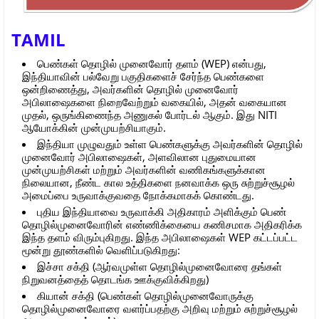
TAMIL
பெண்கள் தொழில் முனைவோர் தளம் (WEP) என்பது,
இந்தியாவின் பல்வேறு பகுதிகளைச் சேர்ந்த பெண்களை
ஒன்றிணைத்து, அவர்களின் தொழில் முனைவோர்
அபிலாஷைகளை நிறைவேற்றும் வகையில், அதன் வகையான
முதல், ஒருங்கிணைந்த அணுகல் போர்டல் ஆகும். இது NITI
ஆயோக்கின் முன்முயற்சியாகும்.
இந்தியா முழுவதும் உள்ள பெண்களுக்கு அவர்களின் தொழில்
முனைவோர் அபிலாஷைகள், அளவிலான புதுமையான
முன்முயற்சிகள் மற்றும் அவர்களின் வணிகங்களுக்கான
நிலையான, நீண்ட கால உத்திகளை நனவாக்க ஒரு சுற்றுச்சூழல்
அமைப்பை உருவாக்குவதை நோக்கமாகக் கொண்டது.
புதிய இந்தியாவை உருவாக்கி அதிகாரம் அளிக்கும் பெண்
தொழில்முனைவோரின் எண்ணிக்கையை கணிசமாக அதிகரிக்க
இந்த தளம் விரும்புகிறது. இந்த அபிலாஷைகள் WEP கட்டப்பட்ட
மூன்று தூண்களில் வெளிப்படுகிறது:
இச்சா சக்தி (ஆர்வமுள்ள தொழில்முனைவோரை தங்கள்
நிறுவனத்தைத் தொடங்க ஊக்குவிக்கிறது)
கியான் சக்தி (பெண்கள் தொழில்முனைவோருக்கு
தொழில்முனைவோரை வளர்ப்பதற்கு அறிவு மற்றும் சுற்றுச்சூழல்