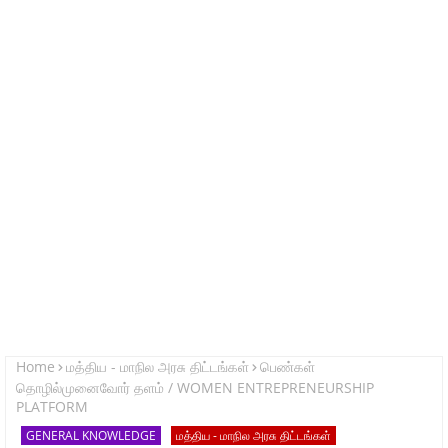
Home
மத்திய - மாநில அரசு திட்டங்கள்
பெண்கள்
தொழில்முனைவோர் தளம் / WOMEN ENTREPRENEURSHIP
PLATFORM
GENERAL KNOWLEDGE
மத்திய - மாநில அரசு திட்டங்கள்