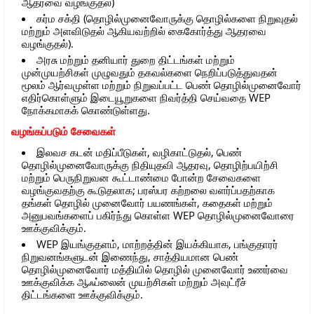
ஆதரவை வழங்குதல்)
கர்ம சக்தி (தொழில்முனைவோருக்கு தொழில்களை நிறுவுதல்
மற்றும் அளவிடுதல் ஆகியவற்றில் கைகோர்த்து ஆதரவை
வழங்குதல்).
அரசு மற்றும் தனியார் துறை திட்டங்கள் மற்றும்
முன்முயற்சிகள் முழுவதும் தகவல்களை நெறிப்படுத்துவதன்
மூலம் ஆர்வமுள்ள மற்றும் நிறுவப்பட்ட பெண் தொழில்முனைவோர்
எதிர்கொள்ளும் இடையூறுகளை நிவர்த்தி செய்வதை WEP
நோக்கமாகக் கொண்டுள்ளது.
வழங்கப்படும் சேவைகள்
இலவச கடன் மதிப்பீடுகள், வழிகாட்டுதல், பெண்
தொழில்முனைவோருக்கு நிதியுதவி ஆதரவு, தொழிற்பயிற்சி
மற்றும் பெருநிறுவன கூட்டாண்மை போன்ற சேவைகளை
வழங்குவதற்கு கூடுதலாக; பரஸ்பர கற்றலை வளர்ப்பதற்காக
தங்கள் தொழில் முனைவோர் பயணங்கள், கதைகள் மற்றும்
அனுபவங்களைப் பகிர்ந்து கொள்ள WEP தொழில்முனைவோரை
ஊக்குவிக்கும்.
WEP இயங்குதளம், மாற்றத்தின் இயக்கியாக, பங்குதாரர்
நிறுவனங்களுடன் இணைந்து, சாத்தியமான பெண்
தொழில்முனைவோர் மத்தியில் தொழில் முனைவோர் உணர்வை
ஊக்குவிக்க ஆஃப்லைன் முயற்சிகள் மற்றும் அவுட்ரீச்
திட்டங்களை ஊக்குவிக்கும்.