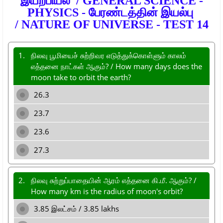
இயற்பியல் /
GENERAL SCIENCE -
PHYSICS
-
பேரண்டத்தின் இயல்பு
/
NATURE OF UNIVERSE
-
TEST 14
1.
நிலவு பூமியைச் சுற்றிவர எடுத்துக்கொள்ளும் காலம்
எத்தனை நாட்கள் ஆகும்? / How many days does the
moon take to orbit the earth?
26.3
23.7
23.6
27.3
2.
நிலவு சுற்றுப்பாதையின் ஆரம் எத்தனை கி.மீ. ஆகும்? /
How many km is the radius of moon's orbit?
3.85 இலட்சம் / 3.85 lakhs