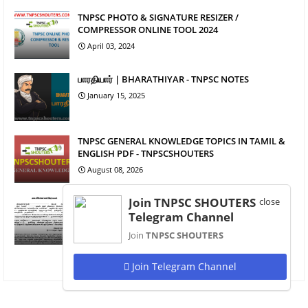
TNPSC PHOTO & SIGNATURE RESIZER /
COMPRESSOR ONLINE TOOL 2024
April 03, 2024
பாரதியார் | BHARATHIYAR - TNPSC NOTES
January 15, 2025
TNPSC GENERAL KNOWLEDGE TOPICS IN TAMIL &
ENGLISH PDF - TNPSCSHOUTERS
August 08, 2026
Join TNPSC SHOUTERS
close
DOWNLOAD FORMAT OF NO OBJECTION
CERTIFICATE / தடையின்மை சான்றிதழ் படிவம் IN TAMIL
Telegram Channel
& ENGLISH PDF FOR TNPSC CERTIFICATE
Join
TNPSC SHOUTERS
VERIFICATION
January 15, 2025
Join Telegram Channel