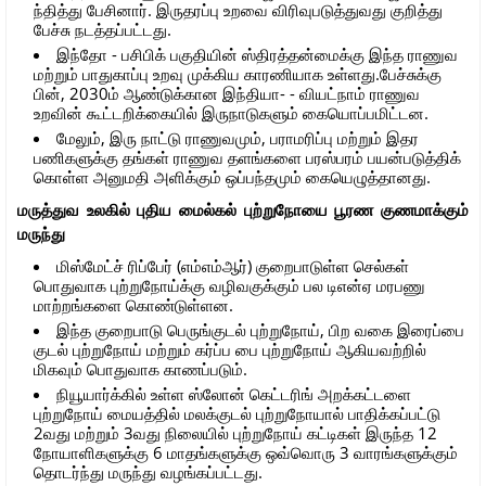
ந்தித்து பேசினார். இருதரப்பு உறவை விரிவுபடுத்துவது குறித்து
பேச்சு நடத்தப்பட்டது.
இந்தோ - பசிபிக் பகுதியின் ஸ்திரத்தன்மைக்கு இந்த ராணுவ
மற்றும் பாதுகாப்பு உறவு முக்கிய காரணியாக உள்ளது.பேச்சுக்கு
பின், 2030ம் ஆண்டுக்கான இந்தியா- - வியட்நாம் ராணுவ
உறவின் கூட்டறிக்கையில் இருநாடுகளும் கையொப்பமிட்டன.
மேலும், இரு நாட்டு ராணுவமும், பராமரிப்பு மற்றும் இதர
பணிகளுக்கு தங்கள் ராணுவ தளங்களை பரஸ்பரம் பயன்படுத்திக்
கொள்ள அனுமதி அளிக்கும் ஒப்பந்தமும் கையெழுத்தானது.
மருத்துவ உலகில் புதிய மைல்கல் புற்றுநோயை பூரண குணமாக்கும்
மருந்து
மிஸ்மேட்ச் ரிப்பேர் (எம்எம்ஆர்) குறைபாடுள்ள செல்கள்
பொதுவாக புற்றுநோய்க்கு வழிவகுக்கும் பல டிஎன்ஏ மரபணு
மாற்றங்களை கொண்டுள்ளன.
இந்த குறைபாடு பெருங்குடல் புற்றுநோய், பிற வகை இரைப்பை
குடல் புற்றுநோய் மற்றும் கர்ப்ப பை புற்றுநோய் ஆகியவற்றில்
மிகவும் பொதுவாக காணப்படும்.
நியூயார்க்கில் உள்ள ஸ்லோன் கெட்டரிங் அறக்கட்டளை
புற்றுநோய் மையத்தில் மலக்குடல் புற்றுநோயால் பாதிக்கப்பட்டு
2வது மற்றும் 3வது நிலையில் புற்றுநோய் கட்டிகள் இருந்த 12
நோயாளிகளுக்கு 6 மாதங்களுக்கு ஒவ்வொரு 3 வாரங்களுக்கும்
தொடர்ந்து மருந்து வழங்கப்பட்டது.