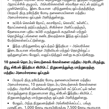
ஆராய்ச்சிக் குழுமம், அமெரிக்காவின் சர்வதேச எய்ட்ஸ் தடுப்பூசி
முன்னெடுப்பு, இடையேயான புரிந்துணர்வு ஒப்பந்தத்திற்கு
பிரதமர் திரு நரேந்திர மோடி தலைமையிலான மத்திய
அமைச்சரவை ஒப்புதல் அளித்துள்ளது.
உயிர்க் கொல்லி நோய், காசநோய், கொவிட் உள்ளிட்ட
நோய்களைத் தடுப்பதற்கும், சிகிச்சை அளிப்பதற்கும்,
தேவையான புதிய உயிரி மருத்துவக் கருவிகள் மற்றும்
தொழில்நுட்பங்களை கண்டறிவதற்காக இந்த ஒப்பந்தம்
மேற்கொள்ளப்பட்டுள்ளது.
இந்த புரிந்துணர்வு ஒப்பந்தம் இந்தியா – அமெரிக்கா
இடையேயான சர்வதேச அறிவியல் மற்றும் தொழில்நுட்ப
ஒத்துழைப்பை மேலும், வலுப்படுத்தும் என்று கூறப்படுகிறது.
10 தகவல் தொடர்பு செயற்கைக் கோள்களை மத்திய அரசிடமிருந்து,
நியூ ஸ்பேஸ் இந்தியா லிமிடெட் நிறுவனத்துக்கு மாற்றுவதற்கு
மத்திய அமைச்சரவை ஒப்புதல்
பிரதமர் திரு நரேந்திர மோடி தலைமையிலான மத்திய
அமைச்சரவை, 10 தகவல் தொடர்பு செயற்கைக் கோள்களை
மத்திய அரசின் விண்வெளித்துறையின் கட்டுப்பாட்டில் உள்ள
பொதுத்துறை நிறுவனமான நியூ ஸ்பேஸ் இந்திய லிமிடெட்
நிறுவனத்துக்கு மாற்றுவதற்கு ஒப்புதல் அளித்துள்ளது.
மேலும், அந்த நிறுவனத்தின் அங்கீகரிக்கப்பட்ட பங்கு
முதலீட்டை 1,000 கோடி ரூபாயிலிருந்து 7,500 கோடி ரூபாயாக