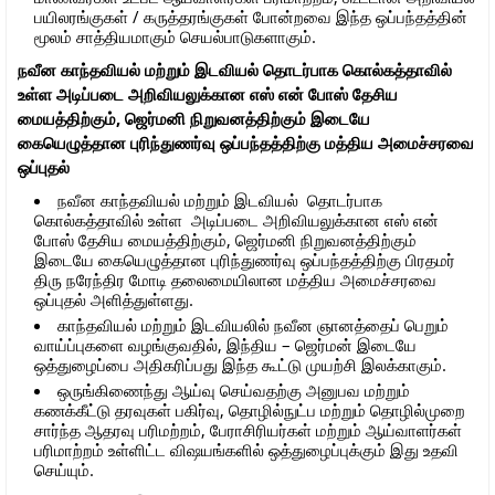
பயிலரங்குகள் / கருத்தரங்குகள் போன்றவை இந்த ஒப்பந்தத்தின்
மூலம் சாத்தியமாகும் செயல்பாடுகளாகும்.
நவீன காந்தவியல் மற்றும் இடவியல் தொடர்பாக கொல்கத்தாவில்
உள்ள அடிப்படை அறிவியலுக்கான எஸ் என் போஸ் தேசிய
மையத்திற்கும், ஜெர்மனி நிறுவனத்திற்கும் இடையே
கையெழுத்தான புரிந்துணர்வு ஒப்பந்தத்திற்கு மத்திய அமைச்சரவை
ஒப்புதல்
நவீன காந்தவியல் மற்றும் இடவியல் தொடர்பாக
கொல்கத்தாவில் உள்ள அடிப்படை அறிவியலுக்கான எஸ் என்
போஸ் தேசிய மையத்திற்கும், ஜெர்மனி நிறுவனத்திற்கும்
இடையே கையெழுத்தான புரிந்துணர்வு ஒப்பந்தத்திற்கு பிரதமர்
திரு நரேந்திர மோடி தலைமையிலான மத்திய அமைச்சரவை
ஒப்புதல் அளித்துள்ளது.
காந்தவியல் மற்றும் இடவியலில் நவீன ஞானத்தைப் பெறும்
வாய்ப்புகளை வழங்குவதில், இந்திய – ஜெர்மன் இடையே
ஒத்துழைப்பை அதிகரிப்பது இந்த கூட்டு முயற்சி இலக்காகும்.
ஒருங்கிணைந்து ஆய்வு செய்வதற்கு அனுபவ மற்றும்
கணக்கீட்டு தரவுகள் பகிர்வு, தொழில்நுட்ப மற்றும் தொழில்முறை
சார்ந்த ஆதரவு பரிமற்றம், பேராசிரியர்கள் மற்றும் ஆய்வாளர்கள்
பரிமாற்றம் உள்ளிட்ட விஷயங்களில் ஒத்துழைப்புக்கும் இது உதவி
செய்யும்.