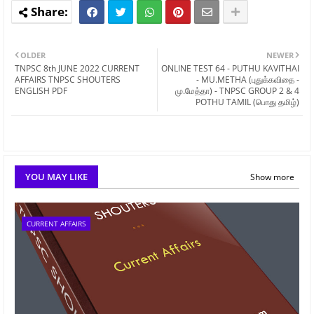
OLDER
NEWER
TNPSC 8th JUNE 2022 CURRENT
ONLINE TEST 64 - PUTHU KAVITHAI
AFFAIRS TNPSC SHOUTERS
- MU.METHA (புதுக்கவிதை -
ENGLISH PDF
மு.மேத்தா) - TNPSC GROUP 2 & 4
POTHU TAMIL (பொது தமிழ்)
YOU MAY LIKE
Show more
CURRENT AFFAIRS