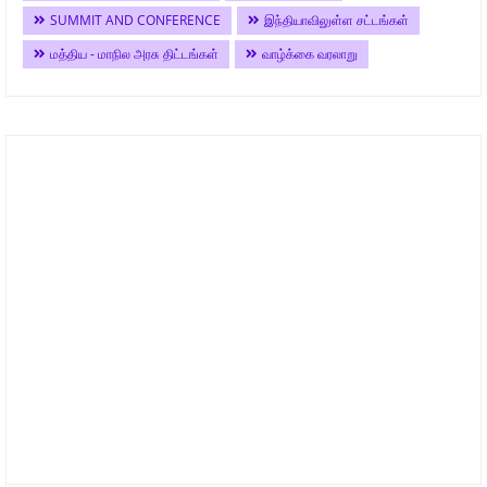
SUMMIT AND CONFERENCE
இந்தியாவிலுள்ள சட்டங்கள்
மத்திய - மாநில அரசு திட்டங்கள்
வாழ்க்கை வரலாறு