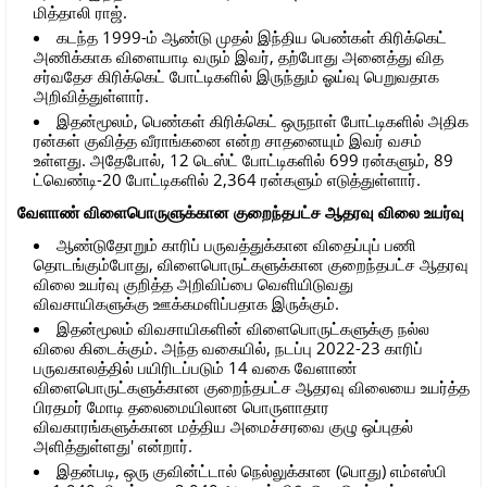
மித்தாலி ராஜ்.
கடந்த 1999-ம் ஆண்டு முதல் இந்திய பெண்கள் கிரிக்கெட்
அணிக்காக விளையாடி வரும் இவர், தற்போது அனைத்து வித
சர்வதேச கிரிக்கெட் போட்டிகளில் இருந்தும் ஓய்வு பெறுவதாக
அறிவித்துள்ளார்.
இதன்மூலம், பெண்கள் கிரிக்கெட் ஒருநாள் போட்டிகளில் அதிக
ரன்கள் குவித்த வீராங்கனை என்ற சாதனையும் இவர் வசம்
உள்ளது. அதேபோல், 12 டெஸ்ட் போட்டிகளில் 699 ரன்களும், 89
ட்வெண்டி-20 போட்டிகளில் 2,364 ரன்களும் எடுத்துள்ளார்.
வேளாண் விளைபொருளுக்கான குறைந்தபட்ச ஆதரவு விலை உயர்வு
ஆண்டுதோறும் காரிப் பருவத்துக்கான விதைப்புப் பணி
தொடங்கும்போது, விளைபொருட்களுக்கான குறைந்தபட்ச ஆதரவு
விலை உயர்வு குறித்த அறிவிப்பை வெளியிடுவது
விவசாயிகளுக்கு ஊக்கமளிப்பதாக இருக்கும்.
இதன்மூலம் விவசாயிகளின் விளைபொருட்களுக்கு நல்ல
விலை கிடைக்கும். அந்த வகையில், நடப்பு 2022-23 காரிப்
பருவகாலத்தில் பயிரிடப்படும் 14 வகை வேளாண்
விளைபொருட்களுக்கான குறைந்தபட்ச ஆதரவு விலையை உயர்த்த
பிரதமர் மோடி தலைமையிலான பொருளாதார
விவகாரங்களுக்கான மத்திய அமைச்சரவை குழு ஒப்புதல்
அளித்துள்ளது' என்றார்.
இதன்படி, ஒரு குவின்ட்டால் நெல்லுக்கான (பொது) எம்எஸ்பி