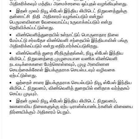
அதிகரிக்கவும் மத்திய அமைச்சரவை ஒப்புதல் வழங்கியுள்ளது.
இதன் மூலம் நியூ ஸ்பேஸ் இந்திய லிமிடெட் நிறுவனத்துக்கு
தன்னாட்சி நிதி அதிகாரம் வழங்கப்படும் என்றும்
பெருமளவிலான வேலைவாய்ப்பு உருவாக்கப்படும் என்று
தெரிவிக்கப்பட்டுள்ளது.
விண்வெளித்துறையில் உள்நாட்டுப் பொருளாதார நிலை
மேம்பட்டு சர்வதேச விண்வெளி சந்தையில் இந்தியாவின் பங்கு
அதிகரிக்கப்படும் என்று எதிர்பார்க்கப்படுகிறது.
விண்வெளித் துறை சீர்திருத்தங்கள், நியூ ஸ்பேஸ் இந்திய
லிமிடெட் நிறுவனத்தை முழுமையான வணிக விண்வெளி
நடவடிக்கைகளை மேற்கொள்ளவும், முழு அளவிலான
செயற்கைக்கோள் இயக்குநராக செயல்படவும் வழிவகை
ஏற்பட்டுள்ளது.
ஒற்றைச் சாளர இயக்குநராக செயல்படும் நியூ ஸ்பேஸ் இந்திய
லிமிடெட் நிறுவனம், விண்வெளித் துறையில் எளிதாக வர்த்தகம்
செய்ய முடியும்.
இதன் மூலம் நியூ ஸ்பேஸ் இந்திய லிமிடெட் நிறுவனம்,
உலகளாவிய நிலைகளுக்கு ஏற்ப டிரான்ஸ்பாண்டர்களின் விலையை
நிர்ணயிக்கும் அதிகாரம் பெறும்.