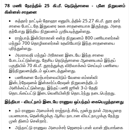
78 மணி நேரத்தில் 25 கி.மீ. நெடுஞ்சாலை - புனே நிறுவனம்
கின்னஸ் சாதனை
கத்தார் நாட்டில் தோஹா எனுமிடத்தில் 25.27 கி.மீ. தூர தார்
சாலை போட்டதே இதுவரை உலக சாதனையாக இருந்தது. அதை
தற்போது இந்திய நிறுவனம் முறியடித்துள்ளது.
ராஜ்பாத் இன்பிராகான் என்ற நிறுவனம் 800 பணியாளர்கள்
மற்றும் 700 தொழிலாளர்கள் உதவியோடு இந்த சாதனையை
புரிந்துள்ளது.
அமராவதி மற்றும் அகோலா இடையே இந்த சாலை
போடப்பட்டுள்ளது. தேசிய நெடுஞ்சாலை ஆணையகம் இந்தப்
பகுதியில் 70 கி.மீ. தூரத்துக்கு விரிவாக்கம் செய்யும் பணியை
இந்நிறுவனத்திடம் ஒப்படைத்துள்ளது.
பணிகளை மேற்பார்வையிடும் வேலை எம்எஸ்வி
இன்டர்நேஷனல் இன்கார்ப்பரேஷன் நிறுவனத்திடம்
அளிக்கப்பட்டுள்ளது. இந்தப் பணி ஜூன் 3-ம் தேதி
தொடங்கப்பட்டு இடைவெளியின்றி தொடர்ந்து நடைபெற்றது.
இந்தியா - வியட்நாம் இடையே ராணுவ ஒப்பந்தம் கையெழுத்தானது
நம் ராணுவ அமைச்சர் ராஜ்நாத் சிங், மூன்று நாள் அரசுமுறை
பயணமாக, தென்கிழக்கு ஆசிய நாடான வியட்நாமுக்கு நேற்று
முன் தினம் சென்றார்.
அந்நாட்டு ராணுவ அமைச்சர் ஜெனரல் பான் வான் ஜியாங்கை