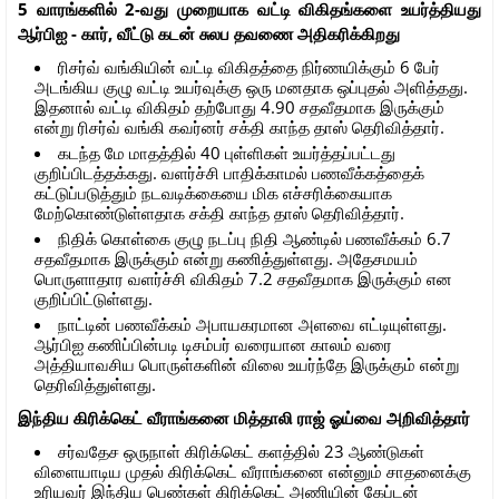
5 வாரங்களில் 2-வது முறையாக வட்டி விகிதங்களை உயர்த்தியது
ஆர்பிஐ - கார், வீட்டு கடன் சுலப தவணை அதிகரிக்கிறது
ரிசர்வ் வங்கியின் வட்டி விகிதத்தை நிர்ணயிக்கும் 6 பேர்
அடங்கிய குழு வட்டி உயர்வுக்கு ஒரு மனதாக ஒப்புதல் அளித்தது.
இதனால் வட்டி விகிதம் தற்போது 4.90 சதவீதமாக இருக்கும்
என்று ரிசர்வ் வங்கி கவர்னர் சக்தி காந்த தாஸ் தெரிவித்தார்.
கடந்த மே மாதத்தில் 40 புள்ளிகள் உயர்த்தப்பட்டது
குறிப்பிடத்தக்கது. வளர்ச்சி பாதிக்காமல் பணவீக்கத்தைக்
கட்டுப்படுத்தும் நடவடிக்கையை மிக எச்சரிக்கையாக
மேற்கொண்டுள்ளதாக சக்தி காந்த தாஸ் தெரிவித்தார்.
நிதிக் கொள்கை குழு நடப்பு நிதி ஆண்டில் பணவீக்கம் 6.7
சதவீதமாக இருக்கும் என்று கணித்துள்ளது. அதேசமயம்
பொருளாதார வளர்ச்சி விகிதம் 7.2 சதவீதமாக இருக்கும் என
குறிப்பிட்டுள்ளது.
நாட்டின் பணவீக்கம் அபாயகரமான அளவை எட்டியுள்ளது.
ஆர்பிஐ கணிப்பின்படி டிசம்பர் வரையான காலம் வரை
அத்தியாவசிய பொருள்களின் விலை உயர்ந்தே இருக்கும் என்று
தெரிவித்துள்ளது.
இந்திய கிரிக்கெட் வீராங்கனை மித்தாலி ராஜ் ஓய்வை அறிவித்தார்
சர்வதேச ஒருநாள் கிரிக்கெட் களத்தில் 23 ஆண்டுகள்
விளையாடிய முதல் கிரிக்கெட் வீராங்கனை என்னும் சாதனைக்கு
உரியவர் இந்திய பெண்கள் கிரிக்கெட் அணியின் கேப்டன்