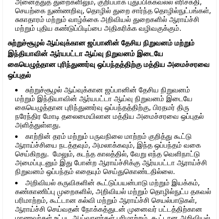
அனைத்துத் துறைகளிலும், குறிப்பாக புதுப்பிக்கவல்ல எரிசக்தி,
செயற்கை நுண்ணறிவு, தொழில் துறை சார்ந்த தொழில்நுட்பங்கள்,
சுகாதாரம் மற்றும் வாழ்க்கை அறிவியல் துறைகளில் ஆராய்ச்சி
மற்றும் புதிய கண்டுப்பிடிப்பை அதிகரிக்க வழிவகுக்கும்.
சுற்றுச்சூழல் ஆய்வுக்கான ஜப்பானின் தேசிய நிறுவனம் மற்றும்
இந்தியாவின் ஆர்யபட்டா ஆய்வு நிறுவனம் இடையே
கையெழுத்தான புரிந்துணர்வு ஒப்பந்தத்திற்கு மத்திய அமைச்சரவை
ஒப்புதல்
சுற்றுச்சூழல் ஆய்வுக்கான ஜப்பானின் தேசிய நிறுவனம்
மற்றும் இந்தியாவின் ஆர்யபட்டா ஆய்வு நிறுவனம் இடையே
கையெழுத்தான புரிந்துணர்வு ஒப்பந்தத்திற்கு, பிரதமர் திரு
நரேந்திர மோடி தலைமையிலான மத்திய அமைச்சரவை ஒப்புதல்
அளித்துள்ளது.
காற்றின் தரம் மற்றும் பருவநிலை மாற்றம் குறித்து கூட்டு
ஆராய்ச்சியை நடத்தவும், அமலாக்கவும், இந்த ஒப்பந்தம் வகை
செய்கிறது. மேலும், கடந்த காலத்தில், வேறு எந்த வெளிநாட்டு
அமைப்புடனும் இது போன்ற ஆராய்ச்சிக்கு ஆர்யபட்டா ஆராய்ச்சி
நிறுவனம் ஒப்பந்தம் எதையும் செய்துகொண்டதில்லை.
அறிவியல் கருவிகளின் கூட்டுப்பயன்பாடு மற்றும் இயக்கம்,
கண்காணிப்பு முறைகளில், அறிவியல் மற்றும் தொழில்நுட்ப தகவல்
பரிமாற்றம், கூட்டான கல்வி மற்றும் ஆராய்ச்சி செயல்பாடுகள்,
ஆராய்ச்சி செய்வதன் நோக்கத்துடன் முனைவர் பட்டத்திற்கான
மாணவர்கள் உட்பட ஆய்வாளர்கள் பரிமாற்றம், கூட்டான அறிவியல்