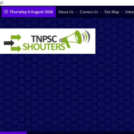
//
Thursday 6 August 2026
About Us
Contact Us
Site Map
Adve