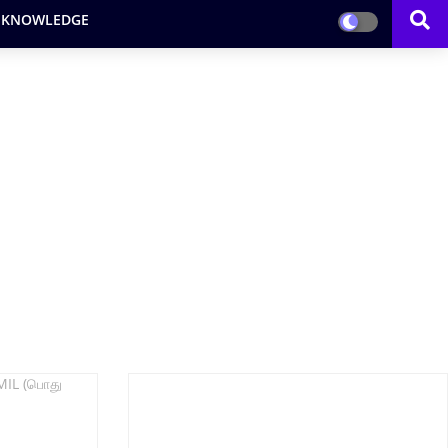
 KNOWLEDGE
MIL (பொது