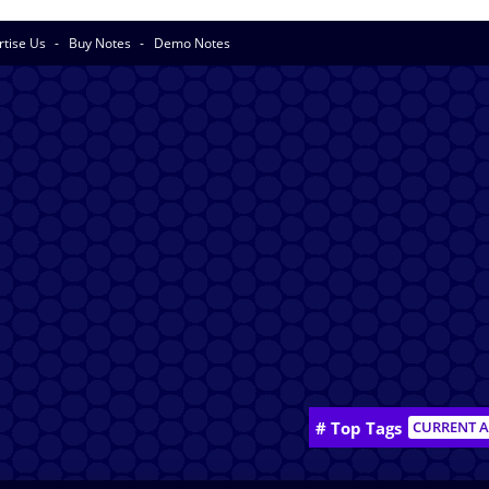
rtise Us
Buy Notes
Demo Notes
# Top Tags
CURRENT A