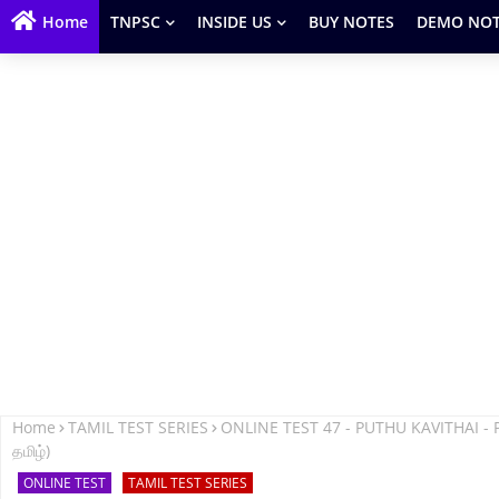
Home
TNPSC
INSIDE US
BUY NOTES
DEMO NOT
Home
TAMIL TEST SERIES
ONLINE TEST 47 - PUTHU KAVITHAI - 
தமிழ்)
ONLINE TEST
TAMIL TEST SERIES