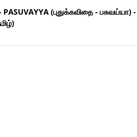
PASUVAYYA (புதுக்கவிதை - பசுவய்யா) 
ிழ்)