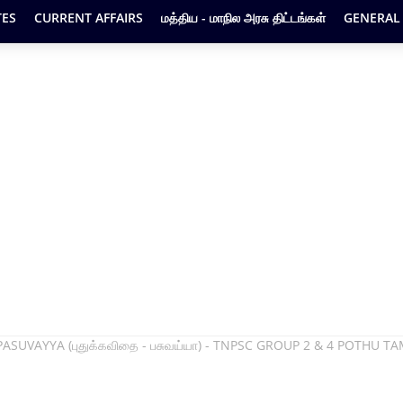
ES
CURRENT AFFAIRS
மத்திய - மாநில அரசு திட்டங்கள்
GENERAL
PASUVAYYA (புதுக்கவிதை - பசுவய்யா) - TNPSC GROUP 2 & 4 POTHU TA