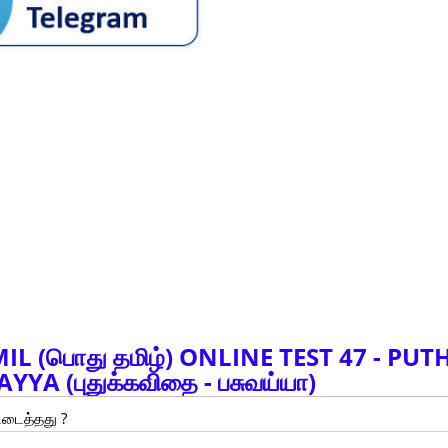
L (பொது தமிழ்) ONLINE TEST 47 - PUT
YA (புதுக்கவிதை - பசுவய்யா)
ிடைத்தது ?