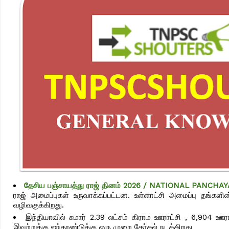
தேசிய பஞ்சாயத்து ராஜ் தினம் 2026 / NATIONAL PANCHAY
ராஜ் அமைப்புகள் உருவாக்கப்பட்டன. உள்ளாட்சி அமைப்பு தங்களி
வழிவகுக்கிறது.
இந்தியாவில் சுமார் 2.39 லட்சம் கிராம ஊராட்சி , 6,904 
இவற்றுக்கு ஐந்தாண்டுக்கு ஒரு முறை தேர்தல் நடக்கிறது