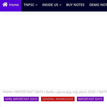
Home
TNPSC
INSIDE US
BUY NOTES
DEMO NOT
Home
IMPORTANT DAYS
தேசிய பஞ்சாயத்து ராஜ் தினம் 2026 / N
APRIL IMPORTANT DAYS
GENERAL KNOWLEDGE
IMPORTANT DAYS