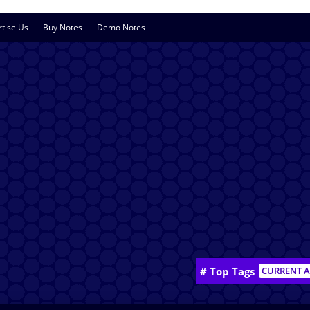
rtise Us
Buy Notes
Demo Notes
# Top Tags
CURRENT A