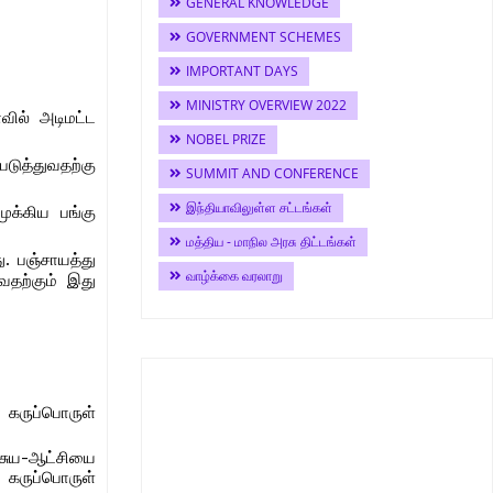
GENERAL KNOWLEDGE
GOVERNMENT SCHEMES
IMPORTANT DAYS
MINISTRY OVERVIEW 2022
வில் அடிமட்ட
NOBEL PRIZE
்படுத்துவதற்கு
SUMMIT AND CONFERENCE
இந்தியாவிலுள்ள சட்டங்கள்
முக்கிய பங்கு
மத்திய - மாநில அரசு திட்டங்கள்
ு. பஞ்சாயத்து
வாழ்க்கை வரலாறு
வதற்கும் இது
 கருப்பொருள்
ற சுய-ஆட்சியை
 கருப்பொருள்