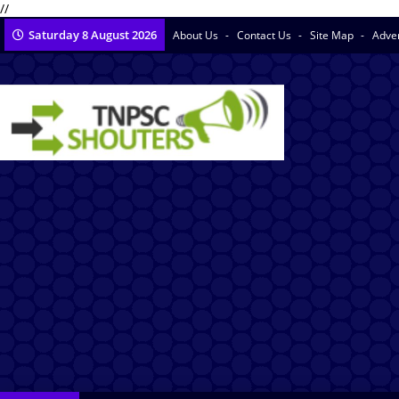
//
Saturday 8 August 2026
About Us
Contact Us
Site Map
Adve