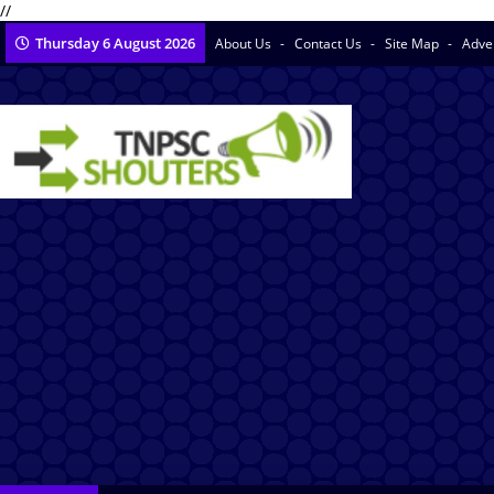
//
Thursday 6 August 2026
About Us
Contact Us
Site Map
Adve