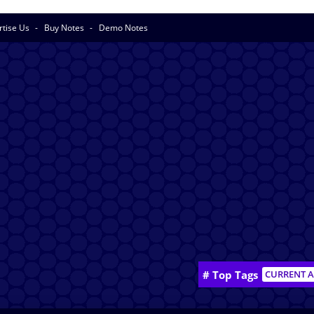
rtise Us
Buy Notes
Demo Notes
# Top Tags
CURRENT A