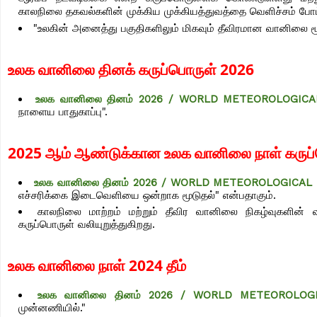
காலநிலை தகவல்களின் முக்கிய முக்கியத்துவத்தை வெளிச்சம் போட்
"உலகின் அனைத்து பகுதிகளிலும் மிகவும் தீவிரமான வானிலை ம
உலக வானிலை தினக் கருப்பொருள் 2026
உலக வானிலை தினம் 2026 / WORLD METEOROLOGICAL
நாளைய பாதுகாப்பு".
2025 ஆம் ஆண்டுக்கான உலக வானிலை நாள் கருப
உலக வானிலை தினம் 2026 / WORLD METEOROLOGICAL 
எச்சரிக்கை இடைவெளியை ஒன்றாக மூடுதல்" என்பதாகும்.
காலநிலை மாற்றம் மற்றும் தீவிர வானிலை நிகழ்வுகளின் 
கருப்பொருள் வலியுறுத்துகிறது.
உலக வானிலை நாள் 2024 தீம்
உலக வானிலை தினம் 2026 / WORLD METEOROLOGI
முன்னணியில்."