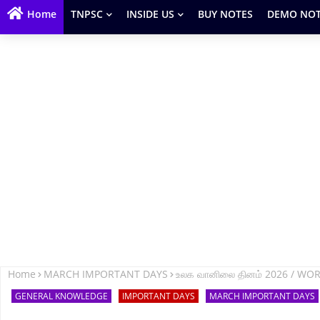
Home
TNPSC
INSIDE US
BUY NOTES
DEMO NOT
Home
MARCH IMPORTANT DAYS
உலக வானிலை தினம் 2026 / W
GENERAL KNOWLEDGE
IMPORTANT DAYS
MARCH IMPORTANT DAYS