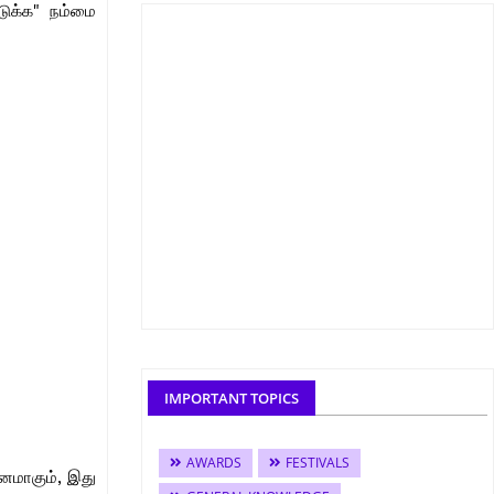
டுக்க" நம்மை
IMPORTANT TOPICS
AWARDS
FESTIVALS
னமாகும், இது