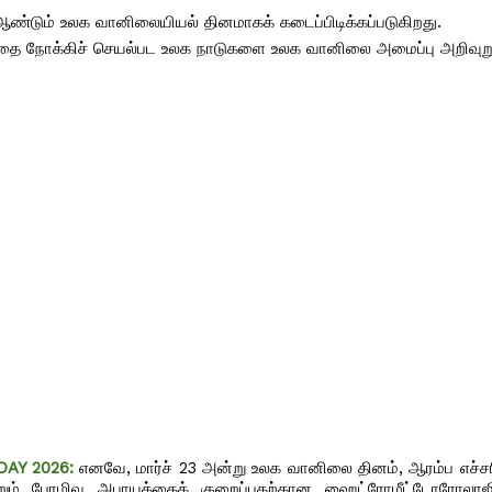
ண்டும் உலக வானிலையியல் தினமாகக் கடைப்பிடிக்கப்படுகிறது.
தை நோக்கிச் செயல்பட உலக நாடுகளை உலக வானிலை அமைப்பு அறிவுறுத
AY 2026:
எனவே, மார்ச் 23 அன்று உலக வானிலை தினம், ஆரம்ப எச்சரி
ம் பேரழிவு அபாயத்தைக் குறைப்பதற்கான ஹைட்ரோமீட்டோரோலாஜிக்