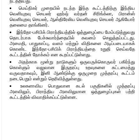
நடத்தியது.
மெய்நிகர் முறையில் நடந்த இந்த கூட்டத்திற்கு இந்திய
வெளியுறவு செயலர் ஹர்ஷ் வர்தன் சிரிங்க்லா, பிரான்ஸ்
வெளியுறவு செயலர், ஆஸ்திரேலிய வெளியுறவு செயலர் ஆகியோர்
தலைமை தாங்கினர்.
இந்தோ-பசிபிக் பிராந்தியத்தில் ஒத்துழைப்பை மேம்படுத்துவது
தொடர்பாக பேச்சுவார்த்தையில் கவனம் செலுத்தப்பட்டது.
அமைதி, பாதுகாப்பு, வளம் மற்றும் விதிகளை அடிப்படையாகக்
கொண்ட இந்தோ-பசிபிக் பிராந்தியத்தை உறுதி செய்வதே
கூட்டத்தின் நோக்கம் என கூறப்பட்டுள்ளது.
அதற்காக மூன்று நாடுகளும் ஒருவருக்கொருவர் பகிர்ந்து
கொள்ளும் வலுவான இருதரப்பு உறவுகளை கட்டமைத்து
வருவதாகவும், இனி ஆண்டுக்கு ஒருமுறை முத்தரப்பு கூட்டம்
நடைபெறும் என்றும் தெரிவித்துள்ளது.
உலகளாவிய பொதுவான கடல் பகுதிகளில் முத்தரப்பு
அளவிலும், பிராந்திய அளவிலுமான ஒத்துழைப்புகள் பற்றி
கூட்டத்தில் விவாதிக்கப்பட்டுள்ளன.