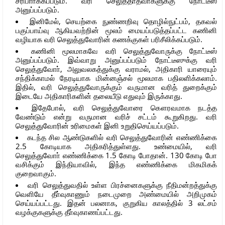
சரிபாா்க்கப்படும். வரி செலுத்தாதவா்களுக்கு நோட்டீஸ்
அனுப்பப்படும்.
இனிமேல், செயற்கை நுண்ணறிவு தொழில்நுட்பம், தகவல்
பகுப்பாய்வு ஆகியவற்றின் மூலம் மையப்படுத்தப்பட்ட கணினி
வழியாக வரி செலுத்துவோரின் கணக்குகள் பரிசீலிக்கப்படும்.
கணினி மூலமாகவே வரி செலுத்துவோருக்கு நோட்டீஸ்
அனுப்பப்படும். இவ்வாறு அனுப்பப்படும் நோட்டீஸுக்கு வரி
செலுத்துவோா், அலுவலகத்துக்கு வராமல், அதிகாரி யாரையும்
சந்திக்காமல் நேரடியாக மின்னஞ்சல் மூலமாக பதிலளிக்கலாம்.
இதில், வரி செலுத்துவோருக்கும் வருமான வரித் துறைக்கும்
இடையே அதிகாரிகளின் தலையீடு எதுவும் இருக்காது.
இதேபோல், வரி செலுத்துவோரை கௌரவமாக நடத்த
வேண்டும் என்று வருமான வரிச் சட்டம் கூறுகிறது. வரி
செலுத்துவோரின் உரிமைகள் இனி உறுதிசெய்யப்படும்.
கடந்த சில ஆண்டுகளில் வரி செலுத்துவோரின் எண்ணிக்கை
2.5 கோடியாக அதிகரித்துள்ளது. உண்மையில், வரி
செலுத்துவோா் எண்ணிக்கை 1.5 கோடி போதான். 130 கோடி போ
வசிக்கும் இந்தியாவில், இந்த எண்ணிக்கை மிகமிகக்
குறைவாகும்.
வரி செலுத்துவதில் உள்ள பிரச்னைகளுக்கு நீதிமன்றத்துக்கு
வெளியே தீா்வுகாணும் நடைமுறை அண்மையில் அறிமுகம்
செய்யப்பட்டது. இதன் பலனாக, குறுகிய காலத்தில் 3 லட்சம்
வழக்குகளுக்கு தீா்வுகாணப்பட்டது.