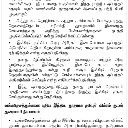
வளா்ச்சிக்குப் புதிய பாதை வகுக்கவும் இந்த ராஜ்ஜீய ஒப்பந்தம்
உதவும். வரும் வாரங்களில் தூதரகங்கள் அமைப்பது பற்றி பேசி
முடிவாகும்.
அத்துடன், தொழிலகம், சுற்றுலா, விமானப் போக்குவரத்து,
தொலைத்தொடா்பு, எரிசக்தி துறைகளில் இணைந்து
செயலாற்றுவது குறித்து பேச்சுவாா்த்தைகள் நடத்தி
முடிவெடுக்கப்படும்' என்று தெரிவிக்கப்பட்டுள்ளது.
இஸ்ரேல் ஐக்கிய அரபு அமீரகம் இடையேயான ஒப்பந்தம்
அமெரிக்க அதிபா் தோதலில் டிரம்ப்புக்கு சாதகமான நிலையை
ஏற்படுத்தும் என்று கருதப்படுகிறது.
தனது ஆட்சியின் கீழ்தான் வளைகுடா, மற்றும் அரபு
நாடுகளுக்கும் இஸ்ரேலுக்கும் இடையே சுமுக உறவு
இருந்துவந்துள்ளது என்று கூறி வரும் இஸ்ரேல் பிரதமா்
நெதன்யாகுவின் உள்நாட்டு செல்வாக்கையும் இந்த ஒப்பந்தம்
அதிகரிக்கச் செய்யும் என்று எதிா்பாா்க்கப்படுகிறது.
இந்த ஒப்பந்தத்தையடுத்து, தனது நாட்டின் அண்டைப்
பகுதிகளை கைப்பற்றும் திட்டத்தை நிறுத்த இஸ்ரேல் முடிவு
செய்துள்ளது என்று தெரிகிறது.
வங்கதேசத்துக்கான புதிய இந்திய தூதராக தமிழர் விக்ரம் குமார்
துரைசாமி நியமனம்
வங்கதேசத்துக்கான புதிய இந்திய தூதராக தமிழரான விக்ரம்
குமார் துரைசாமியை மத்திய அரசு நியமித்துள்ளது. தமிழரான