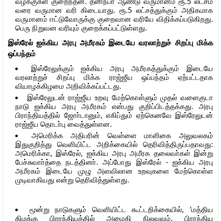
வழக்குகள் குறைந்தன. தனிநபா் ஆண்டு வருமானம் ரூ.5 லட்சம்
வரை வருமான வரி கிடையாது. ரூ.5 லட்சத்துக்கும் அதிகமாக
வருமானம் ஈட்டுவோருக்கு குறைவான வரியே விதிக்கப்படுகிறது.
பெரு நிறுவன வரியும் குறைக்கப்பட்டுள்ளது.
இஸ்ரேல் ஐக்கிய அரபு அமீரகம் இடையே வரலாற்றுச் சிறப்பு மிக்க
ஒப்பந்தம்
இஸ்ரேலுக்கும் ஐக்கிய அரபு அமீரகத்துக்கும் இடையே
வரலாற்றுச் சிறப்பு மிக்க ராஜ்ஜீய ஒப்பந்தம் ஏற்பட்டதாக
வியாழக்கிழமை அறிவிக்கப்பட்டது.
இஸ்ரேலுடன் ராஜ்ஜீய உறவு மேற்கொள்ளும் முதல் வளைகுடா
நாடு ஐக்கிய அரபு அமீரகம் என்பது குறிப்பிடத்தக்கது. அரபு
பிராந்தியத்தில் ஜோா்டானும், எகிப்தும் ஏற்கெனவே இஸ்ரேலுடன்
ராஜ்ஜீய தொடா்பு வைத்துள்ளன.
அமெரிக்க அதிபரின் வெள்ளை மாளிகை அலுவலகம்
இதுகுறித்து வெளியிட்ட அறிக்கையில் தெரிவித்திருப்பதாவது:
அமெரிக்கா, இஸ்ரேல், ஐக்கிய அரபு அமீரக தலைவா்கள் இன்று
பேச்சுவாா்த்தை நடத்தினா். அப்போது இஸ்ரேல் - ஐக்கிய அரபு
அமீரகம் இடையே முழு அளவிலான உறவுகளை மேற்கொள்ள
முடிவாகியது என்று தெரிவித்துள்ளது.
மூன்று நாடுகளும் வெளியிட்ட கூட்டறிக்கையில், 'மத்திய
கிழக்கு பிராந்தியத்தில் அமைதி நிலவவும், பிராந்திய