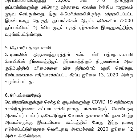
துப்பாக்கிகளுக்கு மற்றொரு உத்தரவை வைக்க இந்திய ராணுவம்
முடிவு செய்துள்ளது. இது அமெரிக்காவிலிருந்து உத்தரவிடப்பட்ட
இரண்டாவது தொகுதி துப்பாக்கிகள் ஆகும், ஏனெனில் 72000
துப்பாக்கிகள் அடங்கிய முதல் பகுதி ஏற்கனவே இராணுவத்திற்கு
வழங்கப்பட்டுள்ளது.
5. (ஆ) ஸ்ரீ பத்மநாபசாமி
கேரளாவின் திருவனந்தபுரத்தில் உள்ள ஸ்ரீ பத்மநாபசுவாமி
கோயிலின் நிர்வாகத்திலும் நிர்வாகத்திலும் திருவாங்கூர் அரச
குடும்பத்தின் உரிமைகளை உச்ச நீதிமன்றம் உறுதி செய்தது.
நீண்டகாலமாக எதிர்பார்க்கப்பட்ட தீர்ப்பு ஜூலை 13, 2020 அன்று
வழங்கப்பட்டது.
6. (ஈ) பங்களாதேஷ்
வெளிநாடுகளுக்குச் செல்லும் குடிமக்களுக்கு COVID-19 எதிர்மறை
சான்றிதழ்களை கட்டாயமாக்கியுள்ளது பங்களாதேஷ். வெளியுறவு
அமைச்சர் டாக்டர் ஏ.கே.அப்துல் மோமன் தலைமையில் நடைபெற்ற
அமைச்சருக்கு இடையிலான கூட்டத்தின் போது இந்த முடிவு
எடுக்கப்பட்டுள்ளதாக வெளியுறவு அமைச்சகம் 2020 ஜூலை 12
அன்று அறிவித்தது.