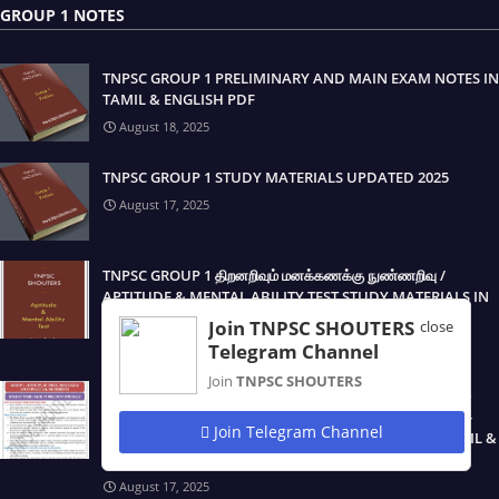
GROUP 1 NOTES
TNPSC GROUP 1 PRELIMINARY AND MAIN EXAM NOTES IN
TAMIL & ENGLISH PDF
August 18, 2025
TNPSC GROUP 1 STUDY MATERIALS UPDATED 2025
August 17, 2025
TNPSC GROUP 1 திறனறிவும் மனக்கணக்கு நுண்ணறிவு /
APTITUDE & MENTAL ABILITY TEST STUDY MATERIALS IN
TAMIL & ENGLISH PDF
Join TNPSC SHOUTERS
close
August 17, 2025
Telegram Channel
Join
TNPSC SHOUTERS
TNPSC GROUP 1 தமிழ்நாட்டின் வரலாறு, மரபு, பண்பாடு மற்றும்
சமூக அரசியல் / HISTORY, CULTURE, HERITAGE & SOCIO-
Join Telegram Channel
POLITICAL MOVEMENT IN TAMILNADU NOTES IN TAMIL &
ENGLISH PDF
August 17, 2025