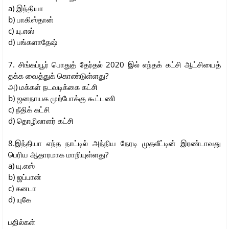
a) இந்தியா
b) பாகிஸ்தான்
c) யு.எஸ்
d) பங்களாதேஷ்
7. சிங்கப்பூர் பொதுத் தேர்தல் 2020 இல் எந்தக் கட்சி ஆட்சியைத்
தக்க வைத்துக் கொண்டுள்ளது?
அ) மக்கள் நடவடிக்கை கட்சி
b) ஜனநாயக முற்போக்கு கூட்டணி
c) நீதிக் கட்சி
d) தொழிலாளர் கட்சி
8.இந்தியா எந்த நாட்டில் அந்நிய நேரடி முதலீட்டின் இரண்டாவது
பெரிய ஆதாரமாக மாறியுள்ளது?
a) யு.எஸ்
b) ஜப்பான்
c) கனடா
d) யுகே
பதில்கள்