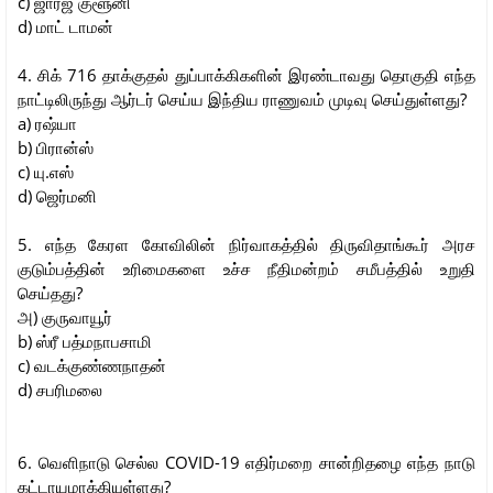
c) ஜார்ஜ் குளூனி
d) மாட் டாமன்
4. சிக் 716 தாக்குதல் துப்பாக்கிகளின் இரண்டாவது தொகுதி எந்த
நாட்டிலிருந்து ஆர்டர் செய்ய இந்திய ராணுவம் முடிவு செய்துள்ளது?
a) ரஷ்யா
b) பிரான்ஸ்
c) யு.எஸ்
d) ஜெர்மனி
5. எந்த கேரள கோவிலின் நிர்வாகத்தில் திருவிதாங்கூர் அரச
குடும்பத்தின் உரிமைகளை உச்ச நீதிமன்றம் சமீபத்தில் உறுதி
செய்தது?
அ) குருவாயூர்
b) ஸ்ரீ பத்மநாபசாமி
c) வடக்குண்ணநாதன்
d) சபரிமலை
6. வெளிநாடு செல்ல COVID-19 எதிர்மறை சான்றிதழை எந்த நாடு
கட்டாயமாக்கியுள்ளது?