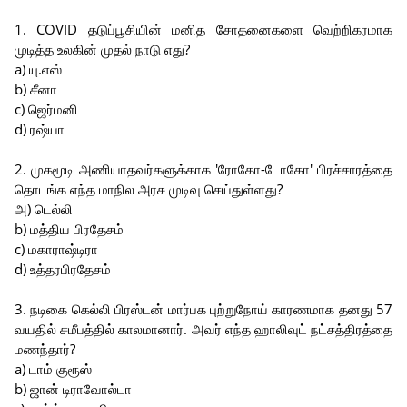
1. COVID தடுப்பூசியின் மனித சோதனைகளை வெற்றிகரமாக
முடித்த உலகின் முதல் நாடு எது?
a) யு.எஸ்
b) சீனா
c) ஜெர்மனி
d) ரஷ்யா
2. முகமூடி அணியாதவர்களுக்காக 'ரோகோ-டோகோ' பிரச்சாரத்தை
தொடங்க எந்த மாநில அரசு முடிவு செய்துள்ளது?
அ) டெல்லி
b) மத்திய பிரதேசம்
c) மகாராஷ்டிரா
d) உத்தரபிரதேசம்
3. நடிகை கெல்லி பிரஸ்டன் மார்பக புற்றுநோய் காரணமாக தனது 57
வயதில் சமீபத்தில் காலமானார். அவர் எந்த ஹாலிவுட் நட்சத்திரத்தை
மணந்தார்?
a) டாம் குரூஸ்
b) ஜான் டிராவோல்டா