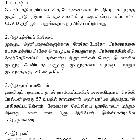
1. (ஈ) ரஷ்யா
கோவிட் தடுப்பூசியின் மனித சோதனைகளை வெற்றிகரமாக முடித்த
முதல் நாடு ரஷ்யா. சோதனைகளின் முடிவுகளின்படி, ரஷ்யாவின்
COVID தடுப்பூசி பயனுள்ளதாக நிரூபிக்கப்பட்டுள்ளது.
2. (ஆ) மத்தியப் பிரதேசம்
முகமூடி அணியாதவர்களுக்காக ரோகோ-டோகோ பிரச்சாரத்தை
நடத்த மத்திய பிரதேச அரசு முடிவு செய்துள்ளது. பிரச்சாரத்தின் கீழ்,
தேர்ந்தெடுக்கப்பட்ட தன்னார்வ நிறுவனங்கள் பொது இடங்களில்
முகமூடி அணியாதவர்களுக்கு முகமூடிகளை வழங்கும் மற்றும்
முகமூடிக்கு ரூ .20 வசூலிக்கும்.
3. (ஆ) ஜான் டிராவோல்டா
ஹாலிவுட் நடிகையும் ஜான் டிராவோல்டாவின் மனைவியுமான கெல்லி
பிரஸ்டன் தனது 57 வயதில் காலமானார். அவர் மார்பக புற்றுநோயால்
பாதிக்கப்பட்டுள்ளார். சோகமான செய்தியை டிராவோல்டா மற்றும்
அவரது மகள் எலா ப்ளூ ஆகியோர் இன்ஸ்டாகிராமில்
பகிர்ந்துள்ளனர்.
4. (இ) யு.எஸ்
அமெரிக்காவிலிருந்து 72,000 சிக் 716 தாக்குதல்