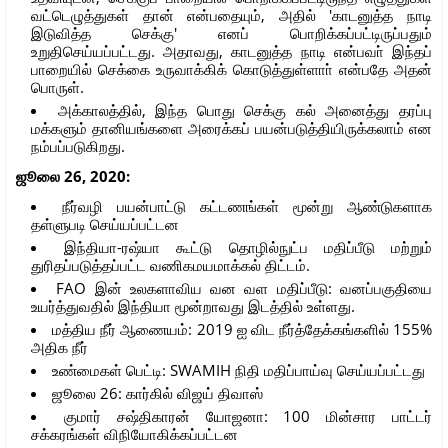
வட்டெழுத்துகள் தான் என்பதையும், அதில் 'காடனுத்த நாடி
இடுவித்த செக்கு' எனப் பொறிக்கப்பட்டிருப்பதும்
உறுதிசெய்யப்பட்டது. அதாவது, காடனுத்த நாடி என்பவா் இந்தப்
பாறையில் செக்கை உருவாக்கிக் கொடுத்துள்ளாா் என்பதே அதன்
பொருள்.
அக்காலத்தில், இந்த பொது செக்கு கல் அனைத்து தரப்பு
மக்களும் தானியங்களை அரைக்கப் பயன்படுத்தியிருக்கலாம் என
நம்பப்படுகிறது.
ஜூலை 26, 2020:
நீர்வழி பயன்பாட்டு கட்டணங்கள் மூன்று ஆண்டுகளாக
தள்ளுபடி செய்யப்பட்டன
இந்தியா-ரஷ்யா கூட்டு தொழில்நுட்ப மதிப்பீடு மற்றும்
துரிதப்படுத்தப்பட்ட வணிகமயமாக்கல் திட்டம்.
FAO இன் உலகளாவிய வன வள மதிப்பீடு: வனப்பகுதியை
உயர்த்துவதில் இந்தியா மூன்றாவது இடத்தில் உள்ளது.
மத்திய நீர் ஆணையம்: 2019 ஐ விட நீர்த்தேக்கங்களில் 155%
அதிக நீர்
உண்மைகள் பெட்டி: SWAMIH நிதி மதிப்பாய்வு செய்யப்பட்டது
ஜூலை 26: கார்கில் விஜய் திவாஸ்
குமார் சஷ்திகாரன் யோஜனா: 100 மின்சார பாட்டர்
சக்கரங்கள் விநியோகிக்கப்பட்டன