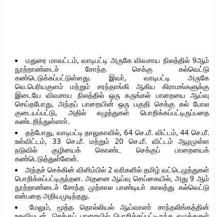
மதுரை மாவட்டம், வாடிபட்டி அருகே விவசாய நிலத்தில் 9ஆம்
நூற்றாண்டைச் சோந்த செக்கு கல்வெட்டு
கண்டெடுக்கப்பட்டுள்ளது. இவா், வாடிபட்டி அருகே
வெ.பெரியகுளம் மற்றும் சரந்தாங்கி ஆகிய கிராமங்களுக்கு
இடையே விவசாய நிலத்தில் ஒரு கருங்கல் பாறையை ஆய்வு
செய்தபோது, அந்தப் பாறையின் ஒரு பகுதி செக்கு கல் போல
குடையப்பட்டு, அதில் எழுத்துகள் பொறிக்கப்பட்டிருப்பதை
கண்டறிந்துள்ளாா்.
தற்போது, வாடிபட்டி தாலுகாவில், 64 செ.மீ. விட்டம், 44 செ.மீ.
உள்விட்டம், 33 செ.மீ. மற்றும் 20 செ.மீ. விட்டம் ஆழமுள்ள
நடுவில் குழியைக் கொண்ட செக்குப் பாறையைக்
கண்டெடுத்துள்ளேன்.
அந்தச் செக்கின் விளிம்பில் 2 வரிகளில் தமிழ் வட்டெழுத்துகள்
பொறிக்கப்பட்டிருந்தன. அதனை ஆய்வு செய்கையில், அது 9 ஆம்
நூற்றாண்டைச் சோந்த முற்கால பாண்டியா் காலத்து கல்வெட்டு
என்பதை அறியமுடிந்தது.
மேலும், மூத்த தொல்லியல் ஆய்வாளா் சாந்தலிங்கத்தின்
உதவியுடன், செக்குப் பாறையில் பொறிக்கப்பட்டிருந்த எழுத்துகள்