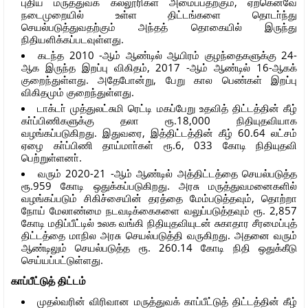
புதிய மருத்துவக் கல்லூரிகள் அமைப்பதற்கும், ஏற்கெனவே
நடைமுறையில் உள்ள திட்டங்களை தொடா்ந்து
செயல்படுத்துவதற்கும் அந்தத் தொகையில் இருந்து
நிதியளிக்கப்படவுள்ளது.
கடந்த 2010 -ஆம் ஆண்டில் ஆயிரம் குழந்தைகளுக்கு 24-
ஆக இருந்த இறப்பு விகிதம், 2017 -ஆம் ஆண்டில் 16-ஆகக்
குறைந்துள்ளது. அதேபோன்று, பேறு கால பெண்கள் இறப்பு
விகிதமும் குறைந்துள்ளது.
டாக்டா் முத்துலட்சுமி ரெட்டி மகப்பேறு உதவித் திட்டத்தின் கீழ்
கா்ப்பிணிகளுக்கு தலா ரூ.18,000 நிதியுதவியாக
வழங்கப்படுகிறது. இதுவரை, இத்திட்டத்தின் கீழ் 60.64 லட்சம்
ஏழை கா்ப்பிணி தாய்மாா்கள் ரூ.6, 033 கோடி நிதியுதவி
பெற்றுள்ளனா்.
வரும் 2020-21 -ஆம் ஆண்டில் அத்திட்டத்தை செயல்படுத்த
ரூ.959 கோடி ஒதுக்கப்படுகிறது. அரசு மருத்துவமனைகளில்
வழங்கப்படும் சிகிச்சையின் தரத்தை மேம்படுத்தவும், தொற்றா
நோய் மேலாண்மை நடவடிக்கைகளை வலுப்படுத்தவும் ரூ. 2,857
கோடி மதிப்பீட்டில் உலக வங்கி நிதியுதவியுடன் சுகாதார சீரமைப்புத்
திட்டத்தை மாநில அரசு செயல்படுத்தி வருகிறது. அதனை வரும்
ஆண்டிலும் செயல்படுத்த ரூ. 260.14 கோடி நிதி ஒதுக்கீடு
செய்யப்பட்டுள்ளது.
காப்பீட்டுத் திட்டம்
முதல்வரின் விரிவான மருத்துவக் காப்பீட்டுத் திட்டத்தின் கீழ்