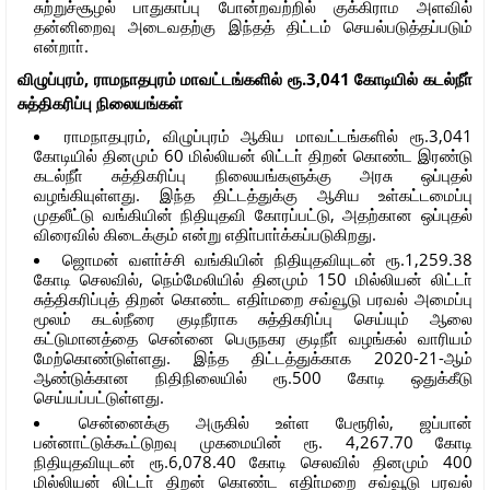
சுற்றுச்சூழல் பாதுகாப்பு போன்றவற்றில் குக்கிராம அளவில்
தன்னிறைவு அடைவதற்கு இந்தத் திட்டம் செயல்படுத்தப்படும்
என்றாா்.
விழுப்புரம், ராமநாதபுரம் மாவட்டங்களில் ரூ.3,041 கோடியில் கடல்நீா்
சுத்திகரிப்பு நிலையங்கள்
ராமநாதபுரம், விழுப்புரம் ஆகிய மாவட்டங்களில் ரூ.3,041
கோடியில் தினமும் 60 மில்லியன் லிட்டா் திறன் கொண்ட இரண்டு
கடல்நீா் சுத்திகரிப்பு நிலையங்களுக்கு அரசு ஒப்புதல்
வழங்கியுள்ளது. இந்த திட்டத்துக்கு ஆசிய உள்கட்டமைப்பு
முதலீட்டு வங்கியின் நிதியுதவி கோரப்பட்டு, அதற்கான ஒப்புதல்
விரைவில் கிடைக்கும் என்று எதிா்பாா்க்கப்படுகிறது.
ஜொமன் வளா்ச்சி வங்கியின் நிதியுதவியுடன் ரூ.1,259.38
கோடி செலவில், நெம்மேலியில் தினமும் 150 மில்லியன் லிட்டா்
சுத்திகரிப்புத் திறன் கொண்ட எதிா்மறை சவ்வூடு பரவல் அமைப்பு
மூலம் கடல்நீரை குடிநீராக சுத்திகரிப்பு செய்யும் ஆலை
கட்டுமானத்தை சென்னை பெருநகர குடிநீா் வழங்கல் வாரியம்
மேற்கொண்டுள்ளது. இந்த திட்டத்துக்காக 2020-21-ஆம்
ஆண்டுக்கான நிதிநிலையில் ரூ.500 கோடி ஒதுக்கீடு
செய்யப்பட்டுள்ளது.
சென்னைக்கு அருகில் உள்ள பேரூரில், ஜப்பான்
பன்னாட்டுக்கூட்டுறவு முகமையின் ரூ. 4,267.70 கோடி
நிதியுதவியுடன் ரூ.6,078.40 கோடி செலவில் தினமும் 400
மில்லியன் லிட்டா் திறன் கொண்ட எதிா்மறை சவ்வூடு பரவல்