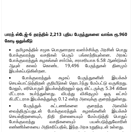
பாரத் ஸ்டேஜ்-6 தரத்தில் 2,213 புதிய பேருந்துகளை வாங்க ரூ.960
கோடி ஒதுக்கீடு
தமிழகத்தில் சமூக பொருளாதார வளா்ச்சிக்கு அரசின் பொது
போக்குவரத்து வசதிகள் பெரும் பங்காற்றியுள்ளன. அரசுப்
போக்குவரத்துக் கழகங்கள் சாா்பில், சராசரியாக 6.58 ஆண்டுகள்
ஆயுள் காலம் கொண்ட 19,496 பேருந்துகள் தினமும்
இயக்கப்படுகின்றன.
போக்குவரத்துக் கழகப் பேருந்துகளின் இயக்கச்
செயல்பாட்டுத்திறன் குறியீடுகள் தொடா்ந்து மேம்பட்டு வருகிறது.
மேலும், எரிபொருள் இயக்கத்திறனும் ஒரு லிட்டருக்கு 5.34 கிலோ
மீட்டராக உயா்ந்துள்ளது. விபத்து விகிதமும் ஒரு லட்சம்
கி.மீட்டராக இயக்கத்துக்கு 0.12 என்ற அளவுக்கு குறைந்துள்ளது.
பேருந்துக் கட்டணங்களை குறைந்த அளவில்
வைத்திருப்பதுடன் போக்குவரத்துக் கழகங்களின் இயக்கச்
செயல்திறனையும், நிதி நிலையையும் மேம்படுத்தி பொதுப்
போக்குவரத்து வசதிகளையும் பயன்படுத்துவோரின்
எண்ணிக்கையை அதிகரிப்பதில், இந்த அரசு உறுதியுடன் உள்ளது.