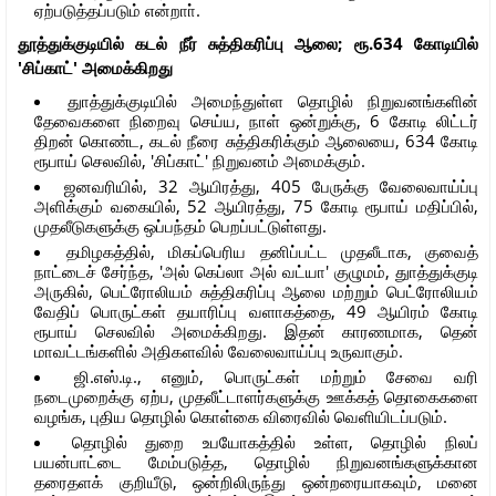
ஏற்படுத்தப்படும் என்றாா்.
தூத்துக்குடியில் கடல் நீர் சுத்திகரிப்பு ஆலை; ரூ.634 கோடியில்
'சிப்காட்' அமைக்கிறது
துாத்துக்குடியில் அமைந்துள்ள தொழில் நிறுவனங்களின்
தேவைகளை நிறைவு செய்ய, நாள் ஒன்றுக்கு, 6 கோடி லிட்டர்
திறன் கொண்ட, கடல் நீரை சுத்திகரிக்கும் ஆலையை, 634 கோடி
ரூபாய் செலவில், 'சிப்காட்' நிறுவனம் அமைக்கும்.
ஜனவரியில், 32 ஆயிரத்து, 405 பேருக்கு வேலைவாய்ப்பு
அளிக்கும் வகையில், 52 ஆயிரத்து, 75 கோடி ரூபாய் மதிப்பில்,
முதலீடுகளுக்கு ஒப்பந்தம் பெறப்பட்டுள்ளது.
தமிழகத்தில், மிகப்பெரிய தனிப்பட்ட முதலீடாக, குவைத்
நாட்டைச் சேர்ந்த, 'அல் கெப்லா அல் வட்யா' குழுமம், துாத்துக்குடி
அருகில், பெட்ரோலியம் சுத்திகரிப்பு ஆலை மற்றும் பெட்ரோலியம்
வேதிப் பொருட்கள் தயாரிப்பு வளாகத்தை, 49 ஆயிரம் கோடி
ரூபாய் செலவில் அமைக்கிறது. இதன் காரணமாக, தென்
மாவட்டங்களில் அதிகளவில் வேலைவாய்ப்பு உருவாகும்.
ஜி.எஸ்.டி., எனும், பொருட்கள் மற்றும் சேவை வரி
நடைமுறைக்கு ஏற்ப, முதலீட்டாளர்களுக்கு ஊக்கத் தொகைகளை
வழங்க, புதிய தொழில் கொள்கை விரைவில் வெளியிடப்படும்.
தொழில் துறை உபயோகத்தில் உள்ள, தொழில் நிலப்
பயன்பாட்டை மேம்படுத்த, தொழில் நிறுவனங்களுக்கான
தரைதளக் குறியீடு, ஒன்றிலிருந்து ஒன்றரையாகவும், மனை