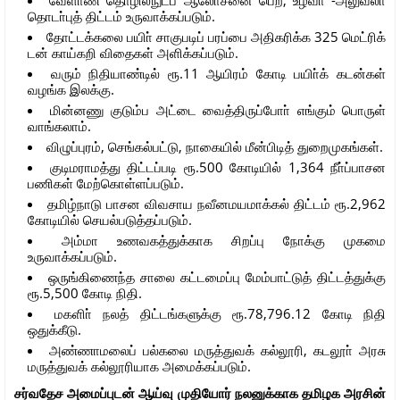
தொடா்புத் திட்டம் உருவாக்கப்படும்.
தோட்டக்கலை பயிா் சாகுபடிப் பரப்பை அதிகரிக்க 325 மெட்ரிக்
டன் காய்கறி விதைகள் அளிக்கப்படும்.
வரும் நிதியாண்டில் ரூ.11 ஆயிரம் கோடி பயிா்க் கடன்கள்
வழங்க இலக்கு.
மின்னணு குடும்ப அட்டை வைத்திருப்போா் எங்கும் பொருள்
வாங்கலாம்.
விழுப்புரம், செங்கல்பட்டு, நாகையில் மீன்பிடித் துறைமுகங்கள்.
குடிமராமத்து திட்டப்படி ரூ.500 கோடியில் 1,364 நீா்ப்பாசன
பணிகள் மேற்கொள்ளப்படும்.
தமிழ்நாடு பாசன விவசாய நவீனமயமாக்கல் திட்டம் ரூ.2,962
கோடியில் செயல்படுத்தப்படும்.
அம்மா உணவகத்துக்காக சிறப்பு நோக்கு முகமை
உருவாக்கப்படும்.
ஒருங்கிணைந்த சாலை கட்டமைப்பு மேம்பாட்டுத் திட்டத்துக்கு
ரூ.5,500 கோடி நிதி.
மகளிா் நலத் திட்டங்களுக்கு ரூ.78,796.12 கோடி நிதி
ஒதுக்கீடு.
அண்ணாமலைப் பல்கலை மருத்துவக் கல்லூரி, கடலூா் அரசு
மருத்துவக் கல்லூரியாக அமைக்கப்படும்.
சர்வதேச அமைப்புடன் ஆய்வு முதியோர் நலனுக்காக தமிழக அரசின்