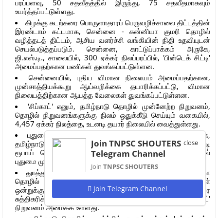
பரப்பளவு, 50 சதவீதத்தில் இருந்து, 75 சதவீதமாகவும்
உயர்த்தப்பட்டுள்ளது.
கிழக்கு கடற்கரை பொருளாதாரப் பெருவழிச்சாலை திட்டத்தின்
இரண்டாம் கட்டமாக, சென்னை - கன்னியா குமரி தொழில்
வழித்தடத் திட்டம், ஆசிய வளர்ச்சி வங்கியின் நிதி உதவியுடன்
செயல்படுத்தப்படும். சென்னை, காட்டுப்பாக்கம் அருகே,
ஜி.எஸ்.டி., சாலையில், 300 ஏக்கர் நிலப்பரப்பில், 'பின்டெக் சிட்டி'
அமைப்பதற்கான பணிகள் துவங்கப்பட்டுள்ளன.
சென்னையில், புதிய விமான நிலையம் அமைப்பதற்கான,
முன்சாத்தியக்கூறு ஆய்வறிக்கை தயாரிக்கப்பட்டு, விமான
நிலையத்திற்கான ஆயத்த வேலைகள் துவங்கப்பட்டுள்ளன.
'சிப்காட்' எனும், தமிழ்நாடு தொழில் முன்னேற்ற நிறுவனம்,
தொழில் நிறுவனங்களுக்கு நிலம் ஒதுக்கீடு செய்யும் வகையில்,
4,457 ஏக்கர் நிலத்தை, உடனடி தயார் நிலையில் வைத்துள்ளது.
புதுமை முயற்சிகளை தொடக்க நிலையிலேயே ஊக்குவிக்க,
Join TNPSC SHOUTERS
close
தமிழ்நாடு புதுமை முயற்சிகள் திட்டத்தின் கீழ், 53.44 கோடி
ரூபாய் செலவில், ஸ்ரீபெரும்புதுார் மற்றும் ஓசூரில், தொழில்
Telegram Channel
புதுமை முயற்சி மையங்கள் நிறுவப்படும்.
Join
TNPSC SHOUTERS
துாத்துக்குடி தொழிற்பூங்கா மற்றும் அதை சுற்றி அமைந்துள்ள
தொழில் நிறுவனங்களின் தேவைகளை நிறைவு செய்ய, நாள்
Join Telegram Channel
ஒன்றுக்கு, 6 கோடி லிட்டர் திறன் கொண்ட, கடல் நீரை
சுத்திகரிக்கும் ஆலையை, 634 கோடி ரூபாய் செலவில், 'சிப்காட்'
நிறுவனம் அமைக்க உள்ளது.