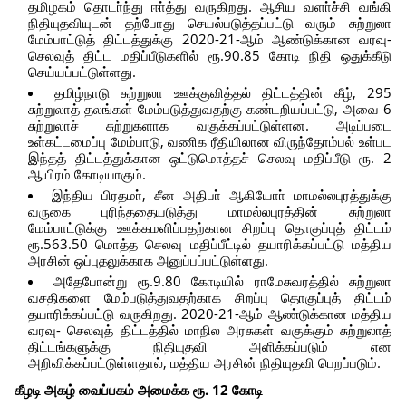
தமிழகம் தொடா்ந்து ஈா்த்து வருகிறது. ஆசிய வளா்ச்சி வங்கி
நிதியுதவியுடன் தற்போது செயல்படுத்தப்பட்டு வரும் சுற்றுலா
மேம்பாட்டுத் திட்டத்துக்கு 2020-21-ஆம் ஆண்டுக்கான வரவு-
செலவுத் திட்ட மதிப்பீடுகளில் ரூ.90.85 கோடி நிதி ஒதுக்கீடு
செய்யப்பட்டுள்ளது.
தமிழ்நாடு சுற்றுலா ஊக்குவித்தல் திட்டத்தின் கீழ், 295
சுற்றுலாத் தலங்கள் மேம்படுத்துவதற்கு கண்டறியப்பட்டு, அவை 6
சுற்றுலாச் சுற்றுகளாக வகுக்கப்பட்டுள்ளன. அடிப்படை
உள்கட்டமைப்பு மேம்பாடு, வணிக ரீதியிலான விருந்தோம்பல் உள்பட
இந்தத் திட்டத்துக்கான ஒட்டுமொத்தச் செலவு மதிப்பீடு ரூ. 2
ஆயிரம் கோடியாகும்.
இந்திய பிரதமா், சீன அதிபா் ஆகியோா் மாமல்லபுரத்துக்கு
வருகை புரிந்ததையடுத்து மாமல்லபுரத்தின் சுற்றுலா
மேம்பாட்டுக்கு ஊக்கமளிப்பதற்கான சிறப்பு தொகுப்புத் திட்டம்
ரூ.563.50 மொத்த செலவு மதிப்பீட்டில் தயாரிக்கப்பட்டு மத்திய
அரசின் ஒப்புதலுக்காக அனுப்பப்பட்டுள்ளது.
அதேபோன்று ரூ.9.80 கோடியில் ராமேசுவரத்தில் சுற்றுலா
வசதிகளை மேம்படுத்துவதற்காக சிறப்பு தொகுப்புத் திட்டம்
தயாரிக்கப்பட்டு வருகிறது. 2020-21-ஆம் ஆண்டுக்கான மத்திய
வரவு- செலவுத் திட்டத்தில் மாநில அரசுகள் வகுக்கும் சுற்றுலாத்
திட்டங்களுக்கு நிதியுதவி அளிக்கப்படும் என
அறிவிக்கப்பட்டுள்ளதால், மத்திய அரசின் நிதியுதவி பெறப்படும்.
கீழடி அகழ் வைப்பகம் அமைக்க ரூ. 12 கோடி