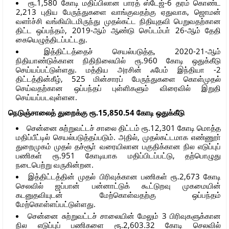
ரூ.1,580 கோடி மதிப்பிலான பாரத் ஸ்டேஜ்-6 தரம் கொண்ட
2,213 புதிய பேருந்துகளை வாங்குவதற்கு ஏதுவாக, ஜொமன்
வளா்ச்சி வங்கியிடமிருந்து முதல்கட்ட நிதியுதவி பெறுவதற்கான
திட்ட ஒப்பந்தம், 2019-ஆம் ஆண்டு செப்டம்பா் 26-ஆம் தேதி
கையெழுத்திடப்பட்டது.
இத்திட்டத்தைச் செயல்படுத்த, 2020-21-ஆம்
நிதியாண்டுக்கான நிதிநிலையில் ரூ.960 கோடி ஒதுக்கீடு
செய்யப்பட்டுள்ளது. மத்திய அரசின் ஃபேம் இந்தியா -2
திட்டத்தின்கீழ், 525 மின்சாரப் பேருந்துகளை கொள்முதல்
செய்வதற்கான ஒப்பந்தப் புள்ளிகளும் விரைவில் இறுதி
செய்யப்படவுள்ளன.
நெடுஞ்சாலைத் துறைக்கு ரூ.15,850.54 கோடி ஒதுக்கீடு
சென்னை சுற்றுவட்டச் சாலை திட்டம் ரூ.12,301 கோடி மொத்த
மதிப்பீட்டில் செயல்படுத்தப்படும். அதில், முதல்கட்டமாக எண்ணூா்
துறைமுகம் முதல் தச்சூா் வரையிலான பகுதிக்கான நில எடுப்புப்
பணிகள் ரூ.951 கோடியாக மதிப்பிடப்பட்டு, தற்பொழுது
நடைபெற்று வருகின்றன.
இத்திட்டத்தின் முதல் பிரிவுக்கான பணிகள் ரூ.2,673 கோடி
செலவில் ஜப்பான் பன்னாட்டுக் கூட்டுறவு முகமையின்
கடனுதவியுடன் மேற்கொள்வதற்கு ஒப்பந்தம்
மேற்கொள்ளப்பட்டுள்ளது.
சென்னை சுற்றுவட்டச் சாலையின் மேலும் 3 பிரிவுகளுக்கான
நில எடுப்புப் பணிகளை ரூ.2,603.32 கோடி செலவில்