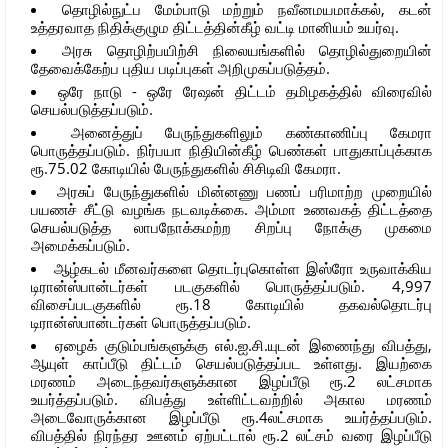
தொழில்நுட்ப மேம்பாடு மற்றும் நவீனமயமாக்கல், கடன்
உத்தரவாத நிதிக்குழும திட்டத்தின்கீழ் வட்டி மானியம் உயர்வு.
அரசு தொழிற்பயிற்சி நிலையங்களில் தொழில்துறையின்
தேவைக்கேற்ப புதிய படிப்புகள் அறிமுகப்படுத்தம்.
ஒரே நாடு - ஒரே ரேஷன் திட்டம் தமிழகத்தில் விரைவில்
செயல்படுத்தப்படும்.
அனைத்துப் பேருந்துகளிலும் கண்காணிப்பு கேமரா
பொருத்தப்படும். நிர்பயா நிதியின்கீழ் பெண்கள் பாதுகாப்புக்காக
ரூ.75.02 கோடியில் பேருந்துகளில் சிசிடிவி கேமரா.
அரசுப் பேருந்துகளில் மின்னணு பணப் பரிமாற்ற முறையில்
பயணச் சீட்டு வழங்க நடவடிக்கை. அம்மா உணவகத் திட்டத்தை
செயல்படுத்த லாபநோக்கமற்ற சிறப்பு நோக்கு முகமை
அமைக்கப்படும்.
ஆழ்கடல் மீனவர்களை தொடர்புகொள்ள இஸ்ரோ உருவாக்கிய
டிரான்ஸ்பான்டர்கள் படகுகளில் பொருத்தப்படும். 4,997
விசைப்படகுகளில் ரூ.18 கோடியில் தகவல்தொடர்பு
டிரான்ஸ்பான்டர்கள் பொருத்தப்படும்.
ஏழைக் குடும்பங்களுக்கு எல்.ஐ.சி.யுடன் இணைந்து விபத்து,
ஆயுள் காப்பீடு திட்டம் செயல்படுத்தப்பட உள்ளது. இயற்கை
மரணம் அடைந்தவர்களுக்கான இழப்பீடு ரூ.2 லட்சமாக
உயர்த்தப்படும். விபத்து உள்ளிட்டவற்றில் அகால மரணம்
அடைவோருக்கான இழப்பீடு ரூ.4லட்சமாக உயர்த்தப்படும்.
விபத்தில் நிரந்தர ஊனம் ஏற்பட்டால் ரூ.2 லட்சம் வரை இழப்பீடு