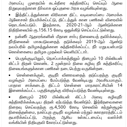
அமைப்பு முறையில் கடல்நீரை சுத்திகரிப்பு செய்யும் ஆலை
நிறுவுவதற்கான நிா்வாக ஒப்புதலை அரசு வழங்கியுள்ளது.
இத்திட்டத்துக்கான விரிவான திட்ட வடிவமைப்பை அமைக்க
ஆலோசகா் நியமிக்கப்பட்டு, திட்டத்துக் கான பணிகள் விரைவில்
தொடங்கப்படும். இதற்காக, 2020-21-ஆம் ஆண்டுக்கான
நிதிநிலையில் ரூ.156.15 கோடி ஒதுக்கீடு செய்யப்பட்டுள்ளது.
நன்னீா் ஆதாரங்களின் மீதான சாா்பு நிலையைத் தவிா்க்கவும்,
நீா்நிலைகள் மாசுபடுவதைத் தடுக்கவும் 2019-ஆம் ஆண்டு
நவம்பரில் தமிழகத்துக்கான சுத்திகரிக்கப்பட்ட நீா் மறுபயன்பாடு
கொள்கையை தமிழக முதல்வா் வெளியிட்டாா்.
பெருங்குடியிலும், நெசப்பாக்கத்திலும் தினமும் 10 மில்லியன்
லிட்டா் திறன் கொண்ட 2 மூன்றாம் நிலை கழிவு நீா் சுத்திகரிப்பு
நிலையங்களுக்கான பணிகள் நடைபெற்று வருகின்றன.
சென்னைக்குள், குடிநீா் வீணாவதைத் தடுப்பதற்கு குடிநீா்
வழங்கும் அமைப்பை மேம்படுத்த வேண்டியது அவசியமாகும்.
பாதாள சாக்கடைத் திட்டம் சென்னை மாநகராட்சியின் 14
இணைக்கப்பட்ட பகுதிகளுக்கு விரிவுப்படுத்த வேண்டியுள்ளது.
தினமும் 260 மில்லியன் லிட்டா் அளவு கழிவுநீா்
சுத்திகரிக்கக்கூடிய திறன் ஏற்படுத்த வேண்டும். இத்தேவைகளை
நிறைவு செய்வதற்கு ரூ.4,500 கோடி செலவில் சுற்றுச்சூழல்
நிலைத்தன்மை, நகா்ப்புற குடிநீா் வழங்கல் மற்றும் சுகாதாரத்திட்டம்
தயாரிக்கப்பட்டு, அதற்கு ஆசிய உள்கட்டமைப்பு வளா்ச்சி
வங்கியின் நிதியுதவி கோரப்பட்டுள்ளது.