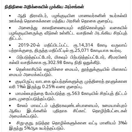
நிதிநிலை அறிக்கையில் முக்கிய அம்சங்கள்
ஆதி திராவிடர், பழங்குடியின மாணவர்களின் உயர்கல்வி
ஊக்கத் தொகைக்கான மத்திய அரசின் தொகை குறைப்பு.
அனைத்து காலநிலையையும் எதிர்கொள்ளும் வகையில்
பழங்குடியினருக்கு வீடுகள் உள்ளிட்ட வசதிகள் அடங்கிய சிறப்புத்
திட்டம்.
2019-20-ல் மதிப்பிடப்பட்ட ரூ.14,314 கோடி வருவாய்
பற்றாக்குறை, திருத்த மதிப்பீட்டில் ரூ.25,071 கோடியாக உயர்வு.
பிற்படுத்தப்பட்டோர், மிகவும் பிற்படுத்தப்பட்டோர், சீர்மரபினர்
கல்வி வசதிக்காக ரூ.302.98 கோடி நிதி ஒதுக்கீடு.
தென்காசியில் எலுமிச்சை மையம், தூத்துக்குடியில் மிளகாய்
மையம் அமைக்கப்படும்.
குடியிருப்பு வாடகை ஒப்பந்தங்களுக்கு முத்திரைத் தாளுக்கான
வரி 1%ல் இருந்து 0.25% வரை குறைப்பு.
மாமல்லபுரத்தை மேம்படுத்த ரூ.563 கோடியில் சிறப்புத் திட்டம்
நடைமுறைப்படுத்தப்படும்.
சேலம் மாவட்டம் புத்திரகவுண்டன்பாளையம், உமையாள்புரம்
ஆகிய இடங்களில் புதிதாக சிப்காட் தொழிற்பேட்டைகள்
அமைக்கப்படும்.
சிறு-குறு, நடுத்தர தொழில்களுக்கான வட்டி மானியம் 3%ல்
இருந்து 5%ஆக உயர்த்தப்படும்.