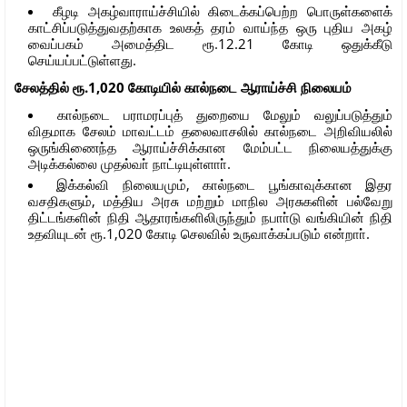
கீழடி அகழ்வாராய்ச்சியில் கிடைக்கப்பெற்ற பொருள்களைக்
காட்சிப்படுத்துவதற்காக உலகத் தரம் வாய்ந்த ஒரு புதிய அகழ்
வைப்பகம் அமைத்திட ரூ.12.21 கோடி ஒதுக்கீடு
செய்யப்பட்டுள்ளது.
சேலத்தில் ரூ.1,020 கோடியில் கால்நடை ஆராய்ச்சி நிலையம்
கால்நடை பராமரப்புத் துறையை மேலும் வலுப்படுத்தும்
விதமாக சேலம் மாவட்டம் தலைவாசலில் கால்நடை அறிவியலில்
ஒருங்கிணைந்த ஆராய்ச்சிக்கான மேம்பட்ட நிலையத்துக்கு
அடிக்கல்லை முதல்வா் நாட்டியுள்ளாா்.
இக்கல்வி நிலையமும், கால்நடை பூங்காவுக்கான இதர
வசதிகளும், மத்திய அரசு மற்றும் மாநில அரசுகளின் பல்வேறு
திட்டங்களின் நிதி ஆதாரங்களிலிருந்தும் நபாா்டு வங்கியின் நிதி
உதவியுடன் ரூ.1,020 கோடி செலவில் உருவாக்கப்படும் என்றாா்.