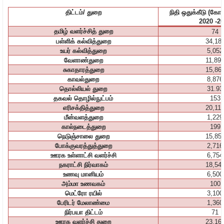
திட்டம்
/
துறை
நிதி
ஒதுக்கீடு
(
கோட
2020 -2
தமிழ்
வளர்ச்சித்
துறை
74
பள்ளிக்
கல்வித்துறை
34,18
உயர்
கல்வித்துறை
5,052
வேளாண்துறை
11,89
சுகாதாரத்துறை
15,86
காவல்துறை
8,876
தொல்லியல்
துறை
31.93
தகவல்
தொழில்நுட்பம்
153
எரிசக்தித்துறை
20,11
மீன்வளத்துறை
1,229
கால்நடைத்துறை
199
நெடுஞ்சாலை
துறை
15,85
போக்குவரத்துத்துறை
2,716
ஊரக
உள்ளாட்சி
வளர்ச்சி
6,754
நகராட்சி
நிர்வாகம்
18,54
உணவு
மானியம்
6,500
அம்மா
உணவகம்
100
மெட்ரோ
ரயில்
3,100
பேரிடர்
மேலாண்மை
1,360
நிர்பயா
திட்டம்
71
ஊரக
வளர்ச்சி
துறை
23,16