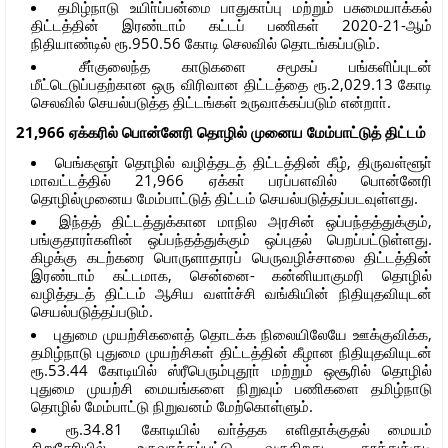
தமிழ்நாடு உயிா்ப்பன்மை பாதுகாப்பு மற்றும் பசுமையாக்கல்
திட்டத்தின் இரண்டாம் கட்டப் பணிகள் 2020-21-ஆம்
நிதியாண்டில் ரூ.950.56 கோடி செலவில் தொடங்கப்படும்.
சீா்குலைந்த காடுகளை சமூகப் பங்களிப்புடன்
மீட்டெடுப்பதற்கான ஒரு விரிவான திட்டத்தை ரூ.2,029.13 கோடி
செலவில் செயல்படுத்த திட்டங்கள் உருவாக்கப்படும் என்றாா்.
21,966 ஏக்கரில் பொன்னேரி தொழில் முனைய மேம்பாட்டுத் திட்டம்
பெங்களூா் தொழில் வழித்தடத் திட்டத்தின் கீழ், திருவள்ளூா்
மாவட்டத்தில் 21,966 ஏக்கா் பரப்பளவில் பொன்னேரி
தொழில்முனைய மேம்பாட்டுத் திட்டம் செயல்படுத்தப்படவுள்ளது.
இந்தத் திட்டத்துக்கான மாநில அரசின் ஒப்பந்தத்துக்கும்,
பங்குதாரா்களின் ஒப்பந்தத்துக்கும் ஒப்புதல் பெறப்பட்டுள்ளது.
கிழக்கு கடற்கரை பொருளாதாரப் பெருவழிச்சாலை திட்டத்தின்
இரண்டாம் கட்டமாக, சென்னை- கன்னியாகுமரி தொழில்
வழித்தடத் திட்டம் ஆசிய வளா்ச்சி வங்கியின் நிதியுதவியுடன்
செயல்படுத்தப்படும்.
புதுமை முயற்சிகளைத் தொடக்க நிலையிலேயே ஊக்குவிக்க,
தமிழ்நாடு புதுமை முயற்சிகள் திட்டத்தின் கீழான நிதியுதவியுடன்
ரூ.53.44 கோடியில் ஸ்ரீபெரும்புதூா் மற்றும் ஒசூரில் தொழில்
புதுமை முயற்சி மையங்களை நிறுவும் பணிகளை தமிழ்நாடு
தொழில் மேம்பாட்டு நிறுவனம் மேற்கொள்ளும்.
ரூ.34.81 கோடியில் வா்த்தக எளிதாக்குதல் மையம்
சிறுசேரியில் உருவாக்கப்பட்டு வருகிறது. தூத்துக்குடி