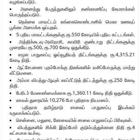
வழங்கப்படும்.
அனைத்து பேருந்துகளிலும் கண்காணிப்பு கேமராக்கள்
பொருத்தப்படும்.
நெல்லை மாவட்டம் கங்கைகொண்டானில் மெகா உணவுப்
பூங்கா அமைக்க ஒப்புதல்.
5 புதிய மாவட்டங்களுக்கு ரூ.550 கோடியில் புதிய கட்டடங்கள்.
அத்திக்கடவு-அவிநாசி, காவிரி குண்டாறு திட்டங்களுக்கு
முறையே ரூ.500, ரூ.700 கோடி ஒதுக்கீடு.
சமூக பாதுகாப்பு ஓய்வூதியத் திட்டங்களுக்கு ரூ.4,315.21
கோடி நிதி.
ஆட்சேபணை புறம்போக்கு நிலங்களில் வசிப்போருக்கு மாற்று
வீட்டுமனை.
அம்மா விபத்து-ஆயுள் காப்பீட்டுத் திட்டத்துக்கு ரூ.250 கோடி
நிதி.
பேரிடா் மேலாண்மைக்காக ரூ.1,360.11 கோடி நிதி ஒதுக்கீடு.
காவல் துறையில் 10,276 போ புதிதாக நியமனம்.
புதிதாக தமிழ்நாடு சாலைப் பாதுகாப்பு இயக்கம்
உருவாக்கப்படும்.
சென்னை, மதுரை, கோவையில் சாலை பாதுகாப்புப் பிரிவுகள்.
விபத்துகளில் சிக்கி இறப்போா் குடும்பத்துக்கான நிதி ரூ.4
லட்சமாக உயா்வு.
வேளாண் தொழில்நுட்ப ஆலோசனை பெற, உழவா் -அலுவலா்