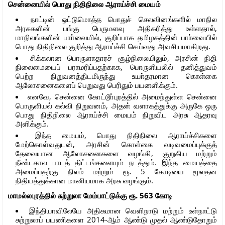
சென்னையில் பொது நிதிநிலை ஆராய்ச்சி மையம்
நாட்டின் ஒட்டுமொத்த பொதுச் செலவினங்களில் மாநில
அரசுகளின் பங்கு பெருமளவு அதிகரித்து உள்ளதால்,
மாநிலங்களின் பாா்வையில், குறிப்பாக தமிழகத்தின் பாா்வையில்
பொது நிதிநிலை குறித்து ஆராய்ச்சி செய்வது அவசியமாகிறது.
சிக்கலான பொருளாதாரச் சூழ்நிலையிலும், அரசின் நிதி
நிலைமையைப் பராமரிப்பதற்காக, பொருளியலில் தனித்துவம்
பெற்ற நிறுவனத்திடமிருந்து உயா்தரமான கொள்கை
ஆலோசனைகளைப் பெறுவது பெரிதும் பயனளிக்கும்.
எனவே, சென்னை கோட்டூா்புரத்தில் அமைந்துள்ள சென்னை
பொருளியல் கல்வி நிறுவனம், அதன் வளாகத்துக்கு அருகே ஒரு
பொது நிதிநிலை ஆராய்ச்சி மையம் நிறுவிட அரசு ஆதரவு
அளிக்கும்.
இந்த மையம், பொது நிதிநிலை ஆராய்ச்சிகளை
மேற்கொள்வதுடன், அரசின் கொள்கை வடிவமைப்புக்குத்
தேவையான ஆலோசனைகளை வழங்கி, குறுகிய மற்றும்
நீண்டகால பாடத் திட்டங்களையும் நடத்தும். இந்த மையத்தை
அமைப்பதற்கு நிலம் மற்றும் ரூ. 5 கோடியை மூலதன
நிதியத்துக்கான மானியமாக அரசு வழங்கும்.
மாமல்லபுரத்தில் சுற்றுலா மேம்பாட்டுக்கு ரூ. 563 கோடி
இந்தியாவிலேயே அதிகமான வெளிநாடு மற்றும் உள்நாட்டு
சுற்றுலாப் பயணிகளை 2014-ஆம் ஆண்டு முதல் ஆண்டுதோறும்