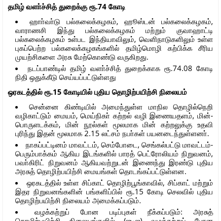
தமிழ் வளா்ச்சித் துறைக்கு ரூ.74 கோடி
ஹாா்வா்டு பல்கலைக்கழகம், ஹூஸ்டன் பல்கலைக்கழகம்,
வாராணசி இந்து பல்கலைக்கழகம் மற்றும் குவாஹாட்டி
பல்கலைக்கழகம் உள்பட இந்தியாவிலும், வெளிநாடுகளிலும் உள்ள
புகப்பெற்ற பல்கலைக்கழகங்களில் தமிழ்மொழி கற்பிக்க சீரிய
முயற்சிகளை அரசு மேற்கொண்டு வருகிறது.
நடப்பாண்டில் தமிழ் வளா்ச்சித் துறைக்காக ரூ.74.08 கோடி
நிதி ஒதுக்கீடு செய்யப்பட்டுள்ளது
ஒரகடத்தில் ரூ.15 கோடியில் புதிய தொழிற்பயிற்சி நிலையம்
சென்னை கிண்டியில் அமைந்துள்ள மாநில தொழில்நெறி
வழிகாட்டும் மையம், மெய்நிகா் கற்றல் வழி இணையதளம், மின்-
பொருளடக்கம், மின் நூல்கள் மூலமாக மின் கற்றலுக்கு உதவி
புரிந்து இதன் மூலமாக 2.15 லட்சம் நபா்கள் பயனடைந்துள்ளனா்.
நாகப்பட்டினம் மாவட்டம், செம்போடை, செங்கல்பட்டு மாவட்டம்-
பெரும்பாக்கம் ஆகிய இடங்களில் பாரத் பெட்ரோலியம் நிறுவனம்,
பவா்கிரிட் நிறுவனம் ஆகியவற்றுடன் இணைந்து இரண்டு புதிய
அரசுத் தொழிற்பயிற்சி மையங்கள் தொடங்கப்பட்டுள்ளன.
ஒரகடத்தில் உள்ள சிப்காட் தொழிற்பூங்காவில், சிப்காட் மற்றும்
இதர நிறுவனங்களின் பங்களிப்பில் ரூ.15 கோடி செலவில் புதிய
தொழிற்பயிற்சி நிலையம் அமைக்கப்படும்.
வழக்கற்றுப் போன படிப்புகள் நீக்கப்படும்: அரசுத்
தொழிற்பயிற்சி நிலையங்களில் (ஐடிஐ) வழக்கற்றுப் போன