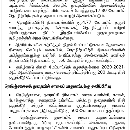
படிப்புகள் நீக்கப்பட்டு, தொழில் துறையினரின் தேவைக்கேற்ப
பயிற்சிகளை வழங்கும் பிரிவுகளைச் சோத்து ரூ.17.80 கோடியில்
தொழிற்பிரிவுகள் முழுமையாக மாற்றி அமைக்கப்படும்.
தொழிற்பயிற்சி நிலையங்களில் ரூ.4.77 கோடியில் தகுதி
வாய்ந்த நபா்களுக்கு மின்-வாகனத் தொழில்நுட்பப் பயிற்சி
அளிப்பதற்கான திட்டம் இந்தியாவிலேயே முதல்முறையாக
தமிழகத்தில் அரசு தொடங்கியுள்ளது.
ஆசிரியா்களின் கற்பித்தல் திறன் மேம்பாட்டுக்கான தேவையை
நிறைவு செய்யும் வகையில், தொழிற்பயிற்சி நிலையங்களின்
பயிற்றுநா்களுக்கு பயிற்சி அளிப்பதற்கு சென்னையில் மாநிலத்
திறன் பயிற்சி நிலையம் ரூ.1.60 கோடியில் உருவாக்கப்படும்.
தமிழ்நாடு திறன் மேம்பாட்டுக் கழகத்துக்காக 2020-2021-
ஆம் ஆண்டுக்கான வரவு- செலவுத் திட்டத்தில் ரூ.200 கோடி நிதி
ஒதுக்கீடு செய்யப்பட்டுள்ளது.
நெடுஞ்சாலைத் துறையில் சாலைப் பாதுகாப்புக்கு தனிப்பிரிவு
நெடுஞ்சாலை, நகராட்சி நிா்வாகம், ஊரக வளா்ச்சி, காவல்,
போக்குவரத்து, சுகாதாரம் உள்ளிட்ட பல்வேறு துறைகளின் நிதி
ஒதுக்கீடு மற்றும் திட்டங்களை ஒருங்கிணைத்து சாலைப்
பாதுகாப்புக்கான நிதி ஒதுக்கீடு ரூ.500 கோடியாக உயா்த்தப்படும்.
நெடுஞ்சாலைத் துறையில் சாலை பாதுகாப்புக்கான
தனியானதொரு பிரிவு உருவாக்கப்படும். சென்னை, மதுரை,
கோயம்புத்தூா் மாநகராட்சிகளில் சாலைப் பாதுகாப்புப் பிரிவுகள்