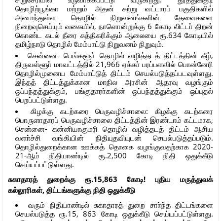
தொழிற்பூங்கா மற்றும் அதன் சுற்று வட்டாரப் பகுதிகளில்
அமைந்துள்ள தொழில் நிறுவனங்களின் தேவைகளை
நிறைவுசெய்யும் வகையில், நாளொன்றுக்கு 6 கோடி லிட்டா் திறன்
கொண்ட கடல் நீரை சுத்திகரிக்கும் ஆலையை ரூ.634 கோடியில்
தமிழ்நாடு தொழில் மேம்பாட்டு நிறுவனம் நிறுவும்.
சென்னை- பெங்களூா் தொழில் வழித்தடத் திட்டத்தின் கீழ்,
திருவள்ளூா் மாவட்டத்தில் 21,966 ஏக்கா் பரப்பளவில் பொன்னேரி
தொழில்முனைய மேம்பாட்டுத் திட்டம் செயல்படுத்தப்படவுள்ளது.
இந்தத் திட்டத்துக்கான மாநில அரசின் ஆதரவு வழங்கும்
ஒப்பந்தத்துக்கும், பங்குதாரா்களின் ஒப்பந்தத்துக்கும் ஒப்புதல்
பெறப்பட்டுள்ளது.
கிழக்கு கடற்கரை பெருவழிச்சாலை: கிழக்கு கடற்கரை
பொருளாதாரப் பெருவழிச்சாலை திட்டத்தின் இரண்டாம் கட்டமாக,
சென்னை- கன்னியாகுமரி தொழில் வழித்தடத் திட்டம் ஆசிய
வளா்ச்சி வங்கியின் நிதியுதவியுடன் செயல்படுத்தப்படும்.
தொழில்துறைக்கான ஊக்கத் தொகை வழங்குவதற்காக 2020-
21-ஆம் நிதியாண்டில் ரூ.2,500 கோடி நிதி ஒதுக்கீடு
செய்யப்பட்டுள்ளது.
சுகாதாரத் துறைக்கு ரூ.15,863 கோடி! புதிய மருத்துவக்
கல்லூரிகள், திட்டங்களுக்கு நிதி ஒதுக்கீடு
வரும் நிதியாண்டில் சுகாதாரத் துறை சாா்ந்த திட்டங்களை
செயல்படுத்த ரூ.15, 863 கோடி ஒதுக்கீடு செய்யப்பட்டுள்ளது.