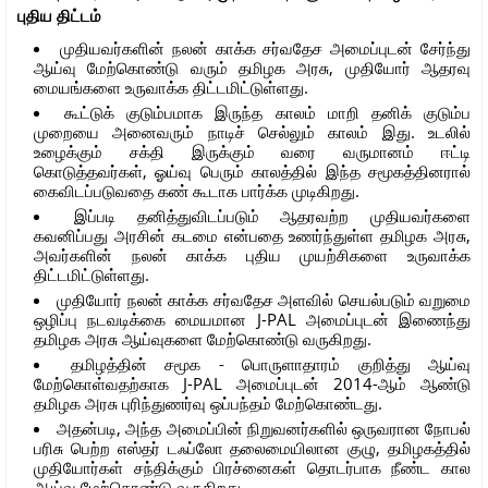
புதிய திட்டம்
முதியவர்களின் நலன் காக்க சர்வதேச அமைப்புடன் சேர்ந்து
ஆய்வு மேற்கொண்டு வரும் தமிழக அரசு, முதியோர் ஆதரவு
மையங்களை உருவாக்க திட்டமிட்டுள்ளது.
கூட்டுக் குடும்பமாக இருந்த காலம் மாறி தனிக் குடும்ப
முறையை அனைவரும் நாடிச் செல்லும் காலம் இது. உடலில்
உழைக்கும் சக்தி இருக்கும் வரை வருமானம் ஈட்டி
கொடுத்தவர்கள், ஓய்வு பெரும் காலத்தில் இந்‌த சமூகத்தினரால்
கைவிடப்படுவதை கண் கூடாக பார்க்க முடிகிறது.
இப்படி தனித்துவிடப்படும் ஆதரவற்ற முதியவர்களை
கவனிப்பது அரசின் கடமை என்பதை உணர்ந்துள்ள தமிழக அரசு,
அவர்களின் நலன் காக்க புதிய முயற்சிகளை உருவாக்க
திட்டமிட்டுள்ளது.
முதியோர் நலன் காக்க சர்வதேச அளவில் செயல்படும் வறுமை
ஒழிப்பு நடவடிக்கை மையமான J-PAL அமைப்பு‌டன் இணைந்து
தமிழக அரசு ஆய்வுகளை மேற்கொண்டு வருகிறது.
தமிழத்தின் சமூக - பொருளாதாரம் குறித்து ஆய்வு
மேற்கொள்வதற்காக J-PAL அமைப்புடன் 2014-ஆம் ஆண்டு
தமிழக அரசு புரிந்துணர்வு ஒப்பந்தம் மேற்கொண்டது.
அதன்படி, அந்த அமைப்பின் நிறுவனர்களில் ஒருவரான நோபல்
பரிசு பெற்ற எஸ்தர் டஃப்லோ தலைமையிலான குழு, தமிழகத்தில்
முதியோர்கள் சந்திக்கும் பிரச்னைகள் தொடர்பாக நீண்ட கால
ஆய்வு மேற்கொண்டு வருகிறது.