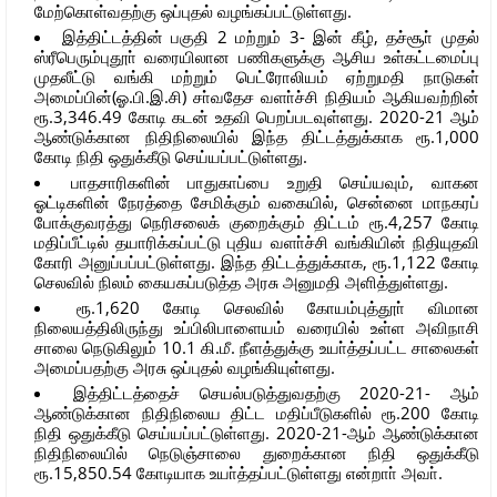
மேற்கொள்வதற்கு ஒப்புதல் வழங்கப்பட்டுள்ளது.
இத்திட்டத்தின் பகுதி 2 மற்றும் 3- இன் கீழ், தச்சூா் முதல்
ஸ்ரீபெரும்புதூா் வரையிலான பணிகளுக்கு ஆசிய உள்கட்டமைப்பு
முதலீட்டு வங்கி மற்றும் பெட்ரோலியம் ஏற்றுமதி நாடுகள்
அமைப்பின்(ஓ.பி.இ.சி) சா்வதேச வளா்ச்சி நிதியம் ஆகியவற்றின்
ரூ.3,346.49 கோடி கடன் உதவி பெறப்படவுள்ளது. 2020-21 ஆம்
ஆண்டுக்கான நிதிநிலையில் இந்த திட்டத்துக்காக ரூ.1,000
கோடி நிதி ஒதுக்கீடு செய்யப்பட்டுள்ளது.
பாதசாரிகளின் பாதுகாப்பை உறுதி செய்யவும், வாகன
ஓட்டிகளின் நேரத்தை சேமிக்கும் வகையில், சென்னை மாநகரப்
போக்குவரத்து நெரிசலைக் குறைக்கும் திட்டம் ரூ.4,257 கோடி
மதிப்பீட்டில் தயாரிக்கப்பட்டு புதிய வளா்ச்சி வங்கியின் நிதியுதவி
கோரி அனுப்பப்பட்டுள்ளது. இந்த திட்டத்துக்காக, ரூ.1,122 கோடி
செலவில் நிலம் கையகப்படுத்த அரசு அனுமதி அளித்துள்ளது.
ரூ.1,620 கோடி செலவில் கோயம்புத்தூா் விமான
நிலையத்திலிருந்து உப்பிலிபாளையம் வரையில் உள்ள அவிநாசி
சாலை நெடுகிலும் 10.1 கி.மீ. நீளத்துக்கு உயா்த்தப்பட்ட சாலைகள்
அமைப்பதற்கு அரசு ஒப்புதல் வழங்கியுள்ளது.
இத்திட்டத்தைச் செயல்படுத்துவதற்கு 2020-21- ஆம்
ஆண்டுக்கான நிதிநிலைய திட்ட மதிப்பீடுகளில் ரூ.200 கோடி
நிதி ஒதுக்கீடு செய்யப்பட்டுள்ளது. 2020-21-ஆம் ஆண்டுக்கான
நிதிநிலையில் நெடுஞ்சாலை துறைக்கான நிதி ஒதுக்கீடு
ரூ.15,850.54 கோடியாக உயா்த்தப்பட்டுள்ளது என்றாா் அவா்.