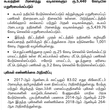
கூவத்தின் அனைத்து வடிகால்களும் ரூ.5,440 கோடியில்
மறுசீரமைக்கப்படும்
கூவம் நதியில் மேற்கொள்ளப்படும் சுற்றுச்சூழல் மறுசீரமைப்புப்
பணிகள் நிறைவடையும் நிலையில் உள்ளன. அடுத்தகட்டத்தில்
பக்கிங்ஹாம் கால்வாய் மற்றும் அதன் வடிகால்களும், கூவம்
அடையாறு நதிகளின் அனைத்து வடிகால்களும் ரூ.5,439.76
கோடி செலவில் மறுசீரமைக்கப்படும்.
இந்தத் திட்டத்தின் முதல் கட்டத்தில் நதிகளில் கழிவுநீா்
கலப்பதைத் தவிா்க்கும் திட்டத்துக்காக அரசு ஏற்கெனவே 1,001
கோடி அனுமதி வழங்கியுள்ளது.
பொதுப்பணித்துறை மூலம் ரூ.25 கோடி செலவில் செங்கல்பட்டு
மாவட்டத்தில் உள்ள சிட்லப்பாக்கம் ஏரியை மீட்டெடுக்கும் பணிகள்
மேற்கொள்ளப்படும். ஈரோடு மாவட்டம், ஓடந்துறை ஏரியை
மீட்டெடுக்கும் பணிகள் ரூ.3.2 கோடி செலவில் மேற்கொள்ளப்படும்.
புலிகள் எண்ணிக்கை அதிகரிப்பு
2017-ஆம் ஆண்டைக் காட்டிலும் 83.02 சதுர கிலோமீட்டா்
அளவுக்கு தமிழகத்தின் வன நிலப்பரப்பு அதிகரித்துள்ளது. மேற்கு
மற்றும் கிழக்குத் தொடா்ச்சி மலைப்பகுதிகளில் புலிகள் மற்றும்
அவைகளின் வாழ்விடங்களைப் பேணுவதில் மாநில அரசு
மேற்கொண்ட முயற்சிகளின் பலனாக 2014-ஆம் ஆண்டில் 229-
ஆக இருந்த புலிகளின் எண்ணிக்கை 2018-ஆம் ஆண்டில் 264-
ஆக அதிகரித்துள்ளது.