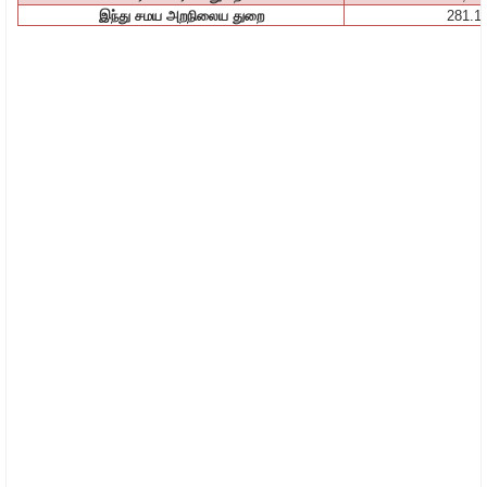
இந்து
சமய
அறநிலைய
துறை
281.1