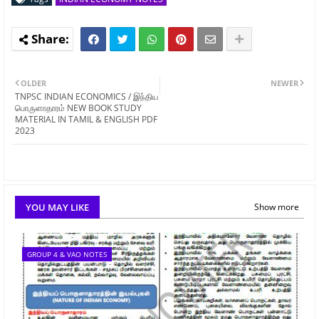
OLDER
NEWER
TNPSC INDIAN ECONOMICS / இந்திய
பொருளாதாரம் NEW BOOK STUDY
MATERIAL IN TAMIL & ENGLISH PDF
2023
YOU MAY LIKE
Show more
GROUP 4 & VAO NOTES