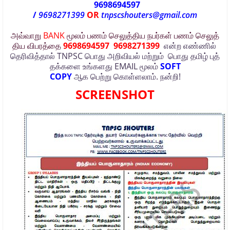
9698694597
/
9698271399
OR
tnpscshouters@gmail.com
அவ்வாறு
BANK
மூலம்
பணம்
செலுத்திய
நபர்கள்
பணம்
செலுத்
திய
விபரத்தை
9698694597
9698271399
என்ற
எண்ணில்
தெரிவித்தால்
TNPSC
பொது
அறிவியல்
மற்றும்
பொது
தமிழ்
புத்
தக்களை
உங்களது
EMAIL
மூலம்
SOFT
COPY
ஆக
பெற்று
கொள்ளலாம்.
நன்றி!
SCREENSHOT