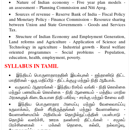
Nature of Indian economy – Five year plan models -
an assessment – Planning Commission and Niti Ayog.
Sources of revenue – Reserve Bank of India – Fiscal Policy
and Monetary Policy - Finance Commission – Resource sharing
between Union and State Governments - Goods and Services
Tax.
Structure of Indian Economy and Employment Generation,
Land reforms and Agriculture - Application of Science and
Technology in agriculture - Industrial growth - Rural welfare
oriented programmes – Social problems – Population,
education, health, employment, poverty.
SYLLABUS IN TAMIL
இந்தியப் பொருளாதாரததின் இயல்புகள் - ஐந்தாண்டு திட்ட
மாதிரிகள் - ஒரு மதிப்பீடு - திட்டக்குழு மற்றும் நிதி ஆயோக்.
வருவாய் ஆதாரங்கள் - இந்திய ரிசர்வ் வங்கி - நிதி கொள்கை
மற்றும் பணவியல் கொள்கை - நிதி ஆணையம் - மத்திய மாநில
அரசுகளுக் கிடையேயான நிதி பகிர்வு - சரக்கு மற்றும் சேவை வரி
இந்திய பொருளாதார அமைப்பு மற்றும் வேலைவாய்ப்பு
உருவாக்கம், நிலச் சீர்திருத்தங்கள் மற்றும் வேளாண்மை -
வேளாண்மையில் அறிவியல் தொழில்நுட்பத்தின் பயன்பாடு -
தொழில் வளர்ச்சி, ஊரக நலன்சார் திட்டங்கள் - சமூகப்
பிரச்சினைகள் - மக்கள் தொகை, கல்வி, நல்வாழ்வு,
வேலைவாய்ப்பு, வறுமை.