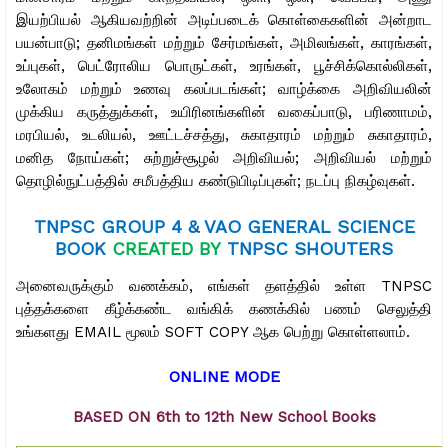
இயற்பியல் ஆகியவற்றின் அடிப்படைக் கொள்கைகளின் அன்றாட
பயன்பாடு; தனிமங்கள் மற்றும் சேர்மங்கள், அமிலங்கள், காரங்கள்,
உப்புகள், பெட்ரோலிய பொருட்கள், உரங்கள், பூச்சிக்கொல்லிகள்,
உலோகம் மற்றும் உணவு கலப்படங்கள்; வாழ்க்கை அறிவியலின்
முக்கிய கருத்துக்கள், உயிரினங்களின் வகைப்பாடு, பரிணாமம்,
மரபியல், உடலியல், ஊட்டச்சத்து, சுகாதாரம் மற்றும் சுகாதாரம்,
மனித நோய்கள்; சுற்றுச்சூழல் அறிவியல்; அறிவியல் மற்றும்
தொழில்நுட்பத்தில் சமீபத்திய கண்டுபிடிப்புகள்; நடப்பு நிகழ்வுகள்.
TNPSC GROUP 4 & VAO GENERAL SCIENCE
BOOK
CREATED BY
TNPSC SHOUTERS
அனைவருக்கும் வணக்கம், எங்கள் தளத்தில் உள்ள TNPSC
புத்தக்களை கீழ்க்கண்ட வங்கிக் கணக்கில் பணம் செலுத்தி
உங்களது EMAIL மூலம் SOFT COPY ஆக பெற்று கொள்ளலாம்.
ONLINE MODE
BASED ON 6th to 12th New School Books