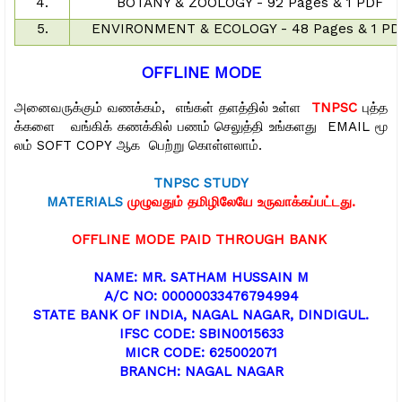
4.
BOTANY & ZOOLOGY - 92 Pages & 1 PDF
5.
ENVIRONMENT & ECOLOGY - 48 Pages & 1 PD
OFFLINE MODE
அனைவருக்கும்
வணக்கம்
,
எங்கள்
தளத்தில்
உள்ள
TNPSC
புத்த
க்களை
வங்கிக்
கணக்கில்
பணம்
செலுத்தி
உங்களது
EMAIL
மூ
லம்
SOFT COPY
ஆக
பெற்று
கொள்ளலாம்.
TNPSC STUDY
MATERIALS
முழுவதும்
தமிழிலேயே
உருவாக்கப்பட்டது.
OFFLINE MODE
PAID THROUGH BANK
NAME: MR. SATHAM HUSSAIN M
A/C NO: 00000033476794994
STATE BANK OF INDIA, NAGAL NAGAR, DINDIGUL.
IFSC CODE: SBIN0015633
MICR CODE: 625002071
BRANCH: NAGAL NAGAR