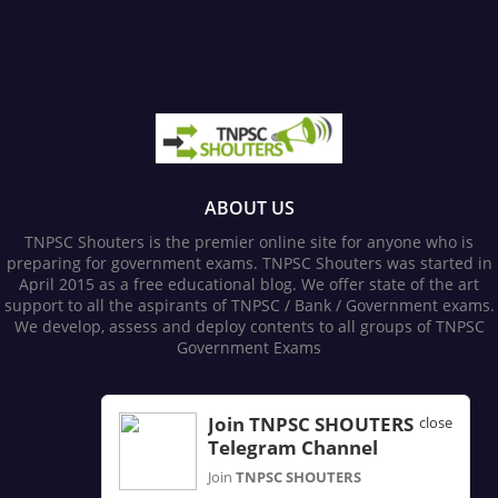
ABOUT US
TNPSC Shouters is the premier online site for anyone who is
preparing for government exams. TNPSC Shouters was started in
April 2015 as a free educational blog. We offer state of the art
support to all the aspirants of TNPSC / Bank / Government exams.
We develop, assess and deploy contents to all groups of TNPSC
Government Exams
FOLLOW US
Join TNPSC SHOUTERS
close
Telegram Channel
Join
TNPSC SHOUTERS